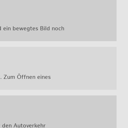
ein be­weg­tes Bild noch
rt. Zum Öff­nen eines
 den Au­to­ver­kehr