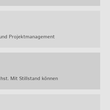
und Pro­jekt­ma­nage­ment
st. Mit Still­stand kön­nen