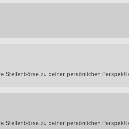
 Stel­len­bör­se zu dei­ner per­sön­li­chen Per­spek­
 Stel­len­bör­se zu dei­ner per­sön­li­chen Per­spek­