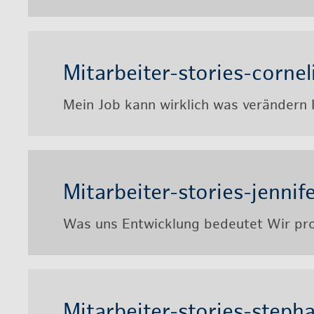
Mit­ar­bei­ter-sto­ries-cor­ne­l
Mein Job kann wirk­lich was ver­än­dern
Mit­ar­bei­ter-sto­ries-jen­ni­f
Was uns Ent­wick­lung be­deu­tet Wir pr
Mit­ar­bei­ter-sto­ries-ste­ph