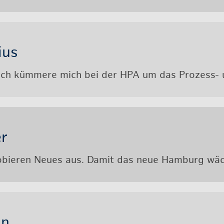
i­us
 Ich küm­me­re mich bei der HPA um das Pro­zess- 
er
o­bie­ren Neues aus. Damit das neue Ham­burg wäch
an