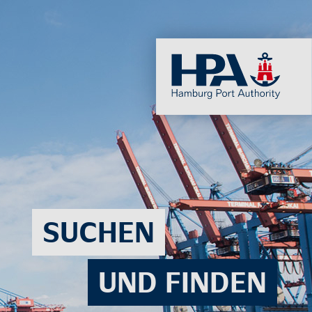
SU­CHEN
UND FIN­DEN