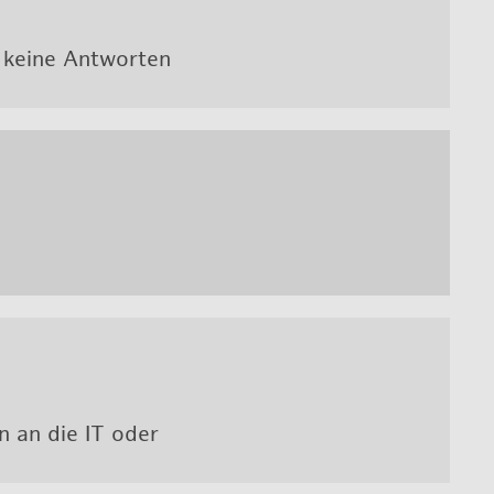
 keine Ant­wor­ten
en an die IT oder