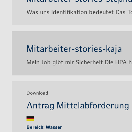
Was uns Iden­ti­fi­ka­ti­on be­deu­tet Das
Mit­ar­bei­ter-sto­ries-kaja
Mein Job gibt mir Si­cher­heit Die HPA hat
Down­load
An­trag Mit­tel­ab­for­de­rung
Be­reich: Was­ser