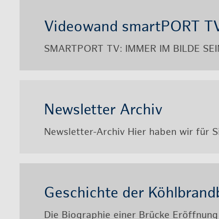
Vi­deo­wand smart­PORT T
SMART­PORT TV: IMMER IM BILDE SEIN Ei
News­let­ter Ar­chiv
News­let­ter-Ar­chiv Hier haben wir für S
Ge­schich­te der Köhl­brand­
Die Bio­gra­phie einer Brü­cke Er­öff­nun