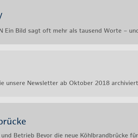
V
n Bild sagt oft mehr als tau­send Worte ­– und 
ie un­se­re News­let­ter ab Ok­to­ber 2018 ar­chi­vie
brü­cke
g und Be­trieb Bevor die neue Köhl­brand­brü­cke für