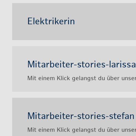
Elek­tri­ke­rin
Mit­ar­bei­ter-sto­ries-la­ris­sa
Mit einem Klick ge­langst du über un­se­re
Mit­ar­bei­ter-sto­ries-ste­fan
Mit einem Klick ge­langst du über un­se­re