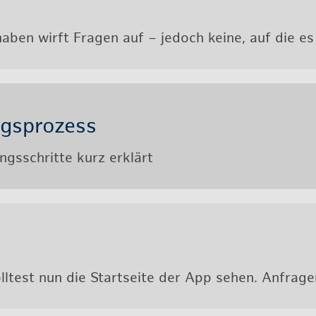
ha­ben wirft Fra­gen auf – je­doch keine, auf die es
gs­pro­zess
ngs­schrit­te kurz er­klärt
oll­test nun die Start­sei­te der App sehen. An­fra­g