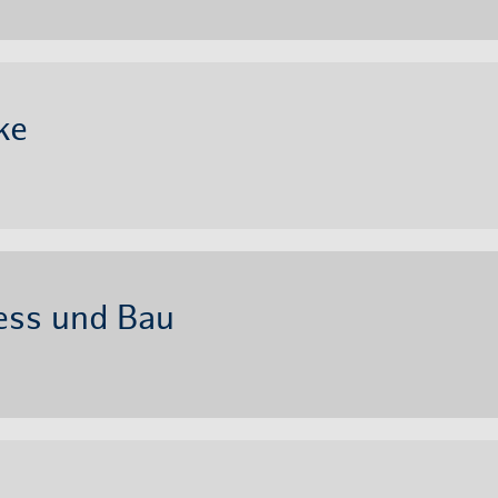
ke
zess und Bau