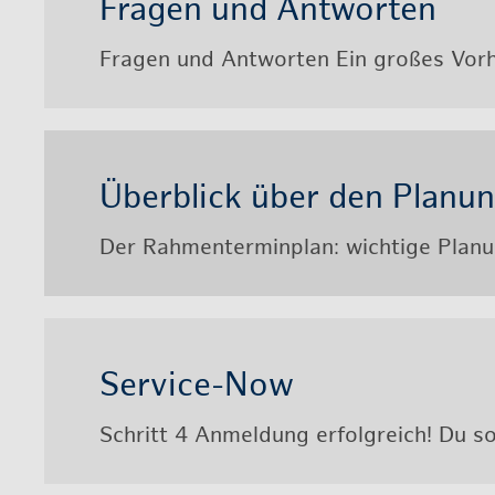
Fra­gen und Ant­wor­ten
Fra­gen und Ant­wor­ten Ein gro­ßes Vor­
Über­blick über den Pla­nun
Der Rah­men­ter­min­plan: wich­ti­ge Pla­nu
Ser­vice-Now
Schritt 4 An­mel­dung er­folg­reich! Du s