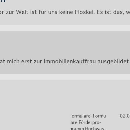
 Tor zur Welt ist für uns keine Flos­kel. Es ist das
 mich erst zur Im­mo­bi­li­en­kauf­frau aus­ge­bil­de
For­mu­la­re, For­mu­
02.
la­re För­der­pro­
gramm Hoch­was­