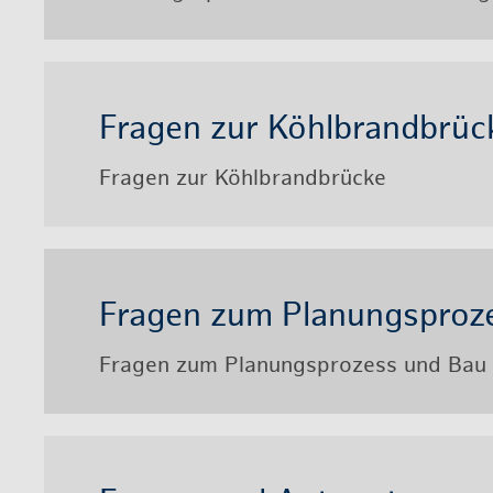
Fra­gen zur Köhl­brand­brü­c
Fra­gen zur Köhl­brand­brü­cke
Fra­gen zum Pla­nungs­pro­
Fra­gen zum Pla­nungs­pro­zess und Bau