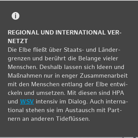
RE­GIO­NAL UND IN­TER­NA­TIO­NAL VER­
NETZT
Die Elbe fließt über Staats- und Län­der­
gren­zen und be­rührt die Be­lan­ge vie­ler
Men­schen. Des­halb las­sen sich Ideen und
Maß­nah­men nur in enger Zu­sam­men­ar­beit
mit den Men­schen ent­lang der Elbe ent­wi­
ckeln und um­set­zen. Mit die­sen sind HPA
und
WSV
in­ten­siv im Dia­log. Auch in­ter­na­
tio­nal ste­hen sie im Aus­tausch mit Part­
nern an an­de­ren Ti­de­flüs­sen.