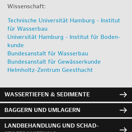
Wis­sen­schaft:
Tech­ni­sche Uni­ver­si­tät Ham­burg - In­sti­tut
für Was­ser­bau
Uni­ver­si­tät Ham­burg - In­sti­tut für Bo­den­
kun­de
Bun­des­an­stalt für Was­ser­bau
Bun­des­an­stalt für Ge­wäss­er­kun­de
Helm­holtz-Zen­trum Geest­hacht
WAS­SER­TIE­FEN & SE­DI­MEN­TE
BAG­GERN UND UM­LA­GERN
LAND­BE­HAND­LUNG UND SCHAD­