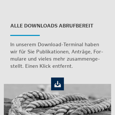
ALLE DOWN­LOADS AB­RUF­BE­REIT
In un­se­rem Down­load-Ter­mi­nal haben
wir für Sie Pu­bli­ka­tio­nen, An­trä­ge, For­
mu­la­re und vie­les mehr zu­sam­men­ge­
stellt. Einen Klick ent­fernt.