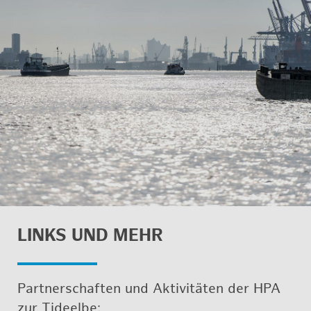
LINKS UND MEHR
Part­ner­schaf­ten und Ak­ti­vi­tä­ten der HPA
zur Tide­el­be: