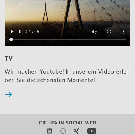
TV
Wir ma­chen Youtube! In un­se­rem Video er­le­
ben Sie die schöns­ten Mo­men­te!
DIE HPA IM
SO­CIAL WEB