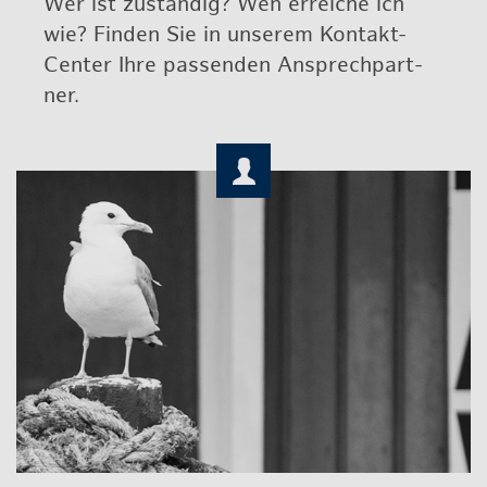
Wer ist zu­stän­dig? Wen er­rei­che ich
wie? Fin­den Sie in un­se­rem Kon­takt-
Cen­ter Ihre pas­sen­den An­sprech­part­
ner.