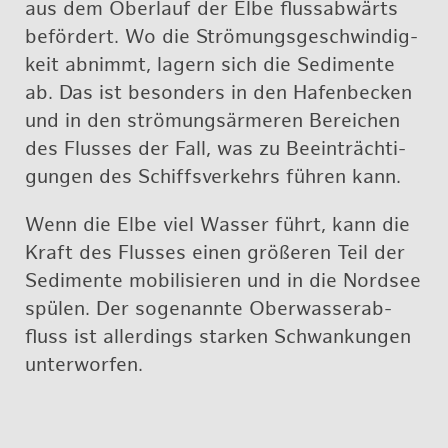
aus dem Ober­lauf der Elbe fluss­ab­wärts
be­för­dert. Wo die Strö­mungs­ge­schwin­dig­
keit ab­nimmt, la­gern sich die Se­di­men­te
ab. Das ist be­son­ders in den Ha­fen­be­cken
und in den strö­mungs­är­me­ren Be­rei­chen
des Flus­ses der Fall, was zu Be­ein­träch­ti­
gun­gen des Schiffs­ver­kehrs füh­ren kann.
Wenn die Elbe viel Was­ser führt, kann die
Kraft des Flus­ses einen grö­ße­ren Teil der
Se­di­men­te mo­bi­li­sie­ren und in die Nord­see
spü­len. Der so­ge­nann­te Ober­was­ser­ab­
fluss ist al­ler­dings star­ken Schwan­kun­gen
un­ter­wor­fen.