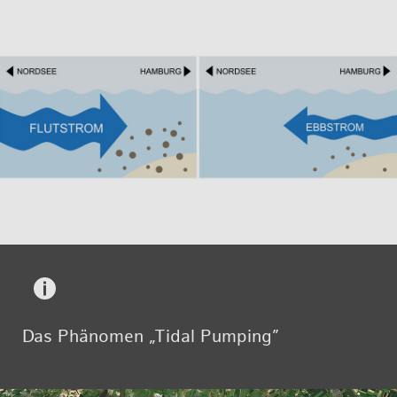
Das Phä­no­men „Ti­d­al Pum­ping”