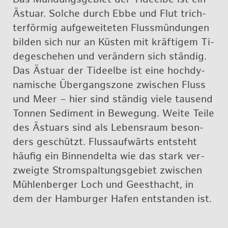
Äs­tu­ar. Sol­che durch Ebbe und Flut trich­
ter­för­mig auf­ge­wei­te­ten Fluss­mün­dun­gen
bil­den sich nur an Küs­ten mit kräf­ti­gem Ti­
d­e­ge­sche­hen und ver­än­dern sich stän­dig.
Das Äs­tu­ar der Tide­el­be ist eine hoch­dy­
na­mi­sche Über­gangs­zo­ne zwi­schen Fluss
und Meer – hier sind stän­dig viele tau­send
Ton­nen Se­di­ment in Be­we­gung. Weite Teile
des Äs­tu­ars sind als Le­bens­raum be­son­
ders ge­schützt. Fluss­auf­wärts ent­steht
häu­fig ein Bin­nen­del­ta wie das stark ver­
zweig­te Strom­spal­tungs­ge­biet zwi­schen
Müh­len­ber­ger Loch und Geest­hacht, in
dem der Ham­bur­ger Hafen ent­stan­den ist.