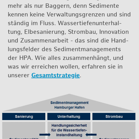
mehr als nur Bag­gern, denn Se­di­men­te
ken­nen keine Ver­wal­tungs­gren­zen und sind
stän­dig im Fluss. Was­ser­tie­fen­un­ter­hal­
tung, El­be­sa­nie­rung, Strom­bau, In­no­va­ti­on
und Zu­sam­men­ar­beit - das sind die Hand­
lungs­fel­der des Se­di­ment­ma­nage­ments
der HPA. Wie alles zu­sam­men­hängt, und
was wir er­rei­chen wol­len, er­fah­ren sie in
un­se­rer
Ge­samt­stra­te­gie
.