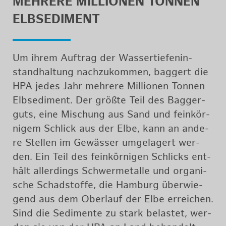
MEH­RE­RE MIL­LIO­NEN TON­NEN
ELB­SE­DI­MENT
Um ihrem Auf­trag der Was­ser­tie­fen­in­
stand­hal­tung nach­zu­kom­men, bag­gert die
HPA jedes Jahr meh­re­re Mil­lio­nen Ton­nen
Elb­se­di­ment. Der größ­te Teil des Bag­ger­
guts, eine Mi­schung aus Sand und fein­kör­
ni­gem Schlick aus der Elbe, kann an an­de­
re Stel­len im Ge­wäs­ser um­ge­la­gert wer­
den. Ein Teil des fein­kör­ni­gen Schlicks ent­
hält al­ler­dings Schwer­me­tal­le und or­ga­ni­
sche Schad­stof­fe, die Ham­burg über­wie­
gend aus dem Ober­lauf der Elbe er­rei­chen.
Sind die Se­di­men­te zu stark be­las­tet, wer­