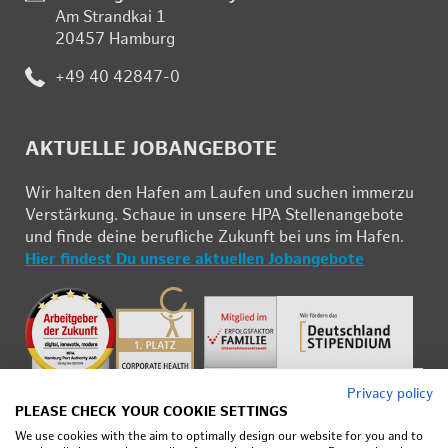
Am Strand­kai 1
ort:
20457 Ham­burg
Te­
+49 40 42847-0
le­
fon:
AK­TU­EL­LE JOB­AN­GE­BO­TE
Wir hal­ten den Ha­fen am Lau­fen und su­chen im­mer­zu
Ver­stär­kung. Schau­e in un­se­re HPA Stel­len­an­ge­bo­te
und fin­de deine be­ruf­li­che Zu­kunft bei uns im Ha­fen.
Hier fin­dest Du un­se­re ak­tu­el­len Job­an­ge­bo­te
Pri­vacy pol­icy
PLEASE CHECK YOUR COOKIE SET­TINGS
We use cook­ies with the aim to op­ti­mally de­sign our web­site for you and to