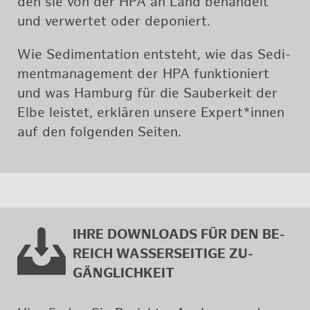
den sie von der HPA an Land be­han­delt
und ver­wer­tet oder de­po­niert.
Wie Se­di­men­ta­ti­on ent­steht, wie das Se­di­
ment­ma­nage­ment der HPA funk­tio­niert
und was Ham­burg für die Sau­ber­keit der
Elbe leis­tet, er­klä­ren un­se­re Ex­pert*innen
auf den fol­gen­den Sei­ten.
IHRE DOWN­LOADS FÜR DEN BE­
REICH WAS­SER­SEI­TI­GE ZU­
GÄNG­LICH­KEIT