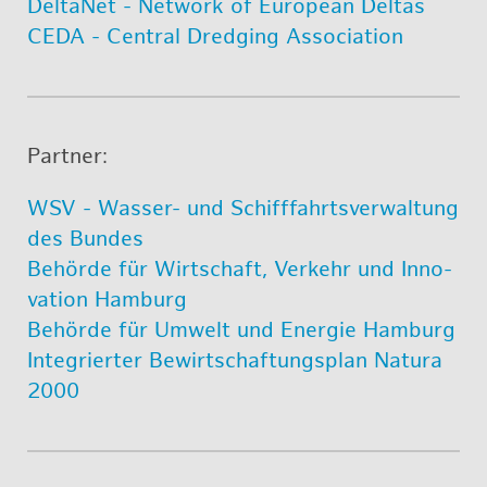
Del­ta­Net - Net­work of Eu­ro­pean Del­tas
CEDA - Cen­tral Dred­ging As­so­cia­ti­on
Part­ner:
WSV - Was­ser- und Schiff­fahrts­ver­wal­tung
des Bun­des
Be­hör­de für Wirt­schaft, Ver­kehr und In­no­
va­ti­on Ham­burg
Be­hör­de für Um­welt und En­er­gie Ham­burg
In­te­grier­ter Be­wirt­schaf­tungs­plan Na­tu­ra
2000