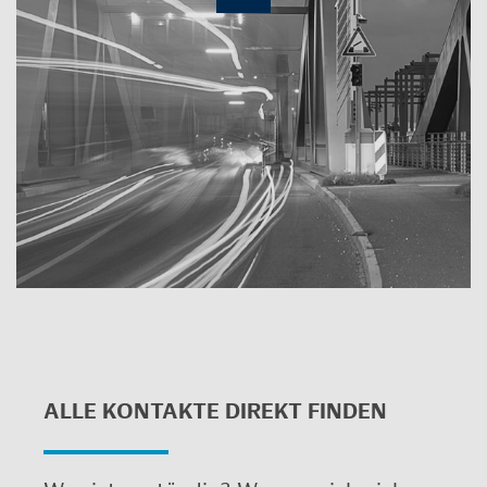
ALLE KON­TAK­TE DI­REKT FIN­DEN