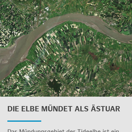
DIE ELBE MÜN­DET ALS ÄS­TU­AR
Das Mün­dungs­ge­biet der Tide­el­be ist ein