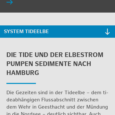
SYS­TEM TIDE­EL­BE
DIE TIDE UND DER EL­BE­STROM
PUM­PEN SE­DI­MEN­TE NACH
HAM­BURG
Die Ge­zei­ten sind in der Tide­el­be – dem ti­
de­ab­hän­gi­gen Fluss­ab­schnitt zwi­schen
dem Wehr in Geest­hacht und der Mün­dung
in die Nord­see – deut­lich sicht­bar. Auch