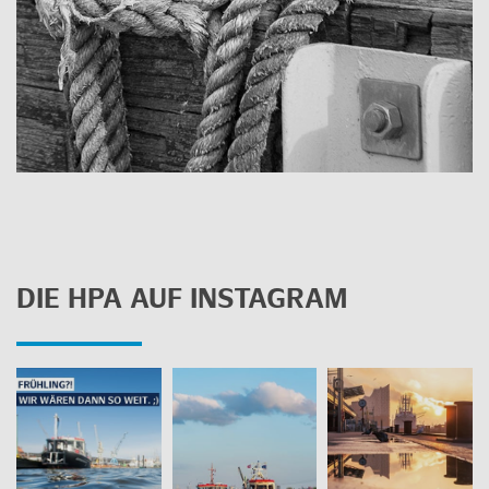
DIE HPA AUF INS­TA­GRAM