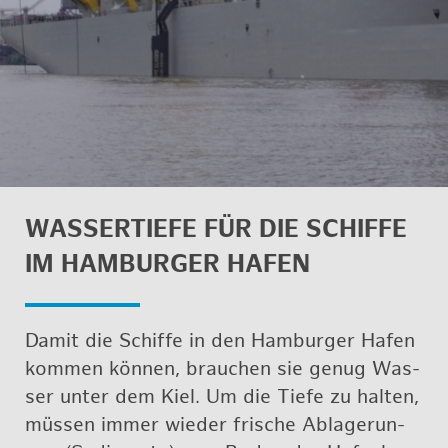
WAS­SER­TIE­FE FÜR DIE SCHIF­FE
IM HAM­BUR­GER HAFEN
Damit die Schif­fe in den Ham­bur­ger Hafen
kom­men kön­nen, brau­chen sie genug Was­
ser unter dem Kiel. Um die Tiefe zu hal­ten,
müs­sen immer wie­der fri­sche Ab­la­ge­run­