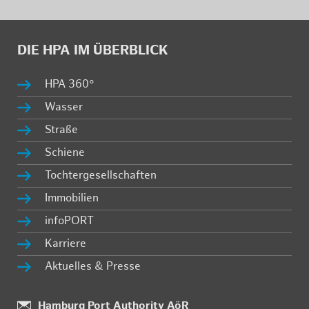
DIE HPA IM ÜBER­BLICK
HPA 360°
Was­ser
Stra­ße
Schie­ne
Toch­ter­ge­sell­schaf­ten
Im­mo­bi­li­en
in­fo­PORT
Kar­rie­re
Ak­tu­el­les & Pres­se
Stand­
Hamburg Port Authority AöR