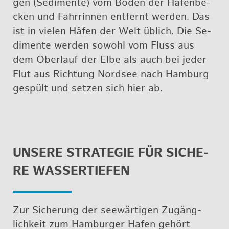
gen (Se­di­men­te) vom Boden der Ha­fen­be­
cken und Fahr­rin­nen ent­fernt wer­den. Das
ist in vie­len Häfen der Welt üb­lich. Die Se­
di­men­te wer­den so­wohl vom Fluss aus
dem Ober­lauf der Elbe als auch bei jeder
Flut aus Rich­tung Nord­see nach Ham­burg
ge­spült und set­zen sich hier ab.
UN­SE­RE STRA­TE­GIE FÜR SI­CHE­
RE WAS­SER­TIE­FEN
Zur Si­che­rung der see­wär­ti­gen Zu­gäng­
lich­keit zum Ham­bur­ger Hafen ge­hört