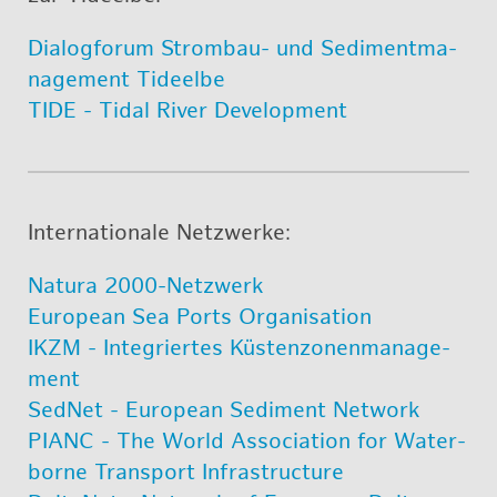
Dia­log­fo­rum Strom­bau- und Se­di­ment­ma­
nage­ment Tide­el­be
TIDE - Tidal River De­ve­lop­ment
In­ter­na­tio­na­le Netz­wer­ke:
Na­tu­ra 2000-Netz­werk
Eu­ro­pean Sea Ports Or­ga­ni­sa­ti­on
IKZM - In­te­grier­tes Küs­ten­zo­nen­ma­nage­
ment
Sed­Net - Eu­ro­pean Se­di­ment Net­work
PIANC - The World As­so­cia­ti­on for Wa­ter­
bor­ne Trans­port In­fra­struc­tu­re