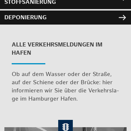
STOFF­SA­NIE­RUNG
DE­PO­NIE­RUNG
ALLE VER­KEHRS­MEL­DUN­GEN IM
HAFEN
Ob auf dem Was­ser oder der Stra­ße,
auf der Schie­ne oder der Brü­cke: hier
in­for­mie­ren wir Sie über die Ver­kehrs­la­
ge im Ham­bur­ger Hafen.