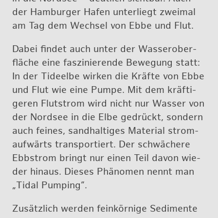
der Ham­bur­ger Hafen un­ter­liegt zwei­mal
am Tag dem Wech­sel von Ebbe und Flut.
Dabei fin­det auch unter der Was­ser­ober­
flä­che eine fas­zi­nie­ren­de Be­we­gung statt:
In der Tide­el­be wir­ken die Kräf­te von Ebbe
und Flut wie eine Pumpe. Mit dem kräf­ti­
ge­ren Flut­strom wird nicht nur Was­ser von
der Nord­see in die Elbe ge­drückt, son­dern
auch fei­nes, sand­hal­ti­ges Ma­te­ri­al strom­
auf­wärts trans­por­tiert. Der schwä­che­re
Ebbstrom bringt nur einen Teil davon wie­
der hin­aus. Die­ses Phä­no­men nennt man
„
Tidal Pump­ing
”.
Zu­sätz­lich wer­den fein­kör­ni­ge Se­di­men­te