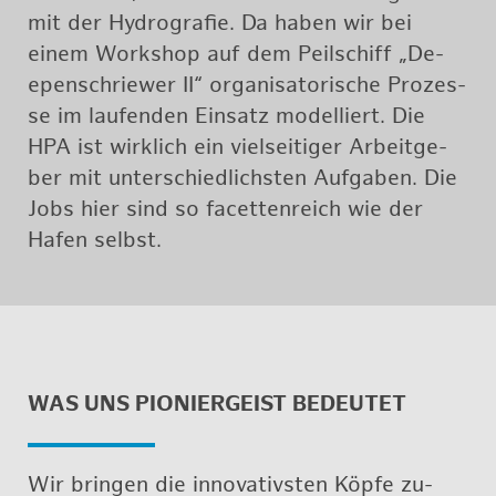
mit der Hy­dro­gra­fie. Da haben wir bei
einem Work­shop auf dem Peil­schiff „De­
epen­schrie­wer II“ or­ga­ni­sa­to­ri­sche Pro­zes­
se im lau­fen­den Ein­satz mo­del­liert. Die
HPA ist wirk­lich ein viel­sei­ti­ger Ar­beit­ge­
ber mit un­ter­schied­lichs­ten Auf­ga­ben. Die
Jobs hier sind so fa­cet­ten­reich wie der
Hafen selbst.
WAS UNS PIO­NIER­GEIST BE­DEU­TET
Wir brin­gen die in­no­va­tivs­ten Köpfe zu­