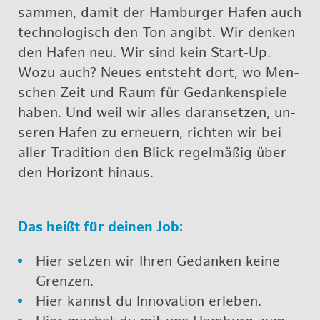
sam­men, damit der Ham­bur­ger Hafen auch
tech­no­lo­gisch den Ton an­gibt. Wir den­ken
den Hafen neu. Wir sind kein Start-Up.
Wozu auch? Neues ent­steht dort, wo Men­
schen Zeit und Raum für Ge­dan­ken­spie­le
haben. Und weil wir alles dar­an­set­zen, un­
se­ren Hafen zu er­neu­ern, rich­ten wir bei
aller Tra­di­ti­on den Blick re­gel­mä­ßig über
den Ho­ri­zont hin­aus.
Das heißt für dei­nen Job:
Hier set­zen wir Ihren Ge­dan­ken keine
Gren­zen.
Hier kannst du In­no­va­ti­on er­le­ben.