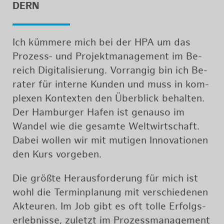
DERN
Ich küm­me­re mich bei der HPA um das
Pro­zess- und Pro­jekt­ma­nage­ment im Be­
reich Di­gi­ta­li­sie­rung. Vor­ran­gig bin ich Be­
ra­ter für in­ter­ne Kun­den und muss in kom­
ple­xen Kon­tex­ten den Über­blick be­hal­ten.
Der Ham­bur­ger Hafen ist ge­nau­so im
Wan­del wie die ge­sam­te Welt­wirt­schaft.
Dabei wol­len wir mit mu­ti­gen In­no­va­tio­nen
den Kurs vor­ge­ben.
Die größ­te Her­aus­for­de­rung für mich ist
wohl die Ter­min­pla­nung mit ver­schie­de­nen
Ak­teu­ren. Im Job gibt es oft tolle Er­folgs­
er­leb­nis­se, zu­letzt im Pro­zess­ma­nage­ment