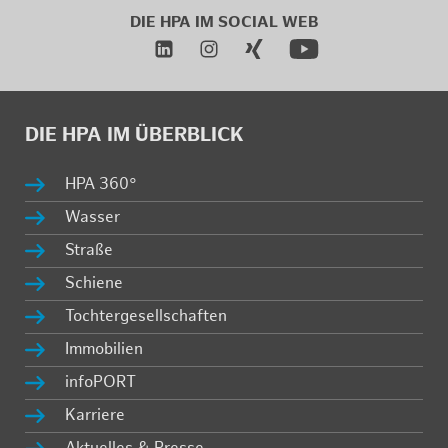
DIE HPA IM
SO­CIAL WEB
DIE HPA IM ÜBER­BLICK
HPA 360°
Was­ser
Stra­ße
Schie­ne
Toch­ter­ge­sell­schaf­ten
Im­mo­bi­li­en
in­fo­PORT
Kar­rie­re