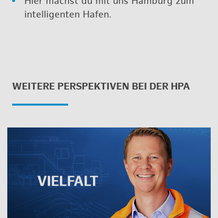
Hier machst du mit uns Ham­burg zum
in­tel­li­gen­ten Hafen.
WEI­TE­RE PER­SPEK­TI­VEN BEI DER HPA