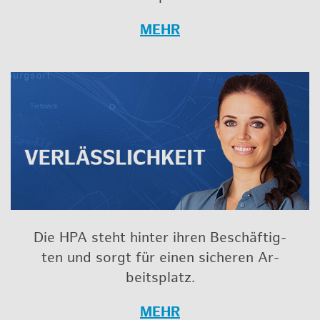
MEHR
Die HPA steht hin­ter ihren Be­schäf­tig­
ten und sorgt für einen si­che­ren Ar­
beits­platz.
MEHR