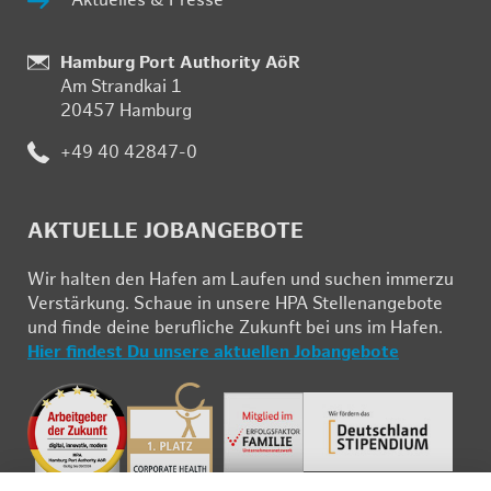
Ak­tu­el­les & Pres­se
Stand­
Hamburg Port Authority AöR
Am Strand­kai 1
ort:
20457 Ham­burg
Te­
+49 40 42847-0
le­
fon:
AK­TU­EL­LE JOB­AN­GE­BO­TE
Wir hal­ten den Ha­fen am Lau­fen und su­chen im­mer­zu
Ver­stär­kung. Schau­e in un­se­re HPA Stel­len­an­ge­bo­te
und fin­de deine be­ruf­li­che Zu­kunft bei uns im Ha­fen.
Hier fin­dest Du un­se­re ak­tu­el­len Job­an­ge­bo­te