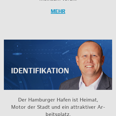
MEHR
Der Ham­bur­ger Hafen ist Hei­mat,
Motor der Stadt und ein at­trak­ti­ver Ar­
beits­platz.