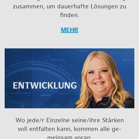
zu­sam­men, um dau­er­haf­te Lö­sun­gen zu
fin­den.
MEHR
Wo jede/r Ein­zel­ne seine/ihre Stär­ken
voll ent­fal­ten kann, kom­men alle ge­
mein­sam voran.