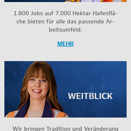
1.800 Jobs auf 7.000 Hekt­ar Ha­fen­flä­
che bie­ten für alle das pas­sen­de Ar­
beits­um­feld.
MEHR
Wir brin­gen Tra­di­ti­on und Ver­än­de­rung