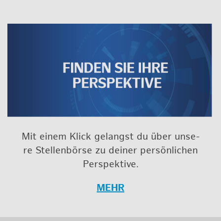
Mit einem Klick ge­langst du über un­se­
re Stel­len­bör­se zu dei­ner per­sön­li­chen
Per­spek­ti­ve.
MEHR