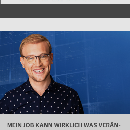
MEIN JOB KANN WIRK­LICH WAS VER­ÄN­