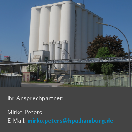
Ihr An­sprech­part­ner:
Mirko Pe­ters
E-Mail:
mirko.​peters@​hpa.​hamburg.​de