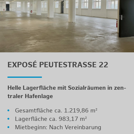
EXPOSÉ PEU­TE­STRA­SSE 22
Helle La­ger­flä­che mit So­zi­al­räu­men in zen­
tra­ler Ha­fen­la­ge
Ge­samt­flä­che ca. 1.219,86 m²
La­ger­flä­che ca. 983,17 m²
Miet­be­ginn: Nach Ver­ein­ba­rung