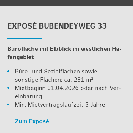
EXPOSÉ BU­BEN­DEY­WEG 33
Bü­ro­flä­che mit Elb­blick im west­li­chen Ha­
fen­ge­biet
Büro- und So­zi­al­flä­chen sowie
sons­ti­ge Flä­chen: ca. 231 m²
Miet­be­ginn 01.04.2026 oder nach Ver­
ein­ba­rung
Min. Miet­ver­trags­lauf­zeit 5 Jahre
Zum Exposé