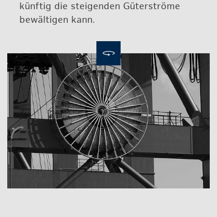
künf­tig die stei­gen­den Gü­ter­strö­me
be­wäl­ti­gen kann.