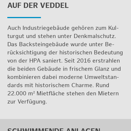
AUF DER VE­D­DEL
Auch In­dus­trie­ge­bäu­de ge­hö­ren zum Kul­
tur­gut und ste­hen unter Denk­mal­schutz.
Das Back­stein­ge­bäu­de wurde unter Be­
rück­sich­ti­gung der his­to­ri­schen Be­deu­tung
von der HPA sa­niert. Seit 2016 er­strah­len
die bei­den Ge­bäu­de in fri­schem Glanz und
kom­bi­nie­ren dabei mo­der­ne Um­welt­stan­
dards mit his­to­ri­schem Charme. Rund
22.000 m² Miet­flä­che ste­hen den Mie­tern
zur Ver­fü­gung.