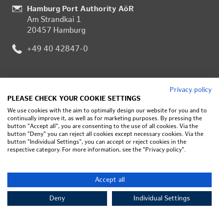
Stand­
Hamburg Port Authority AöR
Am Strand­kai 1
ort:
20457 Ham­burg
Te­
+49 40 42847-0
le­
fon:
AK­TU­EL­LE JOB­AN­GE­BO­TE
Privacy policy
PLEASE CHECK YOUR COOKIE SETTINGS
Wir hal­ten den Ha­fen am Lau­fen und su­chen im­mer­zu
We use cookies with the aim to optimally design our website for you and to
Ver­stär­kung. Schau­e in un­se­re HPA Stel­len­an­ge­bo­te
continually improve it, as well as for marketing purposes. By pressing the
button "Accept all", you are consenting to the use of all cookies. Via the
und fin­de deine be­ruf­li­che Zu­kunft bei uns im Ha­fen.
button "Deny" you can reject all cookies except necessary cookies. Via the
Hier fin­dest Du un­se­re ak­tu­el­len Job­an­ge­bo­te
button "Individual Settings", you can accept or reject cookies in the
respective category. For more information, see the "Privacy policy".
Accept all
Deny
Individual Settings