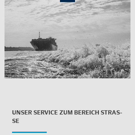
UNSER
SER­VICE
ZUM BE­REICH STRAS­
SE