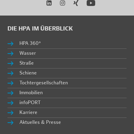
DIE HPA IM ÜBER­BLICK
HPA 360°
Was­ser
Stra­ße
Schie­ne
Toch­ter­ge­sell­schaf­ten
Im­mo­bi­li­en
in­fo­PORT
Kar­rie­re
Ak­tu­el­les & Pres­se