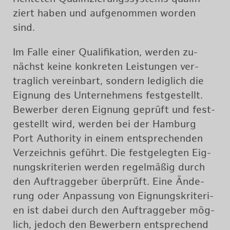
ziert haben und auf­ge­nom­men wor­den
sind.
Im Falle einer Qua­li­fi­ka­ti­on, wer­den zu­
nächst keine kon­kre­ten Leis­tun­gen ver­
trag­lich ver­ein­bart, son­dern le­dig­lich die
Eig­nung des Un­ter­neh­mens fest­ge­stellt.
Be­wer­ber deren Eig­nung ge­prüft und fest­
ge­stellt wird, wer­den bei der Ham­burg
Port Aut­ho­ri­ty in einem ent­spre­chen­den
Ver­zeich­nis ge­führt. Die fest­ge­leg­ten Eig­
nungs­kri­te­ri­en wer­den re­gel­mä­ßig durch
den Auf­trag­ge­ber über­prüft. Eine Än­de­
rung oder An­pas­sung von Eig­nungs­kri­te­ri­
en ist dabei durch den Auf­trag­ge­ber mög­
lich, je­doch den Be­wer­bern ent­spre­chend