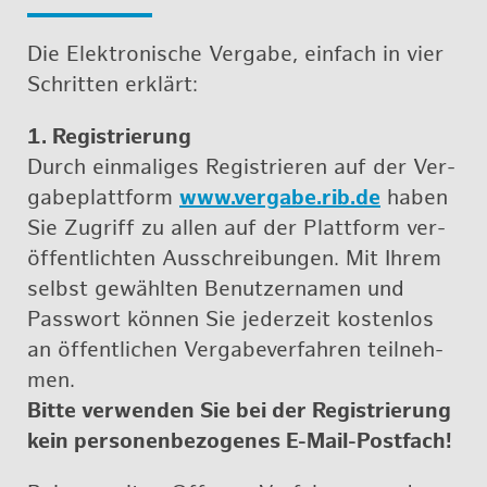
Die Elek­tro­ni­sche Ver­ga­be, ein­fach in vier
Schrit­ten er­klärt:
1. Re­gis­trie­rung
Durch ein­ma­li­ges Re­gis­trie­ren auf der Ver­
ga­be­platt­form
www.​ver­ga­be.rib.​de
ha­ben
Sie Zu­griff zu al­len auf der Platt­form ver­
öf­fent­lich­ten Aus­schrei­bun­gen. Mit Ih­rem
selbst ge­wähl­ten Be­nut­zer­na­men und
Pass­wort kön­nen Sie je­der­zeit kos­ten­los
an öf­fent­li­chen Ver­ga­be­ver­fah­ren teil­neh­
men.
Bit­te ver­wen­den Sie bei der Re­gis­trie­rung
kein per­so­nen­be­zo­ge­nes
E-Mail-Post­fach!