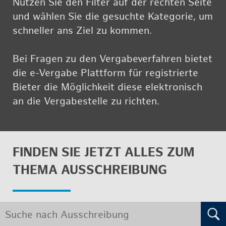
Nut­zen Sie den Fil­ter auf der rech­ten Seite
und wäh­len Sie die ge­such­te Ka­te­go­rie, um
schnel­ler ans Ziel zu kom­men.
Bei Fra­gen zu den Ver­ga­be­ver­fah­ren bie­tet
die e-Ver­ga­be Platt­form für re­gis­trier­te
Bie­ter die Mög­lich­keit diese elek­tro­nisch
an die Ver­ga­be­stel­le zu rich­ten.
FIN­DEN SIE JETZT ALLES ZUM
THEMA AUS­SCHREI­BUNG
Suche
nach