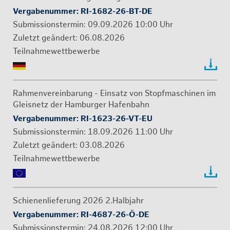
Ver­ga­be­num­mer: RI-1682-26-BT-DE
Sub­mis­si­ons­ter­min:
09.09.2026
10:00 Uhr
06.08.2026
Teil­nah­me­wett­be­wer­be
Rah­men­ver­ein­ba­rung - Ein­satz von Stopf­ma­schi­nen im
Gleis­netz der Ham­bur­ger Ha­fen­bahn
Ver­ga­be­num­mer: RI-1623-26-VT-EU
Sub­mis­si­ons­ter­min:
18.09.2026
11:00 Uhr
03.08.2026
Teil­nah­me­wett­be­wer­be
Schie­nen­lie­fe­rung 2026 2.​Halbjahr
Ver­ga­be­num­mer: RI-4687-26-Ö-DE
Sub­mis­si­ons­ter­min:
24.08.2026
12:00 Uhr