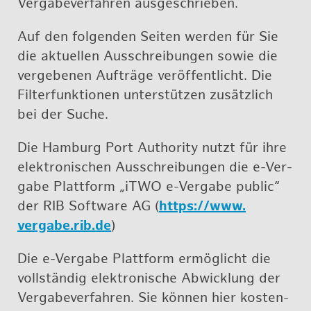
Ver­ga­be­ver­fah­ren aus­ge­schrie­ben.
Auf den fol­gen­den Sei­ten wer­den für Sie
die ak­tu­el­len Aus­schrei­bun­gen sowie die
ver­ge­be­nen Auf­trä­ge ver­öf­fent­licht. Die
Fil­ter­funk­tio­nen un­ter­stüt­zen zu­sätz­lich
bei der Suche.
Die
Ham­burg Port Au­thor­ity
nutzt für ihre
elek­tro­ni­schen Aus­schrei­bun­gen die e-Ver­
ga­be Platt­form „iTWO e-Ver­ga­be pu­blic“
der RIB Soft­ware AG (
https://​www.​
vergabe.​rib.​de
)
Die e-Ver­ga­be Platt­form er­mög­licht die
voll­stän­dig elek­tro­ni­sche Ab­wick­lung der
Ver­ga­be­ver­fah­ren. Sie kön­nen hier kos­ten­