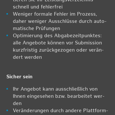
schnell und feh­ler­frei
We­ni­ger for­ma­le Feh­ler im Pro­zess,
daher we­ni­ger Aus­schlüs­se durch au­to­
ma­ti­sche Prü­fun­gen
Op­ti­mie­rung des Ab­ga­be­zeit­punk­tes:
alle An­ge­bo­te kön­nen vor Sub­mis­si­on
kurz­fris­tig zu­rück­ge­zo­gen oder ver­än­
dert wer­den
Si­cher sein
Ihr An­ge­bot kann aus­schließ­lich von
Ihnen ein­ge­se­hen bzw. be­ar­bei­tet wer­
den
Ver­än­de­run­gen durch an­de­re Platt­form-