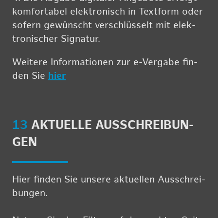
kom­for­ta­bel elek­tro­nisch in Text­form oder
so­fern ge­wünscht ver­schlüs­selt mit elek­
tro­ni­scher Si­gna­tur.
Wei­te­re In­for­ma­tio­nen zur e-Ver­ga­be fin­
den Sie
hier
13
AK­TU­EL­LE AUS­SCHREI­BUN­
GEN
Hier fin­den Sie un­se­re ak­tu­el­len Aus­schrei­
bun­gen.