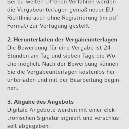
Bei eu-wei­ten Of­fe­nen Ver­fah­ren wer­den
die Ver­ga­be­un­ter­la­gen ge­mäß neu­er EU-
Richt­li­nie auch ohne Re­gis­trie­rung (im pdf-
For­mat) zur Ver­fü­gung ge­stellt.
2. Her­un­ter­la­den der Ver­ga­be­un­ter­la­gen
Die Be­wer­bung für eine Ver­ga­be ist 24
Stun­den am Tag und sie­ben Tage die Wo­
che mög­lich. Nach der Be­wer­bung kön­nen
Sie die Ver­ga­be­un­ter­la­gen kos­ten­los her­
un­ter­la­den und mit der Be­ar­bei­tung be­gin­
nen.
3. Ab­ga­be des An­ge­bots
Di­gi­ta­le An­ge­bo­te wer­den mit ei­ner elek­
tro­ni­schen Si­gna­tur si­gniert und ver­schlüs­
selt ab­ge­ge­ben.