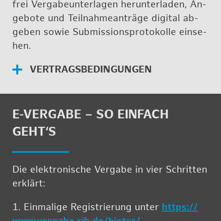
frei Ver­ga­be­un­ter­la­gen her­un­ter­la­den, An­
ge­bo­te und Teil­nah­me­an­trä­ge di­gi­tal ab­
ge­ben sowie Sub­mis­si­ons­pro­to­kol­le ein­se­
hen.
VER­TRAGS­BE­DIN­GUN­GEN
E-VER­GA­BE – SO EIN­FACH
GEHT‘S
Die elek­tro­ni­sche Ver­ga­be in vier Schrit­ten
er­klärt:
1. Ein­ma­li­ge Re­gis­trie­rung unter
https://​