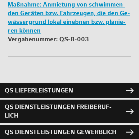
Maß­nah­me: An­mie­tung von schwim­men­
den Ge­rä­ten bzw. Fahr­zeu­gen, die den Ge­
wäs­ser­grund lokal ein­eb­nen bzw. pla­nie­
ren kön­nen
Ver­ga­be­num­mer:
QS-B-003
QS LIE­FER­LEIS­TUN­GEN
QS DIENST­LEIS­TUN­GEN FREI­BE­RUF­
LICH
QS DIENST­LEIS­TUN­GEN GE­WERB­LICH