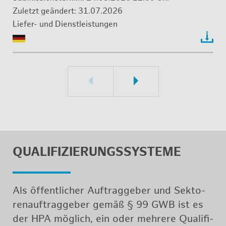
31.07.2026
Lie­fer- und Dienst­leis­tun­gen
QUA­LI­FI­ZIE­RUNGS­SYS­TE­ME
Als öf­fent­li­cher Auf­trag­ge­ber und Sek­to­
ren­auf­trag­ge­ber gemäß § 99 GWB ist es
der HPA mög­lich, ein oder meh­re­re Qua­li­fi­