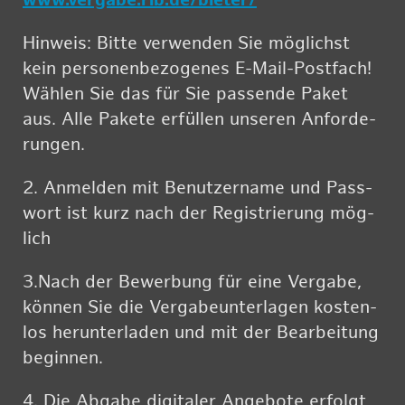
www.​vergabe.​rib.​de/​bieter/
Hin­weis: Bitte ver­wen­den Sie mög­lichst
kein per­so­nen­be­zo­ge­nes E-Mail-Post­fach!
Wäh­len Sie das für Sie pas­sen­de Paket
aus. Alle Pa­ke­te er­fül­len un­se­ren An­for­de­
run­gen.
2. An­mel­den mit Be­nut­zer­na­me und Pass­
wort ist kurz nach der Re­gis­trie­rung mög­
lich
3.​Nach der Be­wer­bung für eine Ver­ga­be,
kön­nen Sie die Ver­ga­be­un­ter­la­gen kos­ten­
los her­un­ter­la­den und mit der Be­ar­bei­tung
be­gin­nen.
4. Die Ab­ga­be di­gi­ta­ler An­ge­bo­te er­folgt