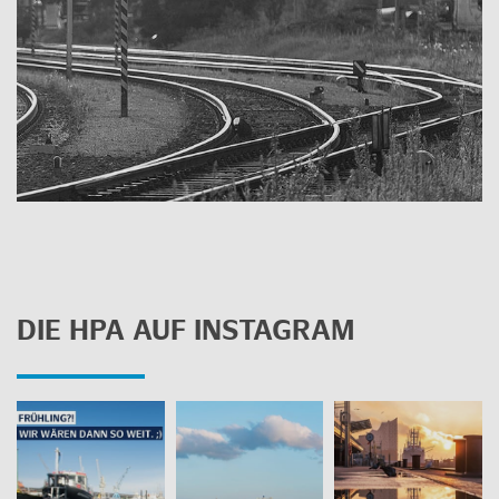
DIE HPA AUF INS­TA­GRAM