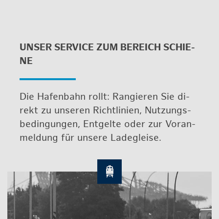
UNSER SER­VICE ZUM BE­REICH SCHIE­
NE
Die Ha­fen­bahn rollt: Ran­gie­ren Sie di­
rekt zu un­se­ren Richt­li­ni­en, Nut­zungs­
be­din­gun­gen, Ent­gel­te oder zur Vor­an­
mel­dung für un­se­re La­de­glei­se.