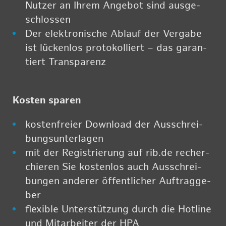
Nut­zer an Ihrem An­ge­bot sind aus­ge­
schlos­sen
Der elek­tro­ni­sche Ab­lauf der Ver­ga­be
ist lü­cken­los pro­to­kol­liert – das ga­ran­
tiert Trans­pa­renz
Kos­ten spa­ren
kos­ten­frei­er Down­load der Aus­schrei­
bungs­un­ter­la­gen
mit der Re­gis­trie­rung auf rib.​de re­cher­
chie­ren Sie kos­ten­los auch Aus­schrei­
bun­gen an­de­rer öf­fent­li­cher Auf­trag­ge­
ber
fle­xi­ble Un­ter­stüt­zung durch die Hot­line
und Mit­ar­bei­ter der HPA