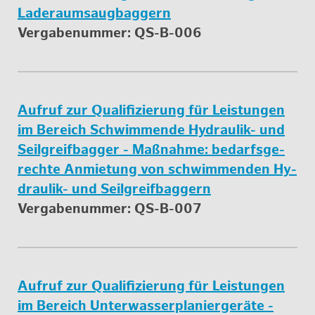
La­de­raum­saug­bag­gern
Ver­ga­be­num­mer:
QS-B-006
Auf­ruf zur Qua­li­fi­zie­rung für Leis­tun­gen
im Be­reich Schwim­men­de Hy­drau­lik- und
Seil­g­reif­bag­ger - Maß­nah­me: be­darfs­ge­
rech­te An­mie­tung von schwim­men­den Hy­
drau­lik- und Seil­g­reif­bag­gern
Ver­ga­be­num­mer:
QS-B-007
Auf­ruf zur Qua­li­fi­zie­rung für Leis­tun­gen
im Be­reich Un­ter­was­ser­pla­nier­ge­rä­te -