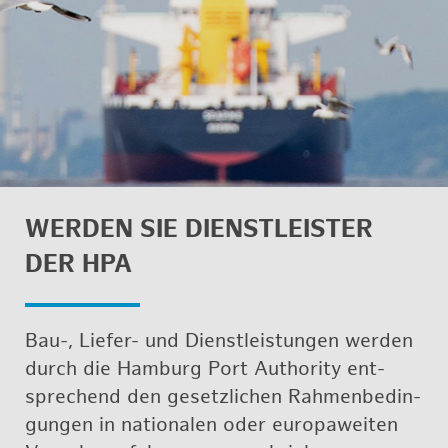
WER­DEN SIE DIENST­LEIS­TER
DER HPA
Bau-, Lie­fer- und Dienst­leis­tun­gen wer­den
durch die
Ham­burg Port Au­thor­ity
ent­
spre­chend den ge­setz­li­chen Rah­men­be­din­
gun­gen in na­tio­na­len oder eu­ro­pa­wei­ten