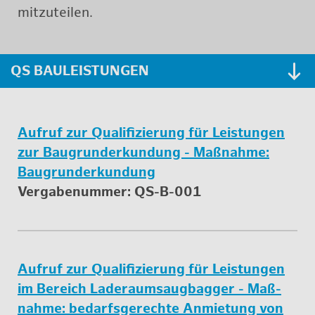
mit­zu­tei­len.
QS BAU­LEIS­TUN­GEN
Auf­ruf zur Qua­li­fi­zie­rung für Leis­tun­gen
zur Bau­grun­d­er­kun­dung - Maß­nah­me:
Bau­grun­d­er­kun­dung
Ver­ga­be­num­mer: QS-B-001
Auf­ruf zur Qua­li­fi­zie­rung für Leis­tun­gen
im Be­reich La­de­raum­saug­bag­ger - Maß­
nah­me: be­darfs­ge­rech­te An­mie­tung von