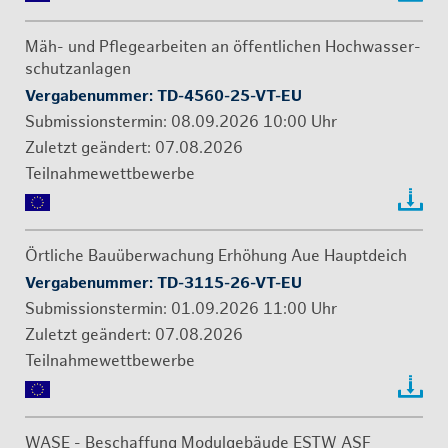
Mäh- und Pfle­ge­ar­bei­ten an öf­fent­li­chen Hoch­was­ser­
schutz­an­la­gen
Ver­ga­be­num­mer: TD-4560-25-VT-EU
Sub­mis­si­ons­ter­min:
08.09.2026
10:00 Uhr
07.08.2026
Teil­nah­me­wett­be­wer­be
Ört­li­che Bau­über­wa­chung Er­hö­hung Aue Haupt­deich
Ver­ga­be­num­mer: TD-3115-26-VT-EU
Sub­mis­si­ons­ter­min:
01.09.2026
11:00 Uhr
07.08.2026
Teil­nah­me­wett­be­wer­be
WASE - Be­schaf­fung Mo­dul­ge­bäu­de ESTW ASF