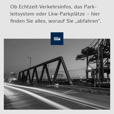
Ob Echt­zeit-Ver­kehrs­in­fos, das Park­
leit­sys­tem oder Lkw-Park­plät­ze – hier
fin­den Sie alles, wor­auf Sie „ab­fah­ren“.