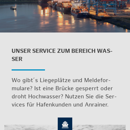
UNSER SER­VICE ZUM BE­REICH WAS­
SER
Wo gibt´s Lie­ge­plät­ze und Mel­de­for­
mu­la­re? Ist eine Brü­cke ge­sperrt oder
droht Hoch­was­ser? Nut­zen Sie die Ser­
vices für Ha­fen­kun­den und An­rai­ner.