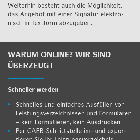
Wei­ter­hin be­steht auch die Mög­lich­keit,
das An­ge­bot mit ei­ner Si­gna­tur elek­tro­
nisch in Text­form ab­zu­ge­ben.
WARUM ON­LINE? WIR SIND
ÜBER­ZEUGT
Schnel­ler wer­den
Schnel­les und ein­fa­ches Aus­fül­len von
Leis­tungs­ver­zeich­nis­sen und For­mu­la­ren
– kein For­ma­tie­ren, kein Aus­dru­cken
Per GAEB-Schnitt­stel­le im- und ex­por­
tie­ren Sie Ihr Leis­tungs­ver­zeich­nis