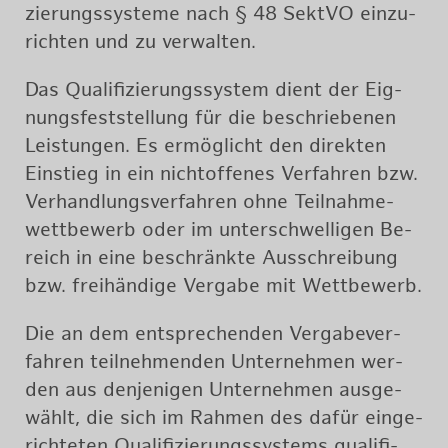
zie­rungs­sys­te­me nach § 48 Sekt­VO ein­zu­
rich­ten und zu ver­wal­ten.
Das Qua­li­fi­zie­rungs­sys­tem dient der Eig­
nungs­fest­stel­lung für die be­schrie­be­nen
Leis­tun­gen. Es er­mög­licht den di­rek­ten
Ein­stieg in ein nich­tof­fe­nes Ver­fah­ren bzw.
Ver­hand­lungs­ver­fah­ren ohne Teil­nah­me­
wett­be­werb oder im un­ter­schwel­li­gen Be­
reich in eine be­schränk­te Aus­schrei­bung
bzw. frei­hän­di­ge Ver­ga­be mit Wett­be­werb.
Die an dem ent­spre­chen­den Ver­ga­be­ver­
fah­ren teil­neh­men­den Un­ter­neh­men wer­
den aus den­je­ni­gen Un­ter­neh­men aus­ge­
wählt, die sich im Rah­men des dafür ein­ge­
rich­te­ten Qua­li­fi­zie­rungs­sys­tems qua­li­fi­