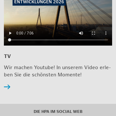
TV
Wir ma­chen Youtube! In un­se­rem Video er­le­
ben Sie die schöns­ten Mo­men­te!
DIE HPA IM
SO­CIAL WEB