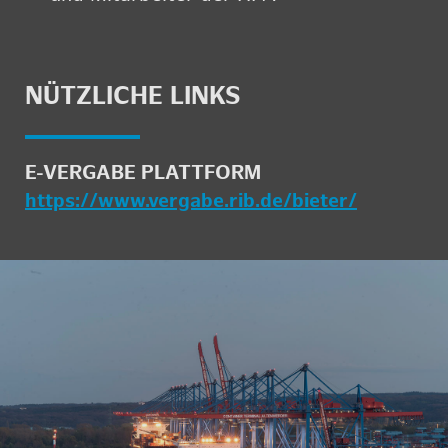
NÜTZ­LI­CHE LINKS
E-VER­GA­BE PLATT­FORM
https://​www.​vergabe.​rib.​de/​bieter/