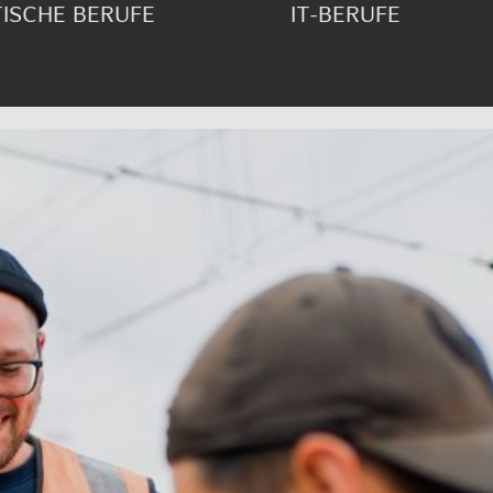
I­SCHE BE­RU­FE
IT-BE­RU­FE