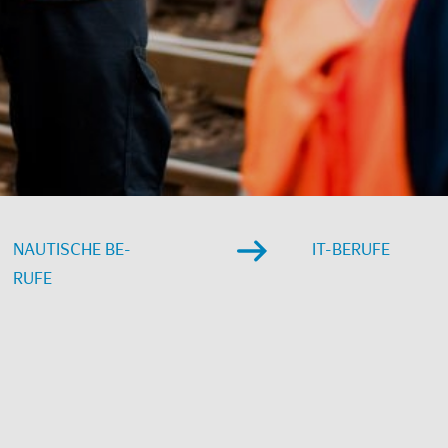
NAU­TI­SCHE BE­
IT-BE­RU­FE
RU­FE