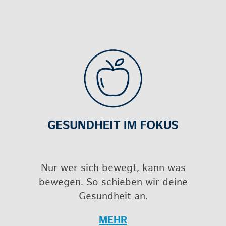
Nur wer sich be­wegt, kann was
be­we­gen. So schie­ben wir deine
Ge­sund­heit an.
MEHR