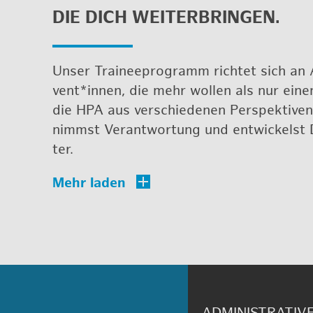
DIE DICH WEI­TER­BRIN­GEN.
Unser Trainee­pro­gramm rich­tet sich an 
vent*innen, die mehr wol­len als nur eine
die HPA aus ver­schie­de­nen Per­spek­ti­ve
nimmst Ver­ant­wor­tung und ent­wi­ckelst 
ter.
AD­MI­NIS­TRA­TI­V