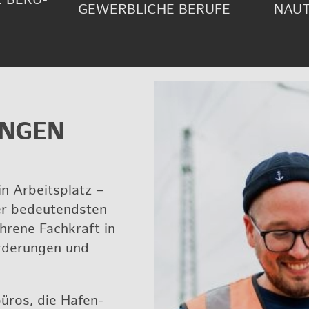
GE­WERB­LI­CHE BE­RU­FE
NAU­T
N­GEN
n Ar­beits­platz –
r be­deu­tends­ten
h­re­ne Fach­kraft in
or­de­run­gen und
bü­ros, die Ha­fen­