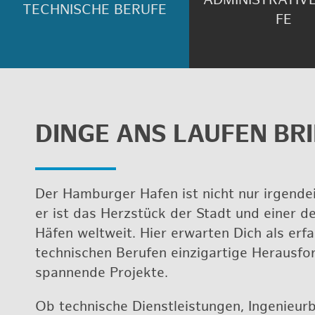
TECH­NI­SCHE BE­RU­FE
FE
DINGE ANS LAU­FEN BRI
Der Ham­bur­ger Hafen ist nicht nur ir­gend­ei
er ist das Herz­stück der Stadt und einer de
Häfen welt­weit. Hier er­war­ten Dich als er­fa
tech­ni­schen Be­ru­fen ein­zig­ar­ti­ge Her­aus­f
span­nen­de Pro­jek­te.
Ob tech­ni­sche Dienst­leis­tun­gen, In­ge­nieur­