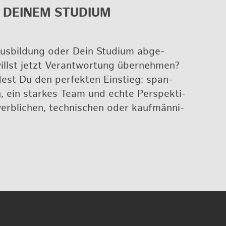
DEI­NEM STU­DI­UM
s­bil­dung oder Dein Stu­di­um ab­ge­
llst jetzt Ver­ant­wor­tung über­neh­men?
dest Du den per­fek­ten Ein­stieg: span­
, ein star­kes Team und echte Per­spek­ti­
rb­li­chen, tech­ni­schen oder kauf­män­ni­