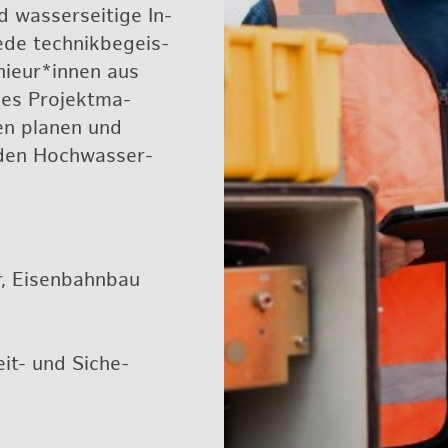
was­ser­sei­ti­ge In­
de tech­nik­be­geis­
­nieur*innen aus
hes Pro­jekt­ma­
gen pla­nen und
den Hoch­was­ser­
, Ei­sen­bahn­bau
eit- und Si­che­