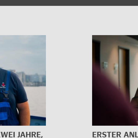
WEI JAHRE,
ERS­TER AN­