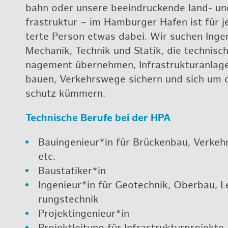
bahn oder un­se­re be­ein­dru­cken­de land- und 
fra­struk­tur – im Ham­bur­ger Hafen ist für je
ter­te Per­son etwas dabei. Wir su­chen In­ge
Me­cha­nik, Tech­nik und Sta­tik, die tech­ni­sc
nage­ment über­neh­men, In­fra­struk­tur­an­la­
bauen, Ver­kehrs­we­ge si­chern und sich um 
schutz küm­mern.
Tech­ni­sche Be­ru­fe bei der HPA
Bau­in­ge­nieur*in für Brü­cken­bau, Ver­kehr
etc.
Bau­sta­ti­ker*in
In­ge­nieur*in für Geo­tech­nik, Ober­bau, L
rungs­tech­nik
Pro­jekt­in­ge­nieur*in
Pro­jekt­lei­tung für In­fra­struk­tur­pro­jek­te