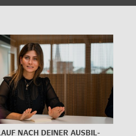
LAUF NACH DEI­NER AUS­BIL­