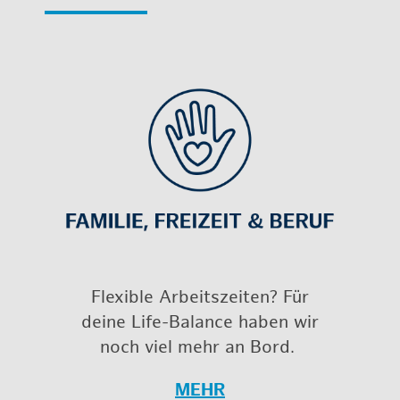
Fle­xi­ble Ar­beits­zei­ten? Für
deine Life-Ba­lan­ce haben wir
noch viel mehr an Bord.
MEHR