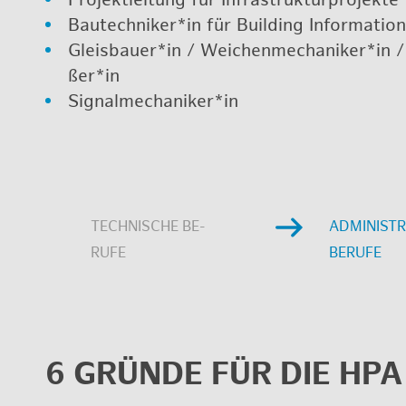
Bau­tech­ni­ker*in für Buil­ding In­for­ma­ti­o
Gleis­bau­er*in / Wei­chen­me­cha­ni­ker*in
ßer*in
Si­gnal­me­cha­ni­ker*in
TECH­NI­SCHE BE­
AD­MI­NIS­TR
RU­FE
BE­RU­FE
6 GRÜN­DE FÜR DIE HPA