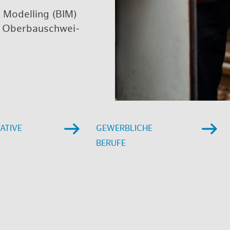
n Mo­del­ling (BIM)
 / Ober­bau­schwei­
A­TI­VE
GE­WERB­LI­CHE
BE­RU­FE