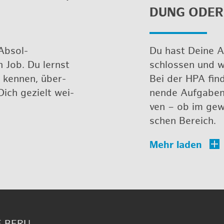
DUNG ODER 
Ab­sol­
Du hast Deine Au
n Job. Du lernst
schlos­sen und wi
n ken­nen, über­
Bei der HPA fin­
Dich ge­zielt wei­
nen­de Auf­ga­ben
ven – ob im ge­we
schen Be­reich.
E BE­RU­