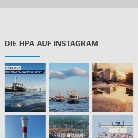
DIE HPA AUF INS­TA­GRAM