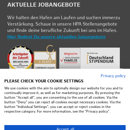
AK­TU­EL­LE JOB­AN­GE­BO­TE
Wir hal­ten den Ha­fen am Lau­fen und su­chen im­mer­zu
Ver­stär­kung. Schau­e in un­se­re HPA Stel­len­an­ge­bo­te
und fin­de deine be­ruf­li­che Zu­kunft bei uns im Ha­fen.
Hier fin­dest Du un­se­re ak­tu­el­len Job­an­ge­bo­te
Privacy policy
PLEASE CHECK YOUR COOKIE SETTINGS
We use cookies with the aim to optimally design our website for you and to
continually improve it, as well as for marketing purposes. By pressing the
button "Accept all", you are consenting to the use of all cookies. Via the
button "Deny" you can reject all cookies except necessary cookies. Via the
Im­pres­sum
button "Individual Settings", you can accept or reject cookies in the
respective category. For more information, see the "Privacy policy".
Da­ten­schutz
Nut­zungs­be­din­gun­gen
Ne­ti­quet­te
Accept all