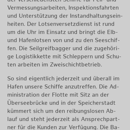
Ver­mes­sungs­ar­bei­ten, In­spek­ti­ons­fahr­ten
und Un­ter­stüt­zung der In­stand­hal­tungs­ein­
hei­ten. Der Lot­sen­ver­setz­dienst ist rund
um die Uhr im Ein­satz und bringt die Elb-
und Ha­fen­lot­sen von und zu den See­schif­
fen. Die Seil­g­reif­bag­ger und die zu­ge­hö­ri­
ge Lo­gis­tik­ket­te mit Schlep­pern und Schu­
ten ar­bei­ten im Zwei­schicht­be­trieb.
So sind ei­gent­lich je­der­zeit und über­all im
Hafen un­se­re Schif­fe an­zu­tref­fen. Die Ad­
mi­nis­tra­ti­on der Flot­te mit Sitz an der
Über­see­brü­cke und in der Spei­cher­stadt
küm­mert sich um den rei­bungs­lo­sen Ab­
lauf und steht je­der­zeit als An­sprech­part­
ner für die Kun­den zur Ver­fü­gung. Die Ba­