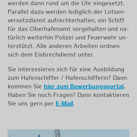
wer­den dann rund um die Uhr ein­ge­setzt.
Par­al­lel dazu wer­den le­dig­lich der Lot­sen­
ver­setz­dienst auf­recht­er­hal­ten, ein Schiff
für das Ober­ha­fen­amt vor­ge­hal­ten und na­
tür­lich wei­ter­hin Po­li­zei und Feu­er­wehr un­
ter­stützt. Alle an­de­ren Ar­bei­ten ord­nen
sich dem Eis­brech­dienst unter.
Sie in­ter­es­sie­ren sich für eine Aus­bil­dung
zum Ha­fen­schif­fer / Ha­fen­schif­fe­rin? Dann
kom­men Sie
hier zum Be­wer­bungspor­tal
.
Haben Sie noch Fra­gen? Dann kon­tak­tie­ren
Sie uns gern per
E-Mail
.