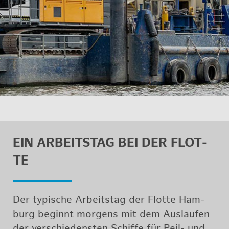
EIN AR­BEITS­TAG BEI DER FLOT­
TE
Der ty­pi­sche Ar­beits­tag der Flot­te Ham­
burg be­ginnt mor­gens mit dem Aus­lau­fen
der ver­schie­dens­ten Schif­fe für Peil- und