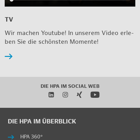
TV
Wir ma­chen Youtube! In un­se­rem Video er­le­
ben Sie die schöns­ten Mo­men­te!
DIE HPA IM SO­CI­AL WEB
DIE HPA IM ÜBER­BLICK
HPA 360°