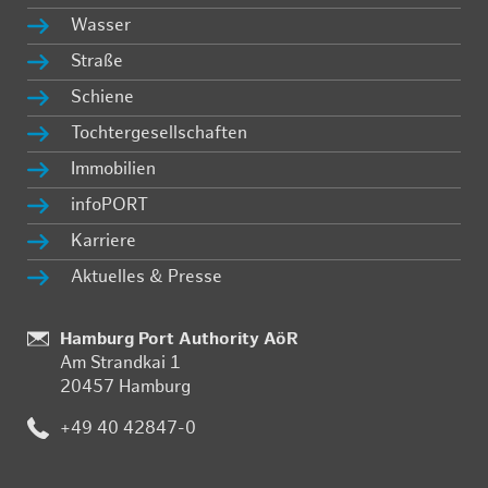
Was­ser
Stra­ße
Schie­ne
Toch­ter­ge­sell­schaf­ten
Im­mo­bi­li­en
in­fo­PORT
Kar­rie­re
Ak­tu­el­les & Pres­se
:
Hamburg Port Authority AöR
Am Strand­kai 1
20457 Ham­burg
:
+49 40 42847-0