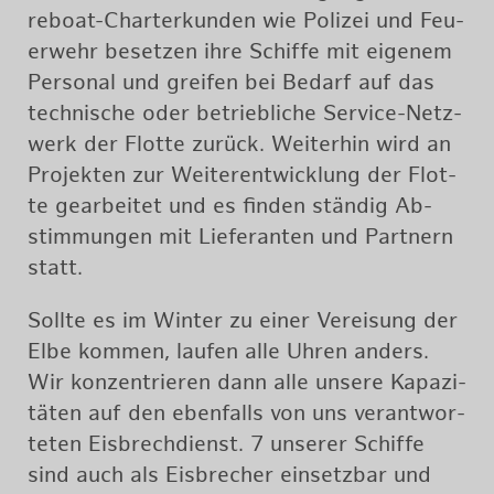
re­boat-Char­ter­kun­den wie Po­li­zei und Feu­
er­wehr be­set­zen ihre Schif­fe mit ei­ge­nem
Per­so­nal und grei­fen bei Be­darf auf das
tech­ni­sche oder be­trieb­li­che Ser­vice-Netz­
werk der Flot­te zu­rück. Wei­ter­hin wird an
Pro­jek­ten zur Wei­ter­ent­wick­lung der Flot­
te ge­ar­bei­tet und es fin­den stän­dig Ab­
stim­mun­gen mit Lie­fe­ran­ten und Part­nern
statt.
Soll­te es im Win­ter zu einer Ver­ei­sung der
Elbe kom­men, lau­fen alle Uhren an­ders.
Wir kon­zen­trie­ren dann alle un­se­re Ka­pa­zi­
tä­ten auf den eben­falls von uns ver­ant­wor­
te­ten Eis­brech­dienst. 7 un­se­rer Schif­fe
sind auch als Eis­bre­cher ein­setz­bar und