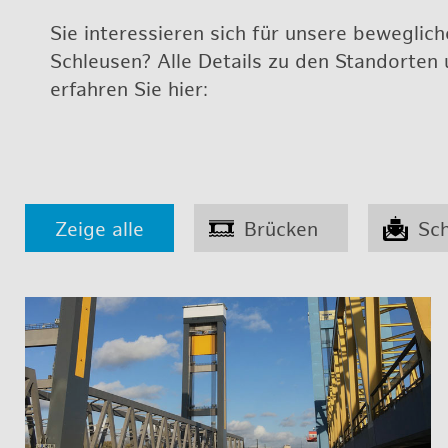
Sie in­ter­es­sie­ren sich für un­se­re be­weg­li
Schleu­sen? Alle De­tails zu den Stand­or­ten 
er­fah­ren Sie hier:
Zeige alle
Brücken
Sc