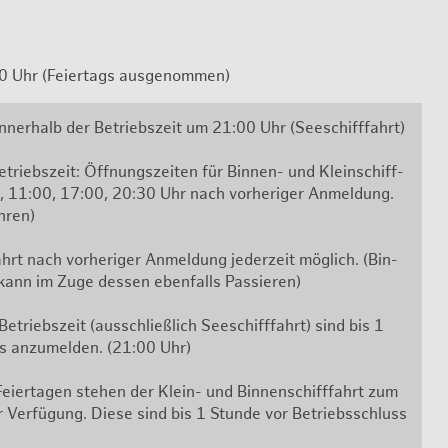
 Uhr (Fei­er­tags aus­ge­nom­men)
in­ner­halb der Be­triebs­zeit um 21:00 Uhr (See­schiff­fahrt)
triebs­zeit: Öff­nungs­zei­ten für Bin­nen- und Klein­schiff­
, 11:00, 17:00, 20:30 Uhr nach vor­he­ri­ger An­mel­dung.
h­ren)
hrt nach vor­he­ri­ger An­mel­dung je­der­zeit mög­lich. (Bin­
 kann im Zuge des­sen eben­falls Pas­sie­ren)
e­triebs­zeit (aus­schließ­lich See­schiff­fahrt) sind bis 1
ss an­zu­mel­den. (21:00 Uhr)
i­er­ta­gen ste­hen der Klein- und Bin­nen­schiff­fahrt zum
ur Ver­fü­gung. Diese sind bis 1 Stun­de vor Be­triebs­schluss