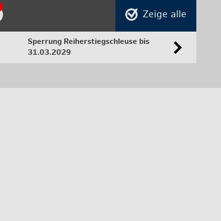
Zeige alle
Sper­rung Rei­her­stiegschleu­se bis
31.03.2029