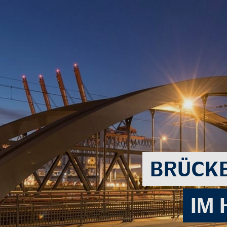
BRÜ­CK
IM 