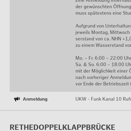
Eine An­mel­dung in­ner­halb
der ge­wünsch­ten Öff­nung e
muss spä­tes­tens eine Stun­
Auf­grund von Un­ter­hal­tu
je­weils Mon­tag, Mitt­woch
ser­stand von ca. NHN +1,0
zu einem Was­ser­stand von
Mo. – Fr. 6:00 – 22:00 Uhr 
Sa. & So. 6:00 – 18:00 Uh
mit der Mög­lich­keit einer
nach vor­he­ri­ger An­mel­d
vor Ende der Be­triebs­zeit
An­mel­dung
UKW - Funk Kanal 10 Ruf­n
RE­THE­DOP­PEL­KLAPP­BRÜ­CKE