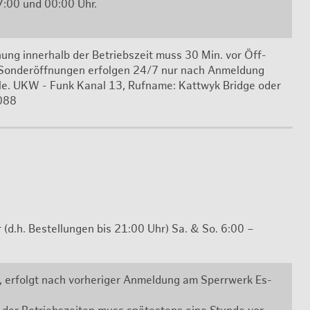
17:00 und 00:00 Uhr.
nung in­ner­halb der Be­triebs­zeit muss 30 Min. vor Öff­
 Son­der­öff­nun­gen er­fol­gen 24/7 nur nach An­mel­dung
a­le. UKW - Funk Kanal 13, Ruf­na­me:
Kat­twyk Bridge
oder
7088
(d.h. Be­stel­lun­gen bis 21:00 Uhr) Sa. & So. 6:00 –
, er­folgt nach vor­he­ri­ger An­mel­dung am Sperr­werk Es­