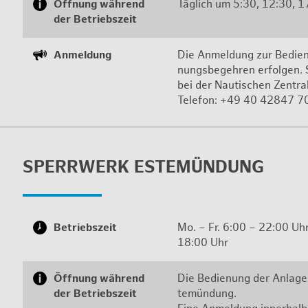
Öff­nung wäh­rend
Täg­lich um 5:30, 12:30, 
der Be­triebs­zeit
An­mel­dung
Die An­mel­dung zur Be­die­
nungs­be­geh­ren er­fol­gen.
bei der Nau­ti­schen Zen­tr
Te­le­fon: +49 40 42847 
SPERR­WERK ES­TE­MÜN­DUNG
Be­triebs­zeit
Mo. – Fr. 6:00 – 22:00 Uhr 
18:00 Uhr
Öff­nung wäh­rend
Die Be­die­nung der An­la­ge
der Be­triebs­zeit
te­mün­dung.