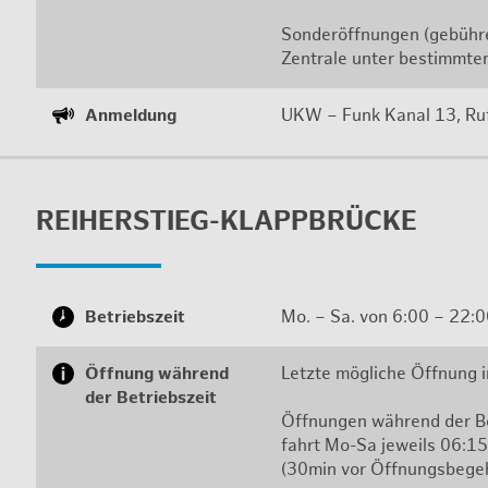
Son­der­öff­nun­gen (ge­büh­r
Zen­tra­le unter be­stimm­te
An­mel­dung
UKW – Funk Kanal 13, Ruf
REI­HER­STIEG-KLAPP­BRÜ­CKE
Be­triebs­zeit
Mo. – Sa. von 6:00 – 22:00
Öff­nung wäh­rend
Letz­te mög­li­che Öff­nung 
der Be­triebs­zeit
Öff­nun­gen wäh­rend der Be­
fahrt Mo-Sa je­weils 06:15
(30min vor Öff­nungs­be­ge