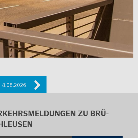
ER­KEHRS­MEL­DUN­GEN ZU BRÜ­
HLEU­SEN