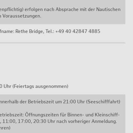
en­pflich­tig) er­fol­gen nach Ab­spra­che mit der Nau­ti­schen
n Vor­aus­set­zun­gen.
­na­me: Rethe
Bridge
, Tel.: +49 40 42847 4885
 Uhr (Fei­er­tags aus­ge­nom­men)
in­ner­halb der Be­triebs­zeit um 21:00 Uhr (See­schiff­fahrt)
triebs­zeit: Öff­nungs­zei­ten für Bin­nen- und Klein­schiff­
, 11:00, 17:00, 20:30 Uhr nach vor­he­ri­ger An­mel­dung.
h­ren)