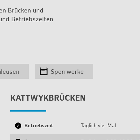
­chen Brü­cken und
und Be­triebs­zei­ten
hleusen
Sperrwerke
KATT­WYK­BRÜ­CKEN
Be­triebs­zeit
Täg­lich vier Mal