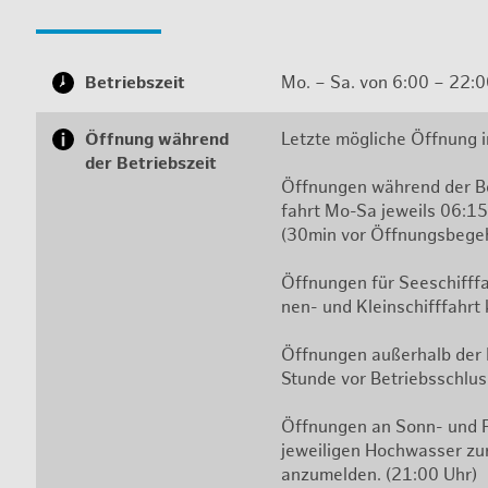
Be­triebs­zeit
Mo. – Sa. von 6:00 – 22:00
Öff­nung wäh­rend
Letz­te mög­li­che Öff­nung 
der Be­triebs­zeit
Öff­nun­gen wäh­rend der Be­
fahrt Mo-Sa je­weils 06:15
(30min vor Öff­nungs­be­ge
Öff­nun­gen für See­schiff­fa
nen- und Klein­schiff­fahrt
Öff­nun­gen au­ßer­halb der B
Stun­de vor Be­triebs­schlu
Öff­nun­gen an Sonn- und Fe
je­wei­li­gen Hoch­was­ser z
an­zu­mel­den. (21:00 Uhr)