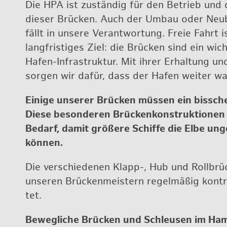
Die HPA ist zu­stän­dig für den Be­trieb und 
die­ser Brü­cken. Auch der Umbau oder Neu­
fällt in un­se­re Ver­ant­wor­tung. Freie Fahrt
lang­fris­ti­ges Ziel: die Brü­cken sind ein wich­
Hafen-In­fra­struk­tur. Mit ihrer Er­hal­tung un
sor­gen wir dafür, dass der Hafen wei­ter w
Ei­ni­ge un­se­rer Brü­cken müs­sen ein biss­ch
Diese be­son­de­ren Brü­cken­kon­struk­tio­ne
Be­darf, damit grö­ße­re Schif­fe die Elbe un­ge
kön­nen.
Die ver­schie­de­nen Klapp-, Hub und Roll­brü
un­se­ren Brü­cken­meis­tern re­gel­mä­ßig kon­t
tet.
Be­weg­li­che Brü­cken und Schleu­sen im Ha