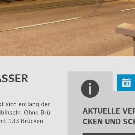
S­SER
t sich ent­lang der
AK­TU­EL­LE V
lb­in­seln. Ohne Brü­
amt 133 Brü­cken
CKEN UND SC