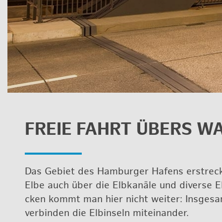
FREIE FAHRT ÜBERS WA
Das Ge­biet des Ham­bur­ger Ha­fens er­streck
Elbe auch über die Elb­ka­nä­le und di­ver­se E
cken kommt man hier nicht wei­ter: Ins­ge­s
ver­bin­den die Elb­in­seln mit­ein­an­der.