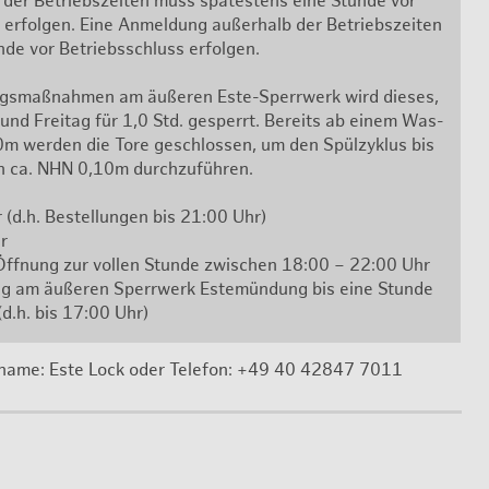
 der Be­triebs­zei­ten muss spä­tes­tens eine Stun­de vor
r­fol­gen. Eine An­mel­dung au­ßer­halb der Be­triebs­zei­ten
de vor Be­triebs­schluss er­fol­gen.
ngs­maß­nah­men am äu­ße­ren Este-Sperr­werk wird die­ses,
 und Frei­tag für 1,0 Std. ge­sperrt. Be­reits ab einem Was­
m wer­den die Tore ge­schlos­sen, um den Spül­zy­klus bis
 ca. NHN 0,10m durch­zu­füh­ren.
(d.h. Be­stel­lun­gen bis 21:00 Uhr)
r
 Öff­nung zur vol­len Stun­de zwi­schen 18:00 – 22:00 Uhr
ung am äu­ße­ren Sperr­werk Es­te­mün­dung bis eine Stun­de
 (d.h. bis 17:00 Uhr)
a­me: Este Lock oder Te­le­fon: +49 40 42847 7011