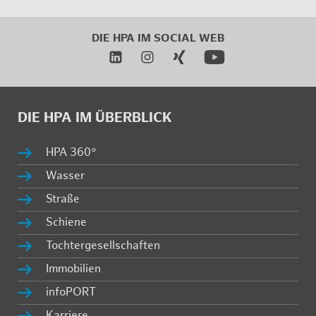
DIE HPA IM
SO­CIAL WEB
DIE HPA IM ÜBER­BLICK
HPA 360°
Was­ser
Stra­ße
Schie­ne
Toch­ter­ge­sell­schaf­ten
Im­mo­bi­li­en
in­fo­PORT
Kar­rie­re