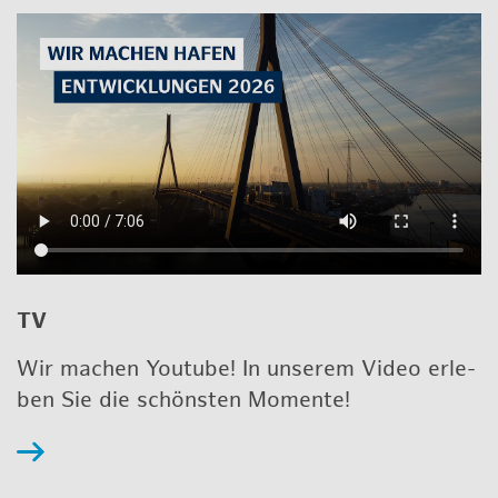
TV
Wir ma­chen Youtube! In un­se­rem Video er­le­
ben Sie die schöns­ten Mo­men­te!