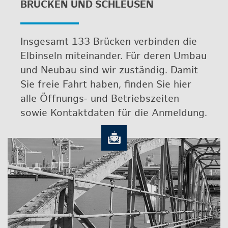
BRÜ­CKEN UND SCHLEU­SEN
Ins­ge­samt 133 Brü­cken ver­bin­den die
Elb­in­seln mit­ein­an­der. Für deren Umbau
und Neu­bau sind wir zu­stän­dig. Damit
Sie freie Fahrt haben, fin­den Sie hier
alle Öff­nungs- und Be­triebs­zei­ten
sowie Kon­takt­da­ten für die An­mel­dung.