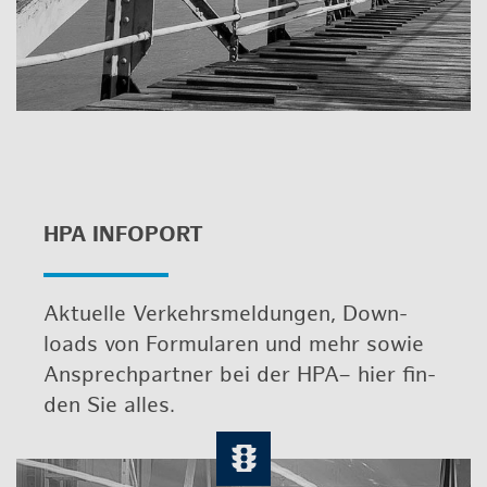
HPA IN­FO­PORT
Ak­tu­el­le Ver­kehrs­mel­dun­gen, Down­
loads von For­mu­la­ren und mehr sowie
An­sprech­part­ner bei der HPA– hier fin­
den Sie alles.