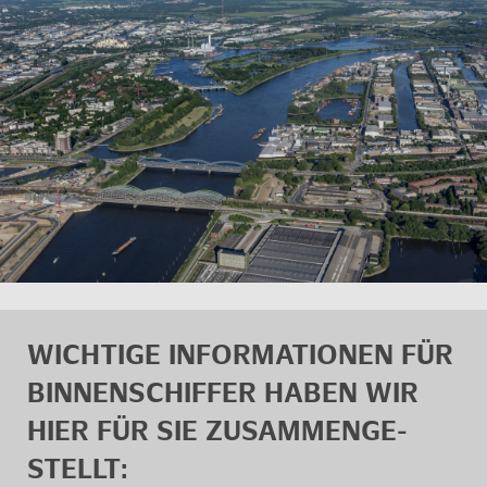
WICH­TI­GE IN­FOR­MA­TIO­NEN FÜR
BIN­NEN­SCHIF­FER HABEN WIR
HIER FÜR SIE ZU­SAM­MEN­GE­
STELLT: