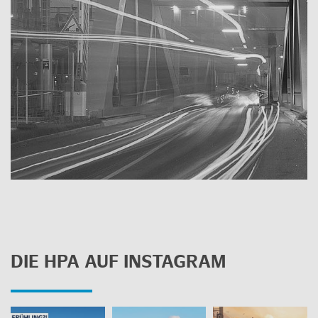
DIE HPA AUF INS­TA­GRAM