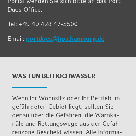
Por­tal wen­den Sie sich bitte an das Port
Dues Of­fice.
Tel: +49 40 428 47-5500
Email:
port­du­es@​hpa.​hamburg.​de
WAS TUN BEI HOCH­WAS­SER
Wenn Ihr Wohn­sitz oder Ihr Be­trieb im
ge­fähr­de­ten Ge­biet liegt, soll­ten Sie
genau über die Ge­fah­ren, die Warn­ka­
nä­le und Ret­tungs­we­ge aus der Ge­fah­
ren­zo­ne Be­scheid wis­sen. Alle In­for­ma­