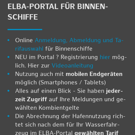
ELBA-POR­TAL FÜR BIN­NEN­
SCHIF­FE
On­line
An­mel­dung, Ab­mel­dung und Ta­
rif­aus­wahl
für Bin­nen­schif­fe
NEU im Por­tal ? Re­gis­trie­rung
hier
mög­
lich. Hier zur
Vi­deo­an­lei­tung
Nut­zung auch mit
mo­bi­len End­ge­rä­ten
mög­lich (Smart­pho­nes / Ta­blets)
Alles auf einen Blick - Sie haben
je­der­
zeit Zu­griff
auf Ihre Mel­dun­gen und ge­
wähl­ten Kom­bi­ent­gel­te
Die Ab­rech­nung der Ha­fen­nut­zung rich­
tet sich nach dem für Ihr Was­ser­fahr­
zeug im ELBA-Por­tal
ge­wähl­ten Tarif