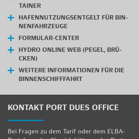
TAI­NER
HA­FEN­NUT­ZUNGS­ENT­GELT FÜR BIN­
NEN­FAHR­ZEU­GE
FOR­MU­LAR-CEN­TER
HYDRO ON­LINE WEB (PEGEL, BRÜ­
CKEN)
WEI­TE­RE IN­FOR­MA­TIO­NEN FÜR DIE
BIN­NEN­SCHIFF­FAHRT
KON­TAKT PORT DUES OF­FICE
Bei Fra­gen zu dem Tarif oder dem ELBA-