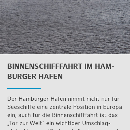
BIN­NEN­SCHIFF­FAHRT IM HAM­
BUR­GER HAFEN
Der Ham­bur­ger Hafen nimmt nicht nur für
See­schif­fe eine zen­tra­le Po­si­ti­on in Eu­ro­pa
ein, auch für die Bin­nen­schiff­fahrt ist das
„Tor zur Welt“ ein wich­ti­ger Um­schlag­