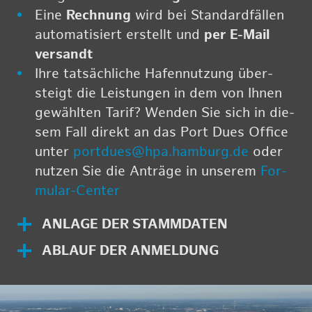
Eine
Rech­nung
wird bei Stan­dard­fäl­len
au­to­ma­ti­siert er­stellt und
per E-Mail
ver­sandt
Ihre tat­säch­li­che Ha­fen­nut­zung über­
steigt die Leis­tun­gen in dem von Ihnen
ge­wähl­ten Tarif? Wen­den Sie sich in die­
sem Fall di­rekt an das Port Dues Of­fice
unter
port­du­es@​hpa.​hamburg.​de
oder
nut­zen Sie die An­trä­ge in un­se­rem
For­
mu­lar-Cen­ter
AN­LA­GE DER STAMM­DA­TEN
AB­LAUF DER AN­MEL­DUNG