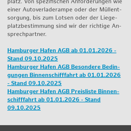
platz. Von spe­zi­fi­schen An­for­de­run­gen wie
einer Au­to­ver­la­de­ram­pe oder der Müll­ent­
sor­gung, bis zum Lot­sen oder der Lie­ge­
platz­be­stim­mung sind wir der rich­ti­ge An­
sprech­part­ner.
Ham­bur­ger Hafen AGB ab 01.01.2026 -
Stand 09.10.2025
Ham­bur­ger Hafen AGB Be­son­de­re Be­din­
gun­gen Bin­nen­schiff­fahrt ab 01.01.2026
- Stand 09.10.2025
Ham­bur­ger Hafen AGB Preis­lis­te Bin­nen­
schiff­fahrt ab 01.01.2026 - Stand
09.10.2025