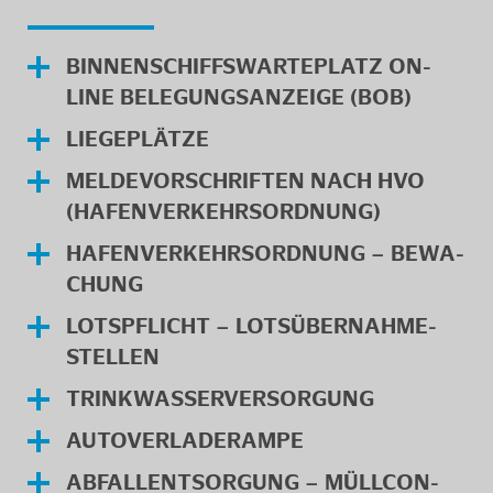
BIN­NEN­SCHIFFS­WAR­TE­PLATZ ON­
LINE BE­LE­GUNGS­AN­ZEI­GE (BOB)
LIE­GE­PLÄT­ZE
MEL­DE­VOR­SCHRIF­TEN NACH HVO
(HA­FEN­VER­KEHRS­ORD­NUNG)
HA­FEN­VER­KEHRS­ORD­NUNG – BE­WA­
CHUNG
LOTS­PFLICHT – LOTS­ÜBER­NAH­ME­
STEL­LEN
TRINK­WAS­SER­VER­SOR­GUNG
AU­TO­VER­LA­DE­RAM­PE
AB­FALL­ENT­SOR­GUNG – MÜLL­CON­