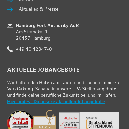
Ak­tu­el­les & Pres­se
Stand­
Hamburg Port Authority AöR
Am Strand­kai 1
ort:
20457 Ham­burg
Te­
+49 40 42847-0
le­
fon:
AK­TU­EL­LE JOB­AN­GE­BO­TE
Wir hal­ten den Ha­fen am Lau­fen und su­chen im­mer­zu
Ver­stär­kung. Schau­e in un­se­re HPA Stel­len­an­ge­bo­te
und fin­de deine be­ruf­li­che Zu­kunft bei uns im Ha­fen.
Hier fin­dest Du un­se­re ak­tu­el­len Job­an­ge­bo­te