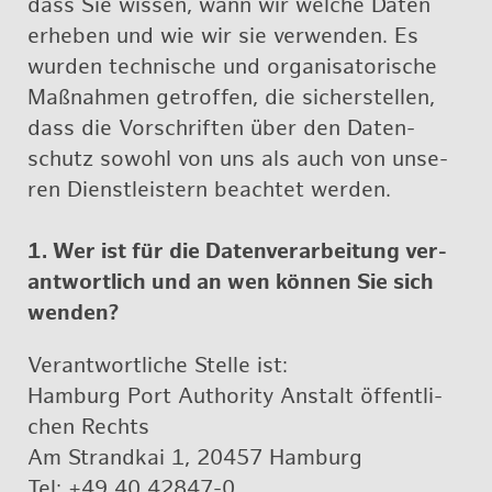
dass Sie wis­sen, wann wir wel­che Daten
er­he­ben und wie wir sie ver­wen­den. Es
wur­den tech­ni­sche und or­ga­ni­sa­to­ri­sche
Maß­nah­men ge­trof­fen, die si­cher­stel­len,
dass die Vor­schrif­ten über den Da­ten­
schutz so­wohl von uns als auch von un­se­
ren Dienst­leis­tern be­ach­tet wer­den.
1. Wer ist für die Da­ten­ver­ar­bei­tung ver­
ant­wort­lich und an wen kön­nen Sie sich
wen­den?
Ver­ant­wort­li­che Stel­le ist:
Ham­burg Port Aut­ho­ri­ty An­stalt öf­fent­li­
chen Rechts
Am Strand­kai 1, 20457 Ham­burg
Tel: +49 40 42847-0