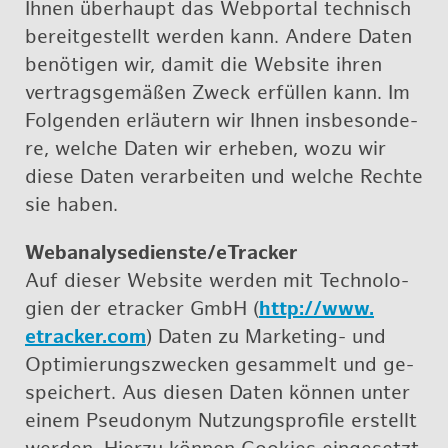
Ihnen über­haupt das Web­por­tal tech­nisch
be­reit­ge­stellt wer­den kann. An­de­re Daten
be­nö­ti­gen wir, damit die Web­site ihren
ver­trags­ge­mä­ßen Zweck er­fül­len kann. Im
Fol­gen­den er­läu­tern wir Ihnen ins­be­son­de­
re, wel­che Daten wir er­he­ben, wozu wir
diese Daten ver­ar­bei­ten und wel­che Rech­te
sie haben.
Webana­ly­se­diens­te/eTra­cker
Auf die­ser Web­site wer­den mit Tech­no­lo­
gi­en der etra­cker GmbH (
http://​www.​
etracker.​com
) Da­ten zu Mar­ke­ting- und
Op­ti­mie­rungs­zwe­cken ge­sam­melt und ge­
spei­chert. Aus die­sen Da­ten kön­nen un­ter
ei­nem Pseud­onym Nut­zungs­pro­fi­le er­stellt