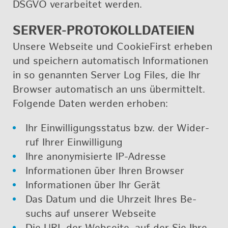
DSGVO ver­ar­bei­tet wer­den.
SER­VER-PRO­TO­KOLL­DA­TEI­EN
Un­se­re Web­sei­te und Coo­kie­First er­he­ben
und spei­chern au­to­ma­tisch In­for­ma­tio­nen
in so ge­nann­ten Ser­ver Log Files, die Ihr
Brow­ser au­to­ma­tisch an uns über­mit­telt.
Fol­gen­de Daten wer­den er­ho­ben:
Ihr Ein­wil­li­gungs­sta­tus bzw. der Wi­der­
ruf Ihrer Ein­wil­li­gung
Ihre an­ony­mi­sier­te IP-Adres­se
In­for­ma­tio­nen über Ihren Brow­ser
In­for­ma­tio­nen über Ihr Gerät
Das Datum und die Uhr­zeit Ihres Be­
suchs auf un­se­rer Web­sei­te