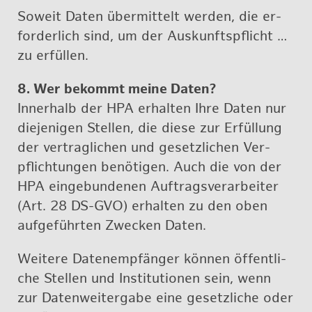
So­weit Daten über­mit­telt wer­den, die er­
for­der­lich sind, um der Aus­kunfts­pflicht …
zu er­fül­len.
8. Wer be­kommt meine Daten?
In­ner­halb der HPA er­hal­ten Ihre Daten nur
die­je­ni­gen Stel­len, die diese zur Er­fül­lung
der ver­trag­li­chen und ge­setz­li­chen Ver­
pflich­tun­gen be­nö­ti­gen. Auch die von der
HPA ein­ge­bun­de­nen Auf­trags­ver­ar­bei­ter
(Art. 28 DS-GVO) er­hal­ten zu den oben
auf­ge­führ­ten Zwe­cken Daten.
Wei­te­re Da­ten­emp­fän­ger kön­nen öf­fent­li­
che Stel­len und In­sti­tu­tio­nen sein, wenn
zur Da­ten­wei­ter­ga­be eine ge­setz­li­che oder