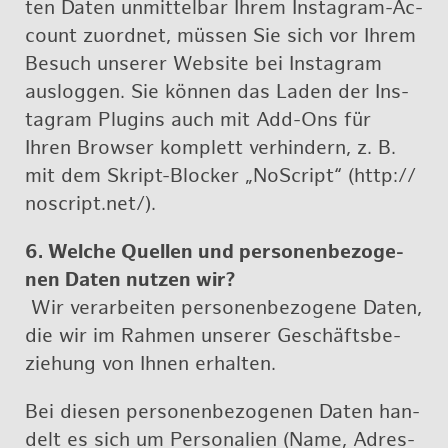
ten Daten un­mit­tel­bar Ihrem Ins­ta­gram-Ac­
count zu­ord­net, müs­sen Sie sich vor Ihrem
Be­such un­se­rer Web­site bei Ins­ta­gram
aus­log­gen. Sie kön­nen das Laden der Ins­
ta­gram Plug­ins auch mit Add-Ons für
Ihren Brow­ser kom­plett ver­hin­dern, z. B.
mit dem Skript-Blo­cker „No­Script“ (http://​
noscript.​net/).
6. Wel­che Quel­len und per­so­nen­be­zo­ge­
nen Daten nut­zen wir?
Wir ver­ar­bei­ten per­so­nen­be­zo­ge­ne Daten,
die wir im Rah­men un­se­rer Ge­schäfts­be­
zie­hung von Ihnen er­hal­ten.
Bei die­sen per­so­nen­be­zo­ge­nen Daten han­
delt es sich um Per­so­na­li­en (Name, Adres­