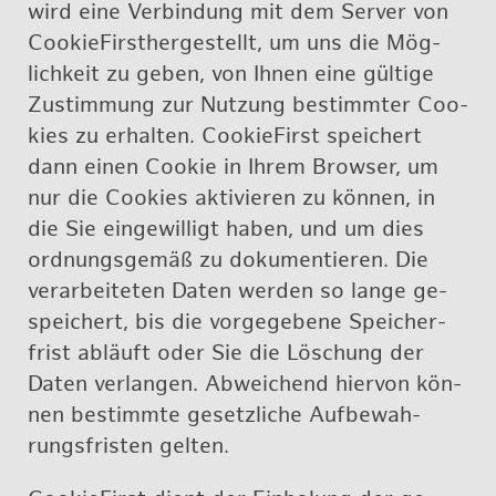
wird eine Ver­bin­dung mit dem Ser­ver von
Coo­kie­First­her­ge­stellt, um uns die Mög­
lich­keit zu geben, von Ihnen eine gül­ti­ge
Zu­stim­mung zur Nut­zung be­stimm­ter Coo­
kies zu er­hal­ten. Coo­kie­First spei­chert
dann einen Coo­kie in Ihrem Brow­ser, um
nur die Coo­kies ak­ti­vie­ren zu kön­nen, in
die Sie ein­ge­wil­ligt haben, und um dies
ord­nungs­ge­mäß zu do­ku­men­tie­ren. Die
ver­ar­bei­te­ten Daten wer­den so lange ge­
spei­chert, bis die vor­ge­ge­be­ne Spei­cher­
frist ab­läuft oder Sie die Lö­schung der
Daten ver­lan­gen. Ab­wei­chend hier­von kön­
nen be­stimm­te ge­setz­li­che Auf­be­wah­
rungs­fris­ten gel­ten.