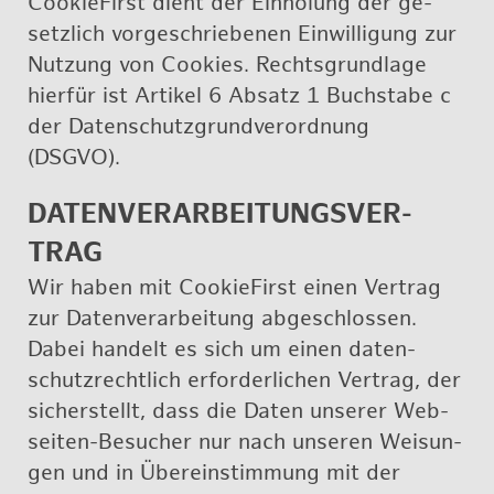
Coo­kie­First dient der Ein­ho­lung der ge­
setz­lich vor­ge­schrie­be­nen Ein­wil­li­gung zur
Nut­zung von Coo­kies. Rechts­grund­la­ge
hier­für ist Ar­ti­kel 6 Ab­satz 1 Buch­sta­be c
der Da­ten­schutz­grund­ver­ord­nung
(DSGVO).
DA­TEN­VER­AR­BEI­TUNGS­VER­
TRAG
Wir haben mit Coo­kie­First einen Ver­trag
zur Da­ten­ver­ar­bei­tung ab­ge­schlos­sen.
Dabei han­delt es sich um einen da­ten­
schutz­recht­lich er­for­der­li­chen Ver­trag, der
si­cher­stellt, dass die Daten un­se­rer Web­
sei­ten-Be­su­cher nur nach un­se­ren Wei­sun­
gen und in Über­ein­stim­mung mit der