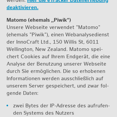
wer­den:
Hier die eTra­cker Da­ten­er­he­bung
de­ak­ti­vie­ren.
Ma­to­mo (ehe­mals ,,Piwik“)
Un­se­re Web­sei­te ver­wen­det "Ma­to­mo"
(ehe­mals "Piwik"), einen Webana­ly­se­dienst
der In­no­Craft Ltd., 150 Wil­lis St, 6011
Wel­ling­ton, New Ze­a­land. Ma­to­mo spei­
chert Coo­kies auf Ihrem End­ge­rät, die eine
Ana­ly­se der Be­nut­zung un­se­rer Web­sei­te
durch Sie er­mög­li­chen. Die so er­ho­be­nen
In­for­ma­tio­nen wer­den aus­schließ­lich auf
un­se­rem Ser­ver ge­spei­chert, und zwar fol­
gen­de Daten:
zwei Bytes der IP-Adres­se des auf­ru­fen­
den Sys­tems des Nut­zers