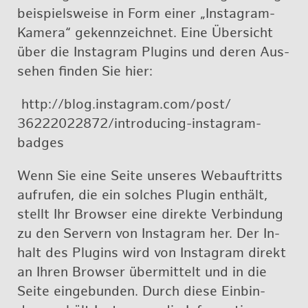
bei­spiels­wei­se in Form einer „Ins­ta­gram-
Ka­me­ra“ ge­kenn­zeich­net. Eine Über­sicht
über die Ins­ta­gram Plug­ins und deren Aus­
se­hen fin­den Sie hier:
http://​blog.​instagram.​com/​post/​
36222022872/​introducing-​instagram-​
badges
Wenn Sie eine Seite un­se­res Webauf­tritts
auf­ru­fen, die ein sol­ches Plu­gin ent­hält,
stellt Ihr Brow­ser eine di­rek­te Ver­bin­dung
zu den Ser­vern von Ins­ta­gram her. Der In­
halt des Plug­ins wird von Ins­ta­gram di­rekt
an Ihren Brow­ser über­mit­telt und in die
Seite ein­ge­bun­den. Durch diese Ein­bin­