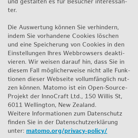
und ge­stal­ten es für Be­su­cher in­ter­es­san­
ter.
Die Aus­wer­tung kön­nen Sie ver­hin­dern,
indem Sie vor­han­de­ne Coo­kies lö­schen
und eine Spei­che­rung von Coo­kies in den
Ein­stel­lun­gen Ihres Web­brow­sers de­ak­ti­
vie­ren. Wir wei­sen dar­auf hin, dass Sie in
die­sem Fall mög­li­cher­wei­se nicht alle Funk­
tio­nen die­ser Web­sei­te voll­um­fäng­lich nut­
zen kön­nen. Ma­to­mo ist ein Open-Sour­ce-
Pro­jekt der In­no­Craft Ltd., 150 Wil­lis St,
6011 Wel­ling­ton, New Ze­a­land.
Wei­te­re In­for­ma­tio­nen zum Da­ten­schutz
fin­den Sie in der Da­ten­schutz­er­klä­rung
unter:
ma­to­mo.org/pri­va­cy-po­li­cy/