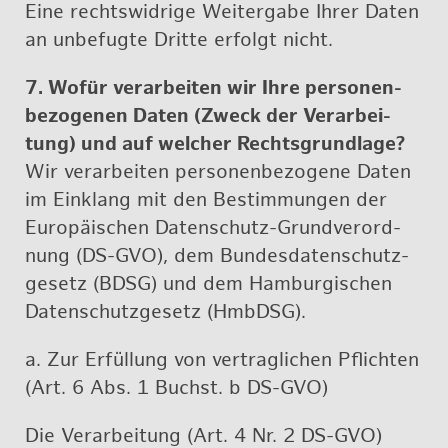
Eine rechts­wid­ri­ge Wei­ter­ga­be Ih­rer Da­ten
an un­be­fug­te Drit­te er­folgt nicht.
7. Wofür ver­ar­bei­ten wir Ihre per­so­nen­
be­zo­ge­nen Daten (Zweck der Ver­ar­bei­
tung) und auf wel­cher Rechts­grund­la­ge?
Wir ver­ar­bei­ten per­so­nen­be­zo­ge­ne Daten
im Ein­klang mit den Be­stim­mun­gen der
Eu­ro­päi­schen Da­ten­schutz-Grund­ver­ord­
nung (DS-GVO), dem Bun­des­da­ten­schutz­
ge­setz (BDSG) und dem Ham­bur­gi­schen
Da­ten­schutz­ge­setz (Hmb­DSG).
a. Zur Er­fül­lung von ver­trag­li­chen Pflich­ten
(Art. 6 Abs. 1 Buchst. b DS-GVO)
Die Ver­ar­bei­tung (Art. 4 Nr. 2 DS-GVO)