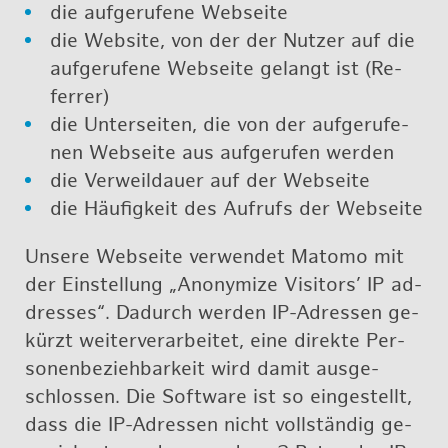
die auf­ge­ru­fe­ne Web­sei­te
die Web­site, von der der Nut­zer auf die
auf­ge­ru­fe­ne Web­sei­te ge­langt ist (Re­
fer­rer)
die Un­ter­sei­ten, die von der auf­ge­ru­fe­
nen Web­sei­te aus auf­ge­ru­fen wer­den
die Ver­weil­dau­er auf der Web­sei­te
die Häu­fig­keit des Auf­rufs der Web­sei­te
Un­se­re Web­sei­te ver­wen­det Ma­to­mo mit
der Ein­stel­lung „An­ony­mi­ze Vi­si­tors’ IP ad­
dres­ses“. Da­durch wer­den IP-Adres­sen ge­
kürzt wei­ter­ver­ar­bei­tet, eine di­rek­te Per­
so­nen­be­zieh­bar­keit wird damit aus­ge­
schlos­sen. Die Soft­ware ist so ein­ge­stellt,
dass die IP-Adres­sen nicht voll­stän­dig ge­