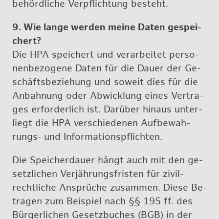
be­hörd­li­che Ver­pflich­tung be­steht.
9. Wie lange wer­den meine Daten ge­spei­
chert?
Die HPA spei­chert und ver­ar­bei­tet per­so­
nen­be­zo­ge­ne Daten für die Dauer der Ge­
schäfts­be­zie­hung und so­weit dies für die
An­bah­nung oder Ab­wick­lung eines Ver­tra­
ges er­for­der­lich ist. Dar­über hin­aus un­ter­
liegt die HPA ver­schie­de­nen Auf­be­wah­
rungs- und In­for­ma­ti­ons­pflich­ten.
Die Spei­cher­dau­er hängt auch mit den ge­
setz­li­chen Ver­jäh­rungs­fris­ten für zi­vil­
recht­li­che An­sprü­che zu­sam­men. Diese Be­
tra­gen zum Bei­spiel nach §§ 195 ff. des
Bür­ger­li­chen Ge­setz­bu­ches (BGB) in der