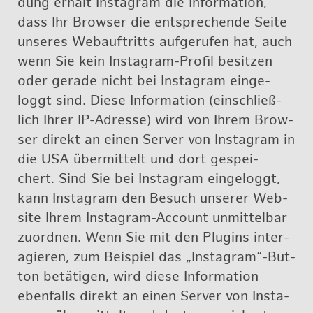
dung er­hält Ins­ta­gram die In­for­ma­ti­on,
dass Ihr Brow­ser die ent­spre­chen­de Seite
un­se­res Webauf­tritts auf­ge­ru­fen hat, auch
wenn Sie kein Ins­ta­gram-Pro­fil be­sit­zen
oder ge­ra­de nicht bei Ins­ta­gram ein­ge­
loggt sind. Diese In­for­ma­ti­on (ein­schließ­
lich Ihrer IP-Adres­se) wird von Ihrem Brow­
ser di­rekt an einen Ser­ver von Ins­ta­gram in
die USA über­mit­telt und dort ge­spei­
chert. Sind Sie bei Ins­ta­gram ein­ge­loggt,
kann Ins­ta­gram den Be­such un­se­rer Web­
site Ihrem Ins­ta­gram-Ac­count un­mit­tel­bar
zu­ord­nen. Wenn Sie mit den Plug­ins in­ter­
agie­ren, zum Bei­spiel das „Ins­ta­gram“-But­
ton be­tä­ti­gen, wird diese In­for­ma­ti­on
eben­falls di­rekt an einen Ser­ver von Ins­ta­