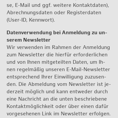
se, E-Mail und ggf. wei­te­re Kon­takt­da­ten),
Ab­rech­nungs­da­ten oder Re­gis­ter­da­ten
(User-ID, Kenn­wort).
Da­ten­ver­wen­dung bei An­mel­dung zu un­
se­rem News­let­ter
Wir ver­wen­den im Rah­men der An­mel­dung
zum News­let­ter die hier­für er­for­der­li­chen
und von Ih­nen mit­ge­teil­ten Da­ten, um Ih­
nen re­gel­mä­ßig un­se­ren E-Mail-News­let­ter
ent­spre­chend Ih­rer Ein­wil­li­gung zu­zu­sen­
den. Die Ab­mel­dung vom News­let­ter ist je­
der­zeit mög­lich und kann ent­we­der durch
eine Nach­richt an die un­ten be­schrie­be­ne
Kon­takt­mög­lich­keit oder über ei­nen da­für
vor­ge­se­he­nen Link im News­let­ter er­fol­gen.