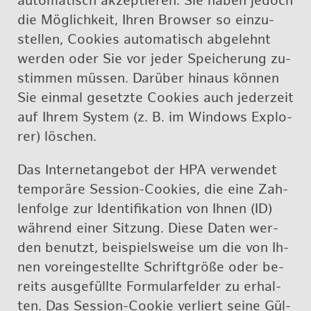
au­to­ma­tisch ak­zep­tie­ren. Sie haben je­doch
die Mög­lich­keit, Ihren Brow­ser so ein­zu­
stel­len, Coo­kies au­to­ma­tisch ab­ge­lehnt
wer­den oder Sie vor jeder Spei­che­rung zu­
stim­men müs­sen. Dar­über hin­aus kön­nen
Sie ein­mal ge­setz­te Coo­kies auch je­der­zeit
auf Ihrem Sys­tem (z. B. im Win­dows Ex­plo­
rer) lö­schen.
Das In­ter­net­an­ge­bot der HPA ver­wen­det
tem­po­rä­re Ses­si­on-Coo­kies, die eine Zah­
len­fol­ge zur Iden­ti­fi­ka­ti­on von Ih­nen (ID)
wäh­rend ei­ner Sit­zung. Die­se Da­ten wer­
den be­nutzt, bei­spiels­wei­se um die von Ih­
nen vor­ein­ge­stell­te Schrift­grö­ße oder be­
reits aus­ge­füll­te For­mu­lar­fel­der zu er­hal­
ten. Das Ses­si­on-Coo­kie ver­liert sei­ne Gül­