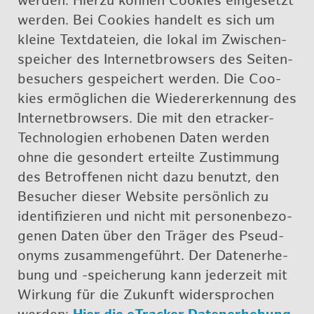
wer­den. Hier­zu kön­nen Coo­kies ein­ge­setzt
wer­den. Bei Coo­kies han­delt es sich um
klei­ne Text­da­tei­en, die lo­kal im Zwi­schen­
spei­cher des In­ter­net­brow­sers des Sei­ten­
be­su­chers ge­spei­chert wer­den. Die Coo­
kies er­mög­li­chen die Wie­der­er­ken­nung des
In­ter­net­brow­sers. Die mit den etra­cker-
Tech­no­lo­gi­en er­ho­be­nen Da­ten wer­den
ohne die ge­son­dert er­teil­te Zu­stim­mung
des Be­trof­fe­nen nicht dazu be­nutzt, den
Be­su­cher die­ser Web­site per­sön­lich zu
iden­ti­fi­zie­ren und nicht mit per­so­nen­be­zo­
ge­nen Da­ten über den Trä­ger des Pseud­
onyms zu­sam­men­ge­führt. Der Da­ten­er­he­
bung und -spei­che­rung kann je­der­zeit mit
Wir­kung für die Zu­kunft wi­der­spro­chen