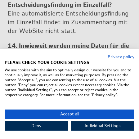
Ent­schei­dungs­fin­dung im Ein­zel­fall?
Eine au­to­ma­ti­sier­te Ent­schei­dungs­fin­dung
im Ein­zel­fall fin­det im Zu­sam­men­hang mit
der Web­Site nicht statt.
14. In­wie­weit wer­den meine Daten für die
Pro­fil­bil­dung (Scoring) ge­nutzt?
Privacy policy
Eine au­to­ma­ti­sier­te Be­wer­tung per­sön­li­
PLEASE CHECK YOUR COOKIE SETTINGS
We use cookies with the aim to optimally design our website for you and to
cher As­pek­te (Pro­filing) fin­det nicht statt.
continually improve it, as well as for marketing purposes. By pressing the
button "Accept all", you are consenting to the use of all cookies. Via the
button "Deny" you can reject all cookies except necessary cookies. Via the
15. An­pas­sung die­ser Da­ten­schutz­hin­wei­
button "Individual Settings", you can accept or reject cookies in the
se
respective category. For more information, see the "Privacy policy".
Bei der Wei­ter­ent­wick­lung des Web­Site
und der Im­ple­men­tie­rung neuer Tech­no­lo­
Accept all
gi­en kön­nen auch Än­de­run­gen die­ser Da­
Deny
Individual Settings
ten­schutz­er­klä­rung er­for­der­lich wer­den.