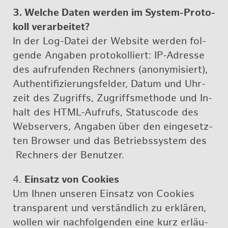
3. Wel­che Daten wer­den im Sys­tem-Pro­to­
koll ver­ar­bei­tet?
In der Log-Datei der Web­site wer­den fol­
gen­de An­ga­ben pro­to­kol­liert: IP-Adres­se
des auf­ru­fen­den Rech­ners (an­ony­mi­siert),
Au­then­ti­fi­zie­rungs­fel­der, Datum und Uhr­
zeit des Zu­griffs, Zu­griffs­me­tho­de und In­
halt des HTML-Auf­rufs, Sta­tus­code des
Web­ser­vers, An­ga­ben über den ein­ge­setz­
ten Brow­ser und das Be­triebs­sys­tem des
Rech­ners der Be­nut­zer.
4.
Ein­satz von Coo­kies
Um Ihnen un­se­ren Ein­satz von Coo­kies
trans­pa­rent und ver­ständ­lich zu er­klä­ren,
wol­len wir nach­fol­gen­den eine kurz er­läu­