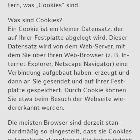
tern, was „Coo­kies“ sind.
Was sind Coo­kies?
Ein Coo­kie ist ein klei­ner Da­ten­satz, der
auf Ihrer Fest­plat­te ab­ge­legt wird. Die­ser
Da­ten­satz wird von dem Web-Ser­ver, mit
dem Sie über Ihren Web-Brow­ser (z. B. In­
ter­net Ex­plo­rer, Net­scape Na­vi­ga­tor) eine
Ver­bin­dung auf­ge­baut haben, er­zeugt und
dann an Sie ge­sen­det und auf Ihrer Fest­
plat­te ge­spei­chert. Durch Coo­kie kön­nen
Sie etwa beim Be­such der Web­sei­te wie­
der­er­kannt wer­den.
Die meis­ten Brow­ser sind der­zeit stan­
dard­mä­ßig so ein­ge­stellt, dass sie Coo­kies