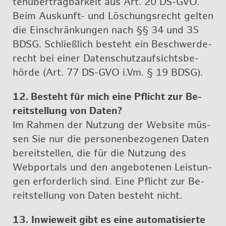
ten­über­trag­bar­keit aus Art. 20 DS-GVO.
Beim Aus­kunft- und Lö­schungs­recht gel­ten
die Ein­schrän­kun­gen nach §§ 34 und 35
BDSG. Schließ­lich be­steht ein Be­schwer­de­
recht bei einer Da­ten­schutz­auf­sichts­be­
hör­de (Art. 77 DS-GVO i.​Vm. § 19 BDSG).
12. Be­steht für mich eine Pflicht zur Be­
reit­stel­lung von Daten?
Im Rah­men der Nut­zung der Web­site müs­
sen Sie nur die per­so­nen­be­zo­ge­nen Daten
be­reit­stel­len, die für die Nut­zung des
Web­por­tals und den an­ge­bo­te­nen Leis­tun­
gen er­for­der­lich sind. Eine Pflicht zur Be­
reit­stel­lung von Daten be­steht nicht.
13.
In­wie­weit gibt es eine au­to­ma­ti­sier­te