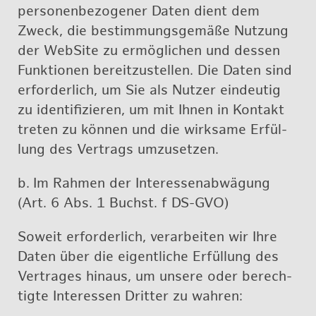
per­so­nen­be­zo­ge­ner Daten dient dem
Zweck, die be­stim­mungs­ge­mä­ße Nut­zung
der Web­Site zu er­mög­li­chen und des­sen
Funk­tio­nen be­reit­zu­stel­len. Die Daten sind
er­for­der­lich, um Sie als Nut­zer ein­deu­tig
zu iden­ti­fi­zie­ren, um mit Ihnen in Kon­takt
tre­ten zu kön­nen und die wirk­sa­me Er­fül­
lung des Ver­trags um­zu­set­zen.
b.
Im Rah­men der In­ter­es­sen­ab­wä­gung
(Art. 6 Abs. 1 Buchst. f DS-GVO)
So­weit er­for­der­lich, ver­ar­bei­ten wir Ihre
Daten über die ei­gent­li­che Er­fül­lung des
Ver­tra­ges hin­aus, um un­se­re oder be­rech­
tig­te In­ter­es­sen Drit­ter zu wah­ren: