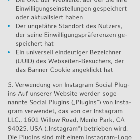
Die URL der Web­sei­te, auf der Sie Ihre
Ein­wil­li­gungs­ein­stel­lun­gen ge­spei­chert
oder ak­tua­li­siert haben
Der un­ge­fäh­re Stand­ort des Nut­zers,
der seine Ein­wil­li­gungs­prä­fe­ren­zen ge­
spei­chert hat
Ein uni­ver­sell ein­deu­ti­ger Be­zeich­ner
(UUID) des Web­sei­ten-Be­su­chers, der
das Ban­ner Coo­kie an­ge­klickt hat
5. Ver­wen­dung von Ins­ta­gram So­ci­al Plug­
ins Auf un­se­rer Web­site wer­den so­ge­
nann­te So­ci­al Plug­ins („Plug­ins“) von Ins­ta­
gram ver­wen­det, das von der Ins­ta­gram
LLC., 1601 Wil­low Road, Menlo Park, CA
94025, USA („Ins­ta­gram“) be­trie­ben wird.
Die Plug­ins sind mit einem Ins­ta­gram-Logo