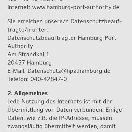
In­ter­net: www.​hamburg-​port-​authority.​de
Sie er­rei­chen un­se­re/n Da­ten­schutz­be­auf­
trag­te/n unter:
Da­ten­schutz­be­auf­trag­ter Ham­burg Port
Aut­ho­ri­ty
Am Strand­kai 1
20457 Ham­burg
E-Mail: Da­ten­schutz@​hpa.​hamburg.​de
Te­le­fon: 040-42847-0
2. All­ge­mei­nes
Jede Nut­zung des In­ter­nets ist mit der
Über­mitt­lung von Daten ver­bun­den. Ei­ni­ge
Daten, wie z.B. die IP-Adres­se, müs­sen
zwangs­läu­fig über­mit­telt wer­den, damit