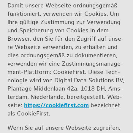
Damit un­se­re Web­sei­te ord­nungs­ge­mäß
funk­tio­niert, ver­wen­den wir Coo­kies. Um
Ihre gül­ti­ge Zu­stim­mung zur Ver­wen­dung
und Spei­che­rung von Coo­kies in dem
Brow­ser, den Sie für den Zu­griff auf un­se­
re Web­sei­te ver­wen­den, zu er­hal­ten und
dies ord­nungs­ge­mäß zu do­ku­men­tie­ren,
ver­wen­den wir eine Zu­stim­mungs­ma­nage­
ment-Platt­form: Coo­kie­First. Diese Tech­
no­lo­gie wird von Di­gi­tal Data So­lu­ti­ons BV,
Plan­ta­ge Mid­den­la­an 42a, 1018 DH, Ams­
ter­dam, Nie­der­lan­de, be­reit­ge­stellt. Web­
sei­te:
https://​cookiefirst.​com
be­zeich­net
als Coo­kie­First.
Wenn Sie auf un­se­re Web­sei­te zu­grei­fen,