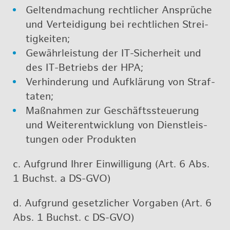
Gel­tend­ma­chung recht­li­cher An­sprü­che
und Ver­tei­di­gung bei recht­li­chen Strei­
tig­kei­ten;
Ge­währ­leis­tung der IT-Si­cher­heit und
des IT-Be­triebs der HPA;
Ver­hin­de­rung und Auf­klä­rung von Straf­
ta­ten;
Maß­nah­men zur Ge­schäfts­steue­rung
und Wei­ter­ent­wick­lung von Dienst­leis­
tun­gen oder Pro­duk­ten
c. Auf­grund Ihrer Ein­wil­li­gung (Art. 6 Abs.
1 Buchst. a DS-GVO)
d. Auf­grund ge­setz­li­cher Vor­ga­ben (Art. 6
Abs. 1 Buchst. c DS-GVO)