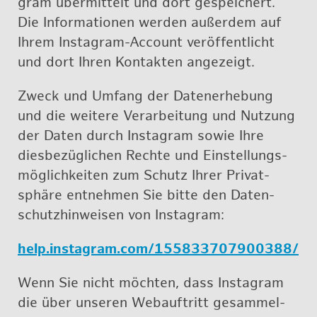
gram über­mit­telt und dort ge­spei­chert.
Die In­for­ma­tio­nen wer­den au­ßer­dem auf
Ihrem Ins­ta­gram-Ac­count ver­öf­fent­licht
und dort Ihren Kon­tak­ten an­ge­zeigt.
Zweck und Um­fang der Da­ten­er­he­bung
und die wei­te­re Ver­ar­bei­tung und Nut­zung
der Daten durch Ins­ta­gram sowie Ihre
dies­be­züg­li­chen Rech­te und Ein­stel­lungs­
mög­lich­kei­ten zum Schutz Ihrer Pri­vat­
sphä­re ent­neh­men Sie bitte den Da­ten­
schutz­hin­wei­sen von Ins­ta­gram:
help.​instagram.​com/​155​8337​0790​0388/
Wenn Sie nicht möch­ten, dass Ins­ta­gram
die über un­se­ren Webauf­tritt ge­sam­mel­