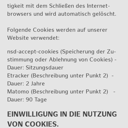
tig­keit mit dem Schlie­ßen des In­ter­net­
brow­sers und wird au­to­ma­tisch ge­löscht.
Fol­gen­de Coo­kies wer­den auf un­se­rer
Web­site ver­wen­det:
nsd-ac­cept-coo­kies (Spei­che­rung der Zu­
stim­mung oder Ab­leh­nung von Coo­kies) -
Dauer: Sit­zungs­dau­er
Etra­cker (Be­schrei­bung unter Punkt 2) -
Dauer: 2 Jahre
Ma­to­mo (Be­schrei­bung unter Punkt 2) -
Dauer: 90 Tage
EIN­WIL­LI­GUNG IN DIE NUT­ZUNG
VON COO­KIES.