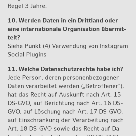
Regel 3 Jahre.
10. Wer­den Daten in ein Dritt­land oder
eine in­ter­na­tio­na­le Or­ga­ni­sa­ti­on über­mit­
telt?
Siehe Punkt (4) Ver­wen­dung von Ins­ta­gram
So­ci­al Plug­ins
11. Wel­che Da­ten­schutz­rech­te habe ich?
Jede Per­son, deren per­so­nen­be­zo­ge­nen
Daten ver­ar­bei­tet wer­den („Be­trof­fe­ner“),
hat das Recht auf Aus­kunft nach Art. 15
DS-GVO, auf Be­rich­tung nach Art. 16 DS-
GVO, auf Lö­schung nach Art. 17 DS-GVO,
auf Ein­schrän­kung der Ver­ar­bei­tung nach
Art. 18 DS-GVO sowie das Recht auf Da­