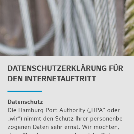
DA­TEN­SCHUTZ­ER­KLÄ­RUNG FÜR
DEN IN­TER­NET­AUF­TRITT
​Da­ten­schutz
Die Ham­burg Port Aut­ho­ri­ty („HPA“ oder
„wir“) nimmt den Schutz Ihrer per­so­nen­be­
zo­ge­nen Daten sehr ernst. Wir möch­ten,