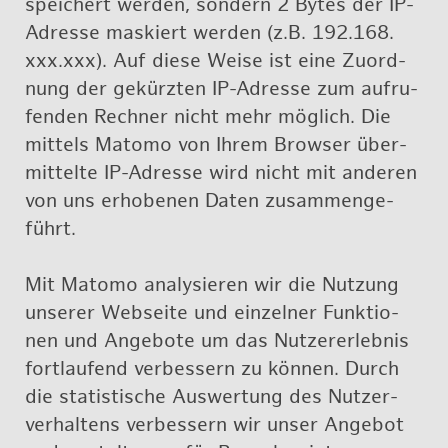
spei­chert wer­den, son­dern 2 Bytes der IP-
Adres­se mas­kiert wer­den (z.B. 192.168.​
xxx.​xxx). Auf diese Weise ist eine Zu­ord­
nung der ge­kürz­ten IP-Adres­se zum auf­ru­
fen­den Rech­ner nicht mehr mög­lich. Die
mit­tels Ma­to­mo von Ihrem Brow­ser über­
mit­tel­te IP-Adres­se wird nicht mit an­de­ren
von uns er­ho­be­nen Daten zu­sam­men­ge­
führt.
Mit Ma­to­mo ana­ly­sie­ren wir die Nut­zung
un­se­rer Web­sei­te und ein­zel­ner Funk­tio­
nen und An­ge­bo­te um das Nut­zer­er­leb­nis
fort­lau­fend ver­bes­sern zu kön­nen. Durch
die sta­tis­ti­sche Aus­wer­tung des Nut­zer­
ver­hal­tens ver­bes­sern wir unser An­ge­bot