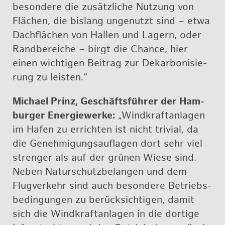
be­son­de­re die zu­sätz­li­che Nut­zung von
Flä­chen, die bis­lang un­ge­nutzt sind – etwa
Dach­flä­chen von Hal­len und La­gern, oder
Rand­be­rei­che – birgt die Chan­ce, hier
einen wich­ti­gen Bei­trag zur Dekar­bo­ni­sie­
rung zu leis­ten.“
Mi­cha­el Prinz, Ge­schäfts­füh­rer der Ham­
bur­ger En­er­gie­wer­ke:
„Wind­kraft­an­la­gen
im Hafen zu er­rich­ten ist nicht tri­vi­al, da
die Ge­neh­mi­gungs­auf­la­gen dort sehr viel
stren­ger als auf der grü­nen Wiese sind.
Neben Na­tur­schutz­be­lan­gen und dem
Flug­ver­kehr sind auch be­son­de­re Be­triebs­
be­din­gun­gen zu be­rück­sich­ti­gen, damit
sich die Wind­kraft­an­la­gen in die dor­ti­ge