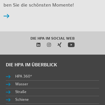
ben Sie die schöns­ten Mo­men­te!
DIE HPA IM SO­CI­AL WEB
DIE HPA IM ÜBER­BLICK
HPA 360°
Was­ser
Stra­ße
Schie­ne