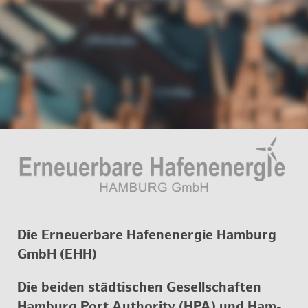
Die Er­neu­er­ba­re Ha­fe­n­ener­gie Ham­burg
GmbH (EHH)
Die bei­den städ­ti­schen Ge­sell­schaf­ten
Ham­burg Port Aut­ho­ri­ty (HPA) und Ham­