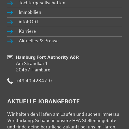
Toch­ter­ge­sell­schaf­ten
Im­mo­bi­li­en
in­fo­PORT
Kar­rie­re
Ak­tu­el­les & Pres­se
:
Hamburg Port Authority AöR
Am Strand­kai 1
20457 Ham­burg
:
+49 40 42847-0
AK­TU­EL­LE JOB­AN­GE­BO­TE
Wir hal­ten den Ha­fen am Lau­fen und su­chen im­mer­zu
Ver­stär­kung. Schau­e in un­se­re HPA Stel­len­an­ge­bo­te
und fin­de deine be­ruf­li­che Zu­kunft bei uns im Ha­fen.