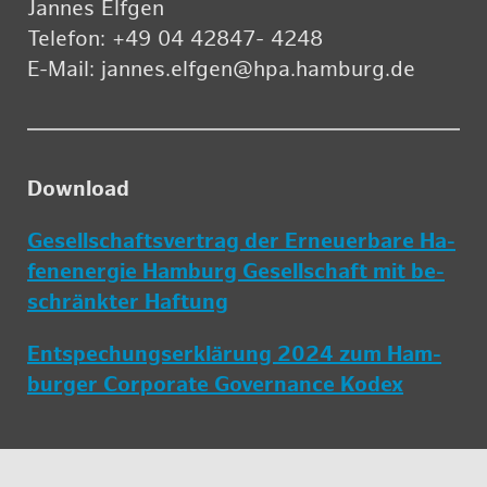
Jan­nes Elf­gen
Te­le­fon: +49 04 42847- 4248
E-Mail: jan­nes.​elfgen@​hpa.​hamburg.​de
Down­load
Ge­sell­schafts­ver­trag der Er­neu­er­ba­re Ha­
fe­n­ener­gie Ham­burg Ge­sell­schaft mit be­
schränk­ter Haf­tung
Ent­spe­ch­ungs­er­klä­rung 2024 zum Ham­
bur­ger Cor­po­ra­te Go­ver­nan­ce Kodex