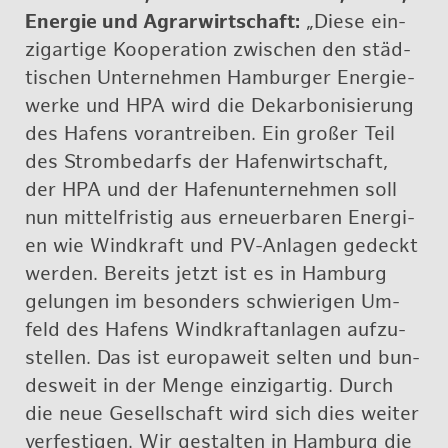
En­er­gie und Agrar­wirt­schaft:
„Diese ein­
zig­ar­ti­ge Ko­ope­ra­ti­on zwi­schen den städ­
ti­schen Un­ter­neh­men Ham­bur­ger En­er­gie­
wer­ke und HPA wird die Dekar­bo­ni­sie­rung
des Ha­fens vor­an­trei­ben. Ein gro­ßer Teil
des Strom­be­darfs der Ha­fen­wirt­schaft,
der HPA und der Ha­fen­un­ter­neh­men soll
nun mit­tel­fris­tig aus er­neu­er­ba­ren En­er­gi­
en wie Wind­kraft und PV-An­la­gen ge­deckt
wer­den. Be­reits jetzt ist es in Ham­burg
ge­lun­gen im be­son­ders schwie­ri­gen Um­
feld des Ha­fens Wind­kraft­an­la­gen auf­zu­
stel­len. Das ist eu­ro­pa­weit sel­ten und bun­
des­weit in der Menge ein­zig­ar­tig. Durch
die neue Ge­sell­schaft wird sich dies wei­ter
ver­fes­ti­gen. Wir ge­stal­ten in Ham­burg die