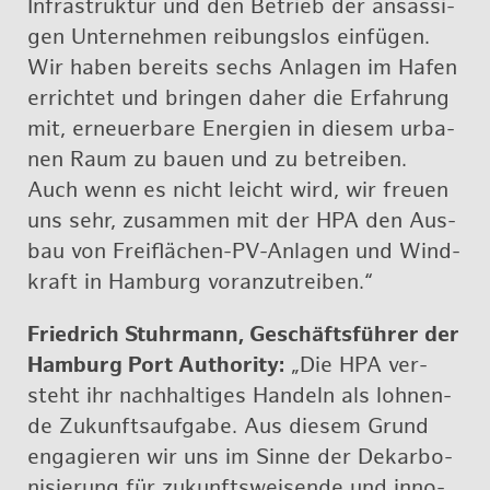
In­fra­struk­tur und den Be­trieb der an­säs­si­
gen Un­ter­neh­men rei­bungs­los ein­fü­gen.
Wir haben be­reits sechs An­la­gen im Hafen
er­rich­tet und brin­gen daher die Er­fah­rung
mit, er­neu­er­ba­re En­er­gi­en in die­sem ur­ba­
nen Raum zu bauen und zu be­trei­ben.
Auch wenn es nicht leicht wird, wir freu­en
uns sehr, zu­sam­men mit der HPA den Aus­
bau von Frei­flä­chen-PV-An­la­gen und Wind­
kraft in Ham­burg vor­an­zu­trei­ben.“
Fried­rich Stuhr­mann, Ge­schäfts­füh­rer der
Ham­burg Port Aut­ho­ri­ty:
„Die HPA ver­
steht ihr nach­hal­ti­ges Han­deln als loh­nen­
de Zu­kunfts­auf­ga­be. Aus die­sem Grund
en­ga­gie­ren wir uns im Sinne der Dekar­bo­
ni­sie­rung für zu­kunfts­wei­sen­de und in­no­