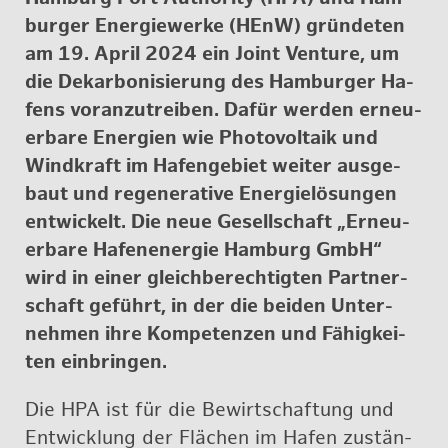
bur­ger En­er­gie­wer­ke (HEnW) grün­de­ten
am 19. April 2024 ein Joint Ven­ture, um
die Dekar­bo­ni­sie­rung des Ham­bur­ger Ha­
fens vor­an­zu­trei­ben. Dafür wer­den er­neu­
er­ba­re En­er­gi­en wie Pho­to­vol­ta­ik und
Wind­kraft im Ha­fen­ge­biet wei­ter aus­ge­
baut und re­ge­ne­ra­ti­ve En­er­gie­lö­sun­gen
ent­wi­ckelt. Die neue Ge­sell­schaft „Er­neu­
er­ba­re Ha­fe­n­ener­gie Ham­burg GmbH“
wird in einer gleich­be­rech­tig­ten Part­ner­
schaft ge­führt, in der die bei­den Un­ter­
neh­men ihre Kom­pe­ten­zen und Fä­hig­kei­
ten ein­brin­gen.
Die HPA ist für die Be­wirt­schaf­tung und
Ent­wick­lung der Flä­chen im Hafen zu­stän­