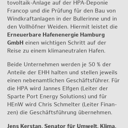
to­vol­ta­ik-An­la­ge auf der HPA-De­po­nie
Fran­cop und die Prü­fung für den Bau von
Wind­kraft­an­la­gen in der Bul­le­rin­ne und in
den Voll­höf­ner Wei­den. Hier­mit leis­tet die
Er­neu­er­ba­re Ha­fe­n­ener­gie Ham­burg
GmbH
einen wich­ti­gen Schritt auf der
Reise zu einem kli­ma­neu­tra­len Hafen.
Beide Un­ter­neh­men wer­den je 50 % der
An­tei­le der EHH hal­ten und stel­len je­weils
einen ne­ben­amt­li­chen Ge­schäfts­füh­rer. Für
die HPA wird Jan­nes Elf­gen (Lei­ter der
Spar­te Port En­er­gy So­lu­ti­ons) und für
HEnW wird Chris Schmel­ter (Lei­ter Fi­nan­
zen) die Ge­schäfts­füh­rung über­neh­men.
Jens Kers­tan, Se­na­tor für Um­welt, Klima,