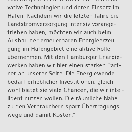
va­ti­ve Tech­no­lo­gi­en und deren Ein­satz im
Hafen. Nach­dem wir die letz­ten Jahre die
Land­strom­ver­sor­gung in­ten­siv vor­an­ge­
trie­ben haben, möch­ten wir auch beim
Aus­bau der er­neu­er­ba­ren En­er­gie­er­zeu­
gung im Ha­fen­ge­biet eine ak­ti­ve Rolle
über­neh­men. Mit den Ham­bur­ger En­er­gie­
wer­ken haben wir hier einen star­ken Part­
ner an un­se­rer Seite. Die En­er­gie­wen­de
be­darf er­heb­li­cher In­ves­ti­tio­nen, gleich­
wohl bie­tet sie viele Chan­cen, die wir in­tel­
li­gent nut­zen wol­len. Die räum­li­che Nähe
zu den Ver­brau­chern spart Über­tra­gungs­
we­ge und damit Kos­ten.“