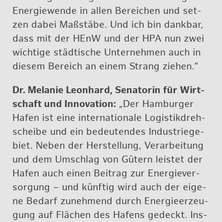
En­er­gie­wen­de in allen Be­rei­chen und set­
zen dabei Maß­stä­be. Und ich bin dank­bar,
dass mit der HEnW und der HPA nun zwei
wich­ti­ge städ­ti­sche Un­ter­neh­men auch in
die­sem Be­reich an einem Strang zie­hen.“
Dr. Me­la­nie Le­on­hard, Se­na­to­rin für Wirt­
schaft und In­no­va­ti­on:
„Der Ham­bur­ger
Hafen ist eine in­ter­na­tio­na­le Lo­gis­tik­dreh­
schei­be und ein be­deu­ten­des In­dus­trie­ge­
biet. Neben der Her­stel­lung, Ver­ar­bei­tung
und dem Um­schlag von Gü­tern leis­tet der
Hafen auch einen Bei­trag zur En­er­gie­ver­
sor­gung – und künf­tig wird auch der ei­ge­
ne Be­darf zu­neh­mend durch En­er­gie­er­zeu­
gung auf Flä­chen des Ha­fens ge­deckt. Ins­