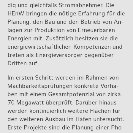
dig und gleich­falls Strom­ab­neh­mer. Die
HEnW brin­gen die nö­ti­ge Er­fah­rung für die
Pla­nung, den Bau und den Be­trieb von An­
la­gen zur Pro­duk­ti­on von Er­neu­er­ba­ren
En­er­gi­en mit. Zu­sätz­lich be­sit­zen sie die
en­er­gie­wirt­schaft­li­chen Kom­pe­ten­zen und
tre­ten als En­er­gie­ver­sor­ger ge­gen­über
Drit­ten auf .
Im ers­ten Schritt wer­den im Rah­men von
Mach­bar­keits­prü­fun­gen kon­kre­te Vor­ha­
ben mit einem Ge­samt­po­ten­zi­al von zirka
70 Me­ga­watt über­prüft. Dar­über hin­aus
wer­den kon­ti­nu­ier­lich wei­te­re Flä­chen für
den wei­te­ren Aus­bau im Hafen un­ter­sucht.
Erste Pro­jek­te sind die Pla­nung einer Pho­