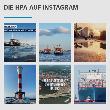
DIE HPA AUF INS­TA­GRAM