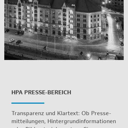
HPA PRES­SE-BE­REICH
Trans­pa­renz und Klar­text: Ob Pres­se­
mit­tei­lun­gen, Hin­ter­grund­in­for­ma­tio­nen