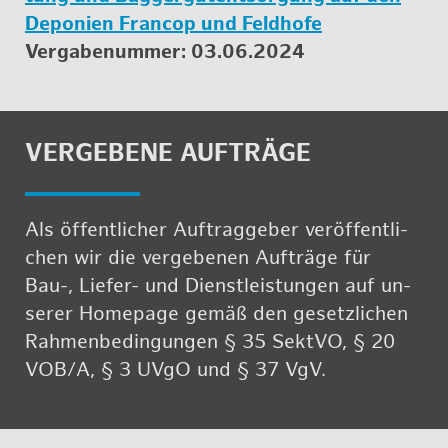
De­po­ni­en Fran­cop und Feld­ho­fe
Ver­ga­be­num­mer: 03.06.2024
VER­GE­BE­NE AUF­TRÄ­GE
Als öf­fent­li­cher Auf­trag­ge­ber ver­öf­fent­li­
chen wir die ver­ge­be­nen Auf­trä­ge für
Bau-, Lie­fer- und Dienst­leis­tun­gen auf un­
se­rer Home­page ge­mäß den ge­setz­li­chen
Rah­men­be­din­gun­gen § 35 Sekt­VO, § 20
VOB/​A, § 3 UVgO und § 37 VgV.