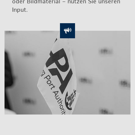
oder Bild­ma­te­ri­al – nut­zen Sie un­se­ren
Input.