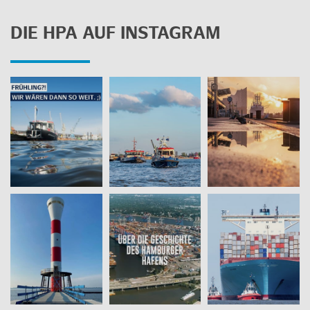
DIE HPA AUF INS­TA­GRAM