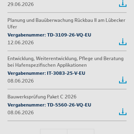
29.06.2026
Pla­nung und Bau­über­wa­chung Rück­bau II am Lü­be­cker
Ufer
Ver­ga­be­num­mer: TD-3109-26-VQ-EU
12.06.2026
Ent­wick­lung, Wei­ter­ent­wick­lung, Pfle­ge und Be­ra­tung
bei Ha­fen­spe­zi­fi­schen Ap­pli­ka­tio­nen
Ver­ga­be­num­mer: IT-3083-25-V-EU
08.06.2026
Bau­werks­prü­fung Paket C 2026
Ver­ga­be­num­mer: TD-5560-26-VQ-EU
08.06.2026