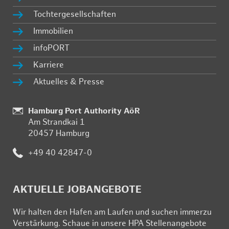
Toch­ter­ge­sell­schaf­ten
Im­mo­bi­li­en
in­fo­PORT
Kar­rie­re
Ak­tu­el­les & Pres­se
Stand­
Hamburg Port Authority AöR
Am Strand­kai 1
ort:
20457 Ham­burg
Te­
+49 40 42847-0
le­
fon:
AK­TU­EL­LE JOB­AN­GE­BO­TE
Wir hal­ten den Ha­fen am Lau­fen und su­chen im­mer­zu
Ver­stär­kung. Schau­e in un­se­re HPA Stel­len­an­ge­bo­te