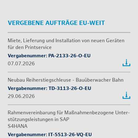
VER­GE­BE­NE AUF­TRÄ­GE EU-WEIT
Miete, Lie­fe­rung und In­stal­la­ti­on von neuen Ge­rä­ten
für den Print­ser­vice
Ver­ga­be­num­mer: PA-2133-26-O-EU
07.07.2026
Neu­bau Rei­her­stiegschleu­se - Bau­über­wa­cher Bahn
Ver­ga­be­num­mer: TD-3113-26-O-EU
29.06.2026
Rah­men­ver­ein­ba­rung für Maß­nah­men­be­zo­ge­ne Un­ter­
stüt­zungs­leis­tun­gen in SAP
S4HA­NA
Ver­ga­be­num­mer: IT-5513-26-VQ-EU