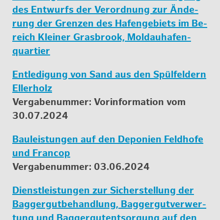
des Ent­wurfs der Ver­ord­nung zur Än­de­
rung der Gren­zen des Ha­fen­ge­biets im Be­
reich Klei­ner Gras­brook, Mol­d­au­ha­fen­
quar­tier
Ent­le­di­gung von Sand aus den Spül­fel­dern
El­ler­holz
Ver­ga­be­num­mer: Vor­in­for­ma­ti­on vom
30.07.2024
Bau­leis­tun­gen auf den De­po­ni­en Feld­ho­fe
und Fran­cop
Ver­ga­be­num­mer: 03.06.2024
Dienst­leis­tun­gen zur Si­cher­stel­lung der
Bag­ger­gut­be­hand­lung, Bag­ger­gut­ver­wer­
tung und Bag­ger­gu­tent­sor­gung auf den