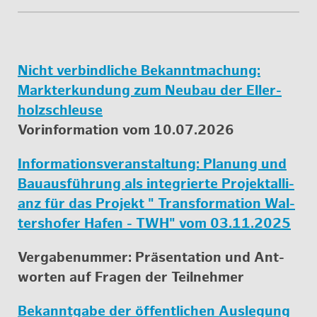
Nicht ver­bind­li­che Be­kannt­ma­chung:
Mark­ter­kun­dung zum Neu­bau der El­ler­
holz­schleu­se
Vor­in­for­ma­ti­on vom 10.07.2026
In­for­ma­ti­ons­ver­an­stal­tung: Pla­nung und
Bau­aus­füh­rung als in­te­grier­te Pro­jek­tal­li­
anz für das Pro­jekt " Trans­for­ma­ti­on Wal­
ters­ho­fer Hafen - TWH" vom 03.11.2025
Ver­ga­be­num­mer: Prä­sen­ta­ti­on und Ant­
wor­ten auf Fra­gen der Teil­neh­mer
Be­kannt­ga­be der öf­fent­li­chen Aus­le­gung