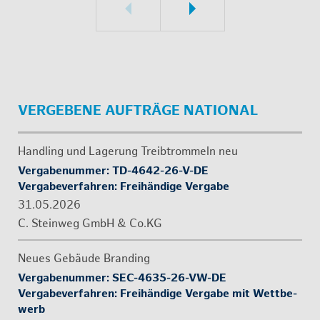
VER­GE­BE­NE AUF­TRÄ­GE NA­TIO­NAL
Hand­ling und La­ge­rung Treib­trom­meln neu
Ver­ga­be­num­mer: TD-4642-26-V-DE
Ver­ga­be­ver­fah­ren: ​Frei­hän­di­ge Ver­ga­be
31.05.2026
C. Stein­weg GmbH & Co.​KG
Neues Ge­bäu­de Bran­ding
Ver­ga­be­num­mer: SEC-4635-26-VW-DE
Ver­ga­be­ver­fah­ren: ​​Frei­hän­di­ge Ver­ga­be mit Wett­be­
werb