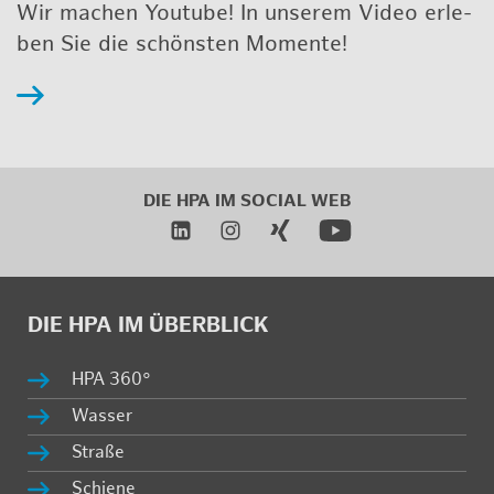
Wir ma­chen Youtube! In un­se­rem Video er­le­
ben Sie die schöns­ten Mo­men­te!
DIE HPA IM
SO­CIAL WEB
DIE HPA IM ÜBER­BLICK
HPA 360°
Was­ser
Stra­ße
Schie­ne