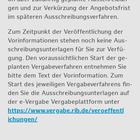
gen und zur Ver­kür­zung der An­ge­bots­frist
im spä­te­ren Aus­schrei­bungs­ver­fah­ren.
Zum Zeit­punkt der Ver­öf­fent­li­chung der
Vor­in­for­ma­tio­nen ste­hen noch keine Aus­
schrei­bungs­un­ter­la­gen für Sie zur Ver­fü­
gung. Den vor­aus­sicht­li­chen Start der ge­
plan­ten Ver­ga­be­ver­fah­ren ent­neh­men Sie
bitte dem Text der Vor­in­for­ma­ti­on. Zum
Start des je­wei­li­gen Ver­ga­be­ver­fah­rens fin­
den Sie die Aus­schrei­bungs­un­ter­la­gen auf
der e-Ver­ga­be Ver­ga­be­platt­form unter
https://​www.​vergabe.​rib.​de/​ver​oeff​entl​
ichu​ngen/