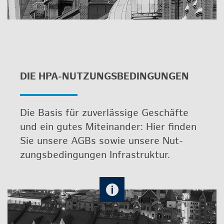
DIE HPA-NUT­ZUNGS­BE­DIN­GUN­GEN
Die Basis für zu­ver­läs­si­ge Ge­schäf­te
und ein gutes Mit­ein­an­der: Hier fin­den
Sie un­se­re AGBs sowie un­se­re Nut­
zungs­be­din­gun­gen In­fra­struk­tur.