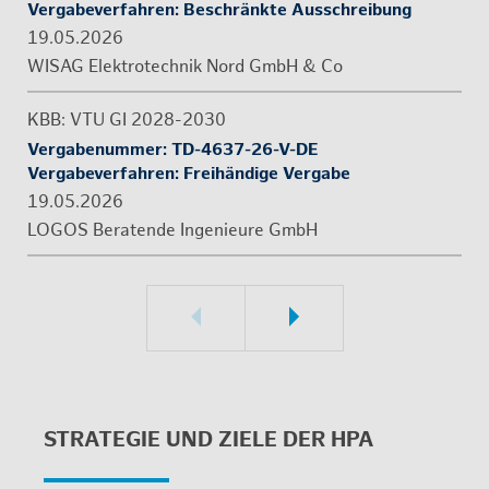
Ver­ga­be­ver­fah­ren: ​Be­schränk­te Aus­schrei­bung
19.05.2026
WISAG Elek­tro­tech­nik Nord GmbH & Co
KBB: VTU GI 2028-2030
Ver­ga­be­num­mer: TD-4637-26-V-DE
Ver­ga­be­ver­fah­ren: ​Frei­hän­di­ge Ver­ga­be
19.05.2026
LOGOS Be­ra­ten­de In­ge­nieu­re GmbH
STRA­TE­GIE UND ZIELE DER HPA