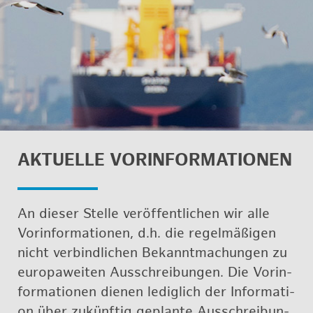
AK­TU­EL­LE VOR­IN­FOR­MA­TIO­NEN
An die­ser Stel­le ver­öf­fent­li­chen wir alle
Vor­in­for­ma­tio­nen, d.h. die re­gel­mä­ßi­gen
nicht ver­bind­li­chen Be­kannt­ma­chun­gen zu
eu­ro­pa­wei­ten Aus­schrei­bun­gen. Die Vor­in­
for­ma­tio­nen die­nen le­dig­lich der In­for­ma­ti­
on über zu­künf­tig ge­plan­te Aus­schrei­bun­