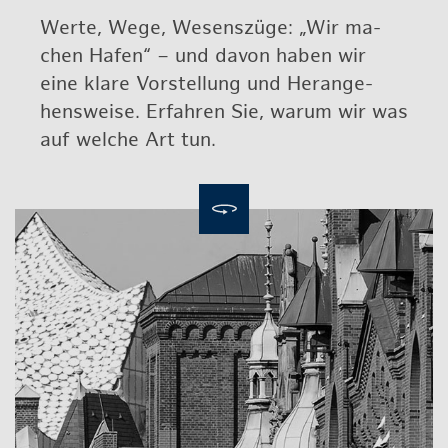
Werte, Wege, We­sens­zü­ge: „Wir ma­
chen Hafen“ – und davon haben wir
eine klare Vor­stel­lung und Her­an­ge­
hens­wei­se. Er­fah­ren Sie, warum wir was
auf wel­che Art tun.