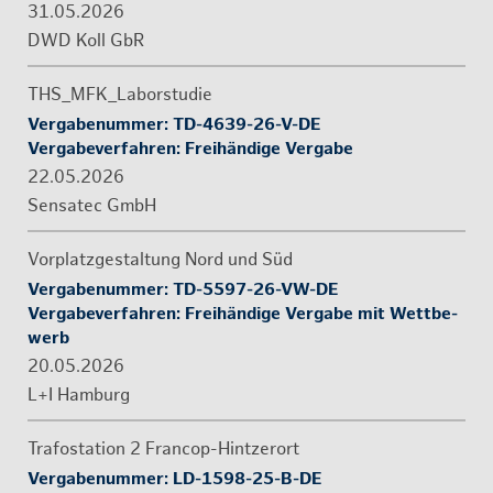
31.05.2026
DWD Koll GbR
THS_MFK_La­bor­stu­die
Ver­ga­be­num­mer: TD-4639-26-V-DE
Ver­ga­be­ver­fah­ren: ​Frei­hän­di­ge Ver­ga­be
22.05.2026
Sen­sa­tec GmbH
Vor­platz­ge­stal­tung Nord und Süd
Ver­ga­be­num­mer: TD-5597-26-VW-DE
Ver­ga­be­ver­fah­ren: ​​Frei­hän­di­ge Ver­ga­be mit Wett­be­
werb
20.05.2026
L+I Ham­burg
Tra­fo­sta­ti­on 2 Fran­cop-Hint­zer­ort
Ver­ga­be­num­mer: LD-1598-25-B-DE