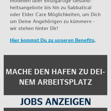
mo­del­len über ein­zig­ar­ti­ge Ge­sund­
heits­an­ge­bo­te bis hin zu Sab­ba­ti­cal
oder Elder Care Mög­lich­kei­ten, um Dich
um Deine An­ge­hö­ri­gen zu küm­mern -
wir ste­hen hin­ter Dir!
Hier kommst Du zu un­se­ren Be­ne­fits
.
MACHE DEN HAFEN ZU DEI­
NEM AR­BEITS­PLATZ