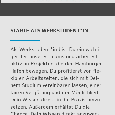
STAR­TE ALS WERK­STU­DENT*IN
Als Werk­stu­dent*in bist Du ein wich­ti­
ger Teil un­se­res Teams und ar­bei­test
aktiv an Pro­jek­ten, die den Ham­bur­ger
Hafen be­we­gen. Du pro­fi­tierst von fle­
xi­blen Ar­beits­zei­ten, die sich mit Dei­
nem Stu­di­um ver­ein­ba­ren las­sen, einer
fai­ren Ver­gü­tung und der Mög­lich­keit,
Dein Wis­sen di­rekt in die Pra­xis um­zu­
set­zen. Au­ßer­dem er­hältst Du die
Chan­ce, Dein Wis­sen di­rekt an­zu­wen­