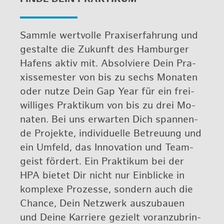
Samm­le wert­vol­le Pra­xis­er­fah­rung und
ge­stal­te die Zu­kunft des Ham­bur­ger
Ha­fens aktiv mit. Ab­sol­vie­re Dein Pra­
xis­se­mes­ter von bis zu sechs Mo­na­ten
oder nutze Dein Gap Year für ein frei­
wil­li­ges Prak­ti­kum von bis zu drei Mo­
na­ten. Bei uns er­war­ten Dich span­nen­
de Pro­jek­te, in­di­vi­du­el­le Be­treu­ung und
ein Um­feld, das In­no­va­ti­on und Team­
geist för­dert. Ein Prak­ti­kum bei der
HPA bie­tet Dir nicht nur Ein­bli­cke in
kom­ple­xe Pro­zes­se, son­dern auch die
Chan­ce, Dein Netz­werk aus­zu­bau­en
und Deine Kar­rie­re ge­zielt vor­an­zu­brin­