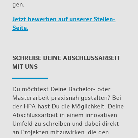
gen.
Jetzt be­wer­ben auf un­se­rer Stel­len-
Seite.
SCHREI­BE DEINE AB­SCHLUSS­AR­BEIT
MIT UNS
Du möch­test Deine Ba­che­lor- oder
Mas­ter­ar­beit pra­xis­nah ge­stal­ten? Bei
der HPA hast Du die Mög­lich­keit, Deine
Ab­schluss­ar­beit in einem in­no­va­ti­ven
Um­feld zu schrei­ben und dabei di­rekt
an Pro­jek­ten mit­zu­wir­ken, die den