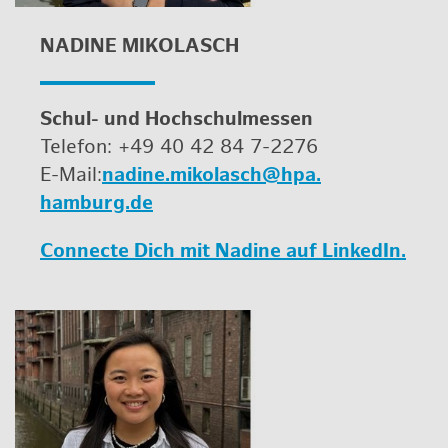
NA­DI­NE MI­KO­LASCH
Schul- und Hoch­schul­mes­sen
Te­le­fon: +49 40 42 84 7-2276
E-Mail:
na­di­ne.​mikolasch@​hpa.​
hamburg.​de
Con­nec­te Dich mit Na­di­ne auf Lin­ke­dIn.