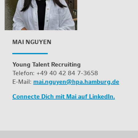
MAI NGUY­EN
Young Ta­lent Re­cruit­ing
Te­le­fon: +49 40 42 84 7-3658
E-Mail:
mai.​nguyen@​hpa.​hamburg.​de
Con­nec­te Dich mit Mai auf Lin­ke­dIn.