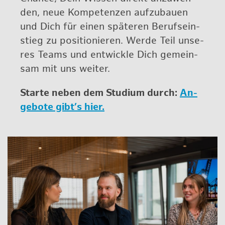
den, neue Kom­pe­ten­zen auf­zu­bau­en
und Dich für einen spä­te­ren Be­rufs­ein­
stieg zu po­si­tio­nie­ren. Werde Teil un­se­
res Teams und ent­wick­le Dich ge­mein­
sam mit uns wei­ter.
Star­te neben dem Stu­di­um durch:
An­
ge­bo­te gibt’s hier.