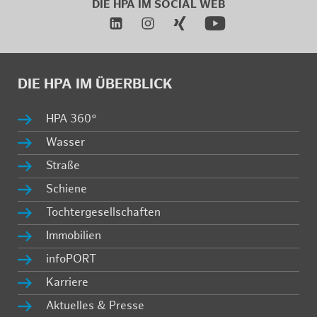
DIE HPA IM
SO­CIAL WEB
DIE HPA IM ÜBER­BLICK
HPA 360°
Was­ser
Stra­ße
Schie­ne
Toch­ter­ge­sell­schaf­ten
Im­mo­bi­li­en
in­fo­PORT
Kar­rie­re
Ak­tu­el­les & Pres­se