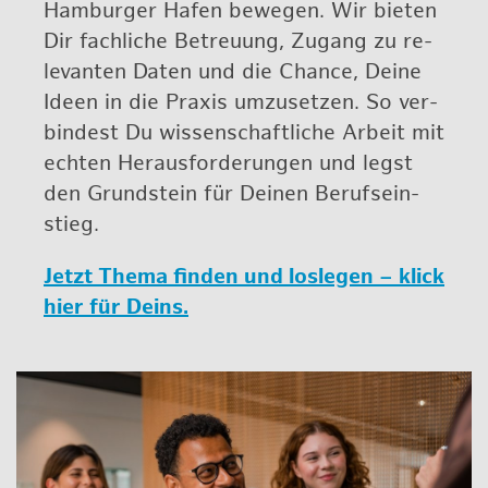
Ham­bur­ger Hafen be­we­gen. Wir bie­ten
Dir fach­li­che Be­treu­ung, Zu­gang zu re­
le­van­ten Daten und die Chan­ce, Deine
Ideen in die Pra­xis um­zu­set­zen. So ver­
bin­dest Du wis­sen­schaft­li­che Ar­beit mit
ech­ten Her­aus­for­de­run­gen und legst
den Grund­stein für Dei­nen Be­rufs­ein­
stieg.
Jetzt Thema fin­den und los­le­gen – klick
hier für Deins.