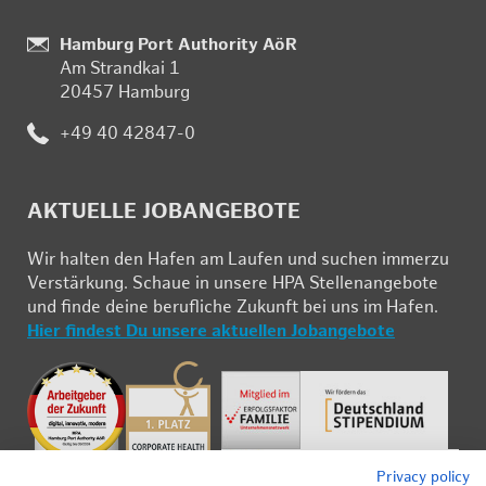
Stand­
Hamburg Port Authority AöR
Am Strand­kai 1
ort:
20457 Ham­burg
Te­
+49 40 42847-0
le­
fon:
AK­TU­EL­LE JOB­AN­GE­BO­TE
Wir hal­ten den Ha­fen am Lau­fen und su­chen im­mer­zu
Ver­stär­kung. Schau­e in un­se­re HPA Stel­len­an­ge­bo­te
und fin­de deine be­ruf­li­che Zu­kunft bei uns im Ha­fen.
Hier fin­dest Du un­se­re ak­tu­el­len Job­an­ge­bo­te
Pri­vacy pol­icy