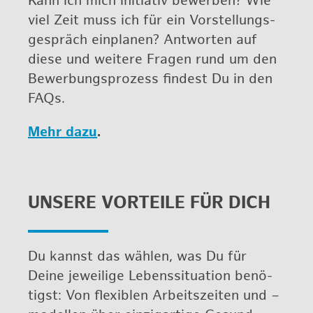
Kann ich mich in­itia­tiv be­wer­ben? Wie
viel Zeit muss ich für ein Vor­stel­lungs­
ge­spräch ein­pla­nen? Ant­wor­ten auf
diese und wei­te­re Fra­gen rund um den
Be­wer­bungs­pro­zess fin­dest Du in den
FAQs.
Mehr dazu
.
UN­SE­RE VOR­TEI­LE FÜR DICH
Du kannst das wäh­len, was Du für
Deine je­wei­li­ge Le­bens­si­tua­ti­on be­nö­
tigst: Von fle­xi­blen Ar­beits­zei­ten und –