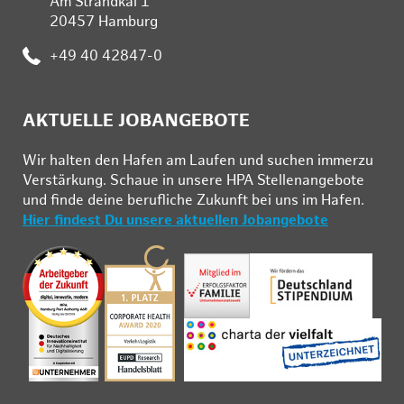
Am Strandkai 1
20457 Hamburg
Telefon:
+49 40 42847-0
AKTUELLE JOBANGEBOTE
Wir hal­ten den Ha­fen am Lau­fen und su­chen im­mer­zu
Ver­stär­kung. Schau­e in un­se­re HPA Stel­len­an­ge­bo­te
und fin­de deine be­ruf­li­che Zu­kunft bei uns im Ha­fen.
Hier findest Du unsere aktuellen Jobangebote