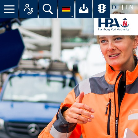
DE
EN
Suche
Ihr Download-C
Übersicht