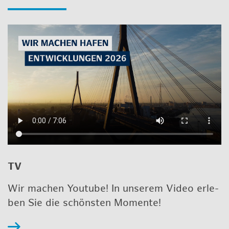
TV
Wir ma­chen Youtube! In un­se­rem Video er­le­
ben Sie die schöns­ten Mo­men­te!