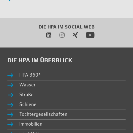
DIE HPA IM
SO­CIAL WEB
DIE HPA IM ÜBER­BLICK
HPA 360°
Was­ser
Stra­ße
Schie­ne
Toch­ter­ge­sell­schaf­ten
Im­mo­bi­li­en