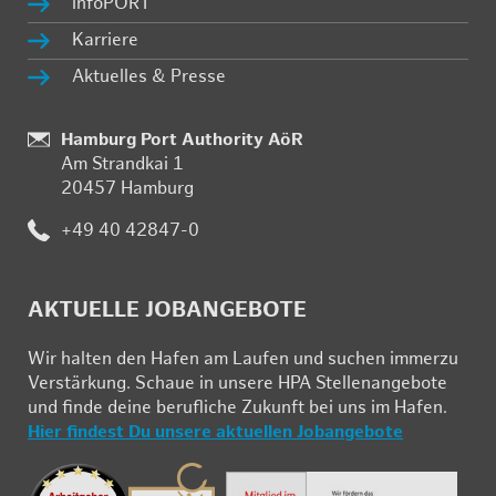
in­fo­PORT
Kar­rie­re
Ak­tu­el­les & Pres­se
Stand­
Hamburg Port Authority AöR
Am Strand­kai 1
ort:
20457 Ham­burg
Te­
+49 40 42847-0
le­
fon:
AK­TU­EL­LE JOB­AN­GE­BO­TE
Wir hal­ten den Ha­fen am Lau­fen und su­chen im­mer­zu
Ver­stär­kung. Schau­e in un­se­re HPA Stel­len­an­ge­bo­te
und fin­de deine be­ruf­li­che Zu­kunft bei uns im Ha­fen.
Hier fin­dest Du un­se­re ak­tu­el­len Job­an­ge­bo­te