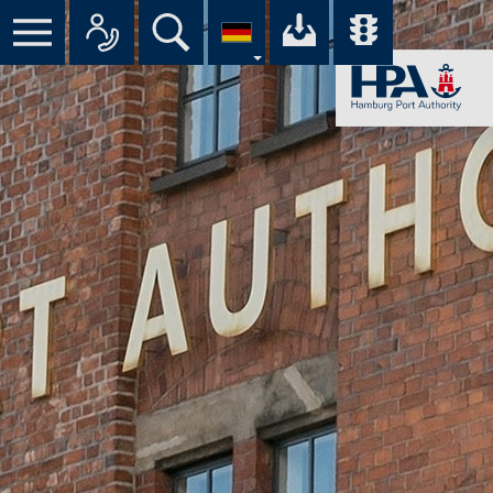
Alle
Ihr
Über­
An­
Down­
sicht
Menü
Suche
sprech­
load-
aller
part­
Cen­
Ver­
ner
ter
kehrs­
im
der
mel­
Über­
HPA
dun­
blick
gen
im
Hafen
am