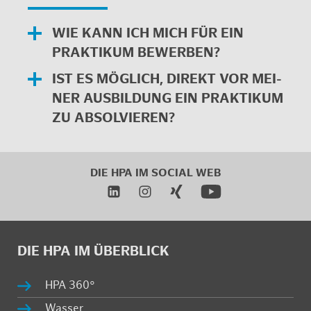
WIE KANN ICH MICH FÜR EIN
PRAK­TI­KUM BE­WER­BEN?
IST ES MÖG­LICH, DI­REKT VOR MEI­
NER AUS­BIL­DUNG EIN PRAK­TI­KUM
ZU AB­SOL­VIE­REN?
DIE HPA IM SO­CI­AL WEB
DIE HPA IM ÜBER­BLICK
HPA 360°
Was­ser