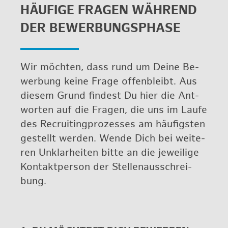
HÄU­FI­GE FRA­GEN WÄH­REND
DER BE­WER­BUNGS­PHA­SE
Wir möch­ten, dass rund um Deine Be­
wer­bung keine Frage of­fen­bleibt. Aus
die­sem Grund fin­dest Du hier die Ant­
wor­ten auf die Fra­gen, die uns im Laufe
des Re­cruit­ing­pro­zes­ses am häu­figs­ten
ge­stellt wer­den. Wende Dich bei wei­te­
ren Un­klar­hei­ten bitte an die je­wei­li­ge
Kon­takt­per­son der Stel­len­aus­schrei­
bung.