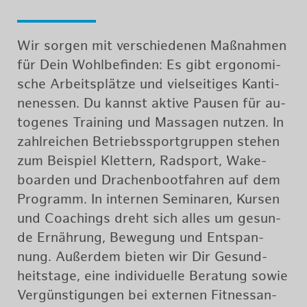
Wir sor­gen mit ver­schie­de­nen Maß­nah­men
für Dein Wohl­be­fin­den: Es gibt er­go­no­mi­
sche Ar­beits­plät­ze und viel­sei­ti­ges Kan­ti­
nen­es­sen. Du kannst ak­ti­ve Pau­sen für au­
to­ge­nes Trai­ning und Mas­sa­gen nut­zen. In
zahl­rei­chen Be­triebs­sport­grup­pen ste­hen
zum Bei­spiel Klet­tern, Rad­sport, Wa­ke­
boar­den und Dra­chen­boot­fah­ren auf dem
Pro­gramm. In in­ter­nen Se­mi­na­ren, Kur­sen
und Coa­chings dreht sich alles um ge­sun­
de Er­näh­rung, Be­we­gung und Ent­span­
nung. Au­ßer­dem bie­ten wir Dir Ge­sund­
heits­ta­ge, eine in­di­vi­du­el­le Be­ra­tung sowie
Ver­güns­ti­gun­gen bei ex­ter­nen Fit­ness­an­