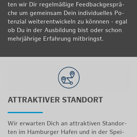
ten wir Dir re­gel­mä­ßi­ge Feed­back­ge­sprä­
che um ge­mein­sam Dein in­di­vi­du­el­les Po­
ten­zi­al wei­ter­ent­wi­ckeln zu könn­nen - egal
ob Du in der Aus­bil­dung bist oder schon
mehr­jäh­ri­ge Er­fah­rung mit­bringst.
AT­TRAK­TI­VER STAND­ORT
Wir er­war­ten Dich an at­trak­ti­ven Stand­or­
ten im Ham­bur­ger Hafen und in der Spei­