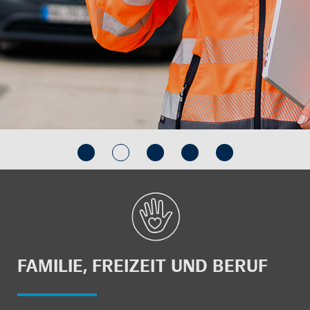
FA­MI­LIE, FREI­ZEIT UND BERUF