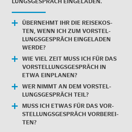
LUNGS­GE­SPRÄCH EIN­GE­LA­DEN.
ÜBER­NEHMT IHR DIE REI­SE­KOS­
TEN, WENN ICH ZUM VOR­STEL­
LUNGS­GE­SPRÄCH EIN­GE­LA­DEN
WERDE?
WIE VIEL ZEIT MUSS ICH FÜR DAS
VOR­STEL­LUNGS­GE­SPRÄCH IN
ETWA EIN­PLA­NEN?
WER NIMMT AN DEM VOR­STEL­
LUNGS­GE­SPRÄCH TEIL?
MUSS ICH ETWAS FÜR DAS VOR­
STEL­LUNGS­GE­SPRÄCH VOR­BE­REI­
TEN?