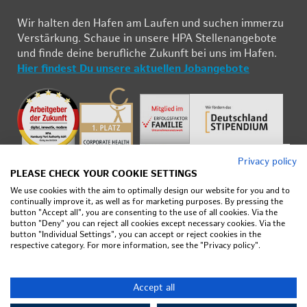
Wir hal­ten den Ha­fen am Lau­fen und su­chen im­mer­zu
Ver­stär­kung. Schau­e in un­se­re HPA Stel­len­an­ge­bo­te
und fin­de deine be­ruf­li­che Zu­kunft bei uns im Ha­fen.
Hier fin­dest Du un­se­re ak­tu­el­len Job­an­ge­bo­te
Privacy policy
PLEASE CHECK YOUR COOKIE SETTINGS
We use cookies with the aim to optimally design our website for you and to
continually improve it, as well as for marketing purposes. By pressing the
button "Accept all", you are consenting to the use of all cookies. Via the
button "Deny" you can reject all cookies except necessary cookies. Via the
Im­pres­sum
button "Individual Settings", you can accept or reject cookies in the
respective category. For more information, see the "Privacy policy".
Da­ten­schutz
Nut­zungs­be­din­gun­gen
Ne­ti­quet­te
Accept all