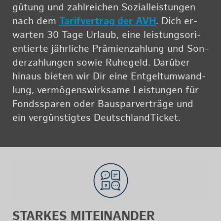
gü­tung und zahl­rei­chen So­zi­al­leis­tun­gen
nach dem
Ta­rif­ver­trag der AVH
. Dich er­
war­ten 30 Tage Ur­laub, eine leis­tungs­ori­
en­tier­te jähr­li­che Prä­mi­en­zah­lung und Son­
der­zah­lun­gen sowie Ru­he­geld. Dar­über
hin­aus bie­ten wir Dir eine Ent­gelt­um­wand­
lung, ver­mö­gens­wirk­sa­me Leis­tun­gen für
Fonds­spa­ren oder Bau­spar­ver­trä­ge und
ein ver­güns­tig­tes Deutsch­land­Ti­cket.
STAR­KES MIT­EIN­AN­DER