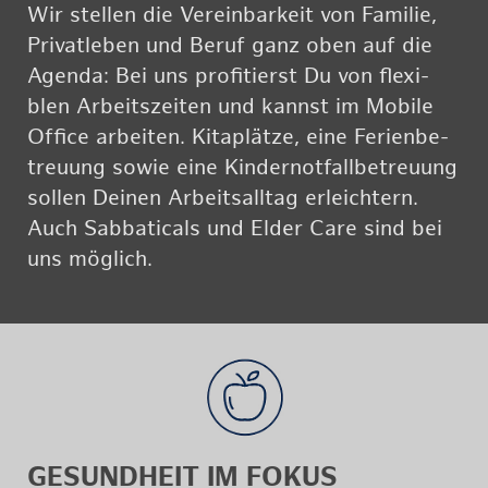
Wir stel­len die Ver­ein­bar­keit von Fa­mi­lie,
Pri­vat­le­ben und Beruf ganz oben auf die
Agen­da: Bei uns pro­fi­tierst Du von fle­xi­
blen Ar­beits­zei­ten und kannst im Mo­bi­le
Of­fice ar­bei­ten. Ki­ta­plät­ze, eine Fe­ri­en­be­
treu­ung sowie eine Kin­der­not­fall­be­treu­ung
sol­len Dei­nen Ar­beits­all­tag er­leich­tern.
Auch Sab­ba­ti­cals und Elder Care sind bei
uns mög­lich.
GE­SUND­HEIT IM FOKUS