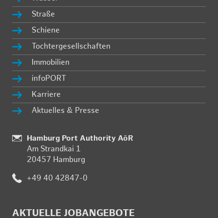
Stra­ße
Schie­ne
Toch­ter­ge­sell­schaf­ten
Im­mo­bi­li­en
in­fo­PORT
Kar­rie­re
Ak­tu­el­les & Pres­se
:
Hamburg Port Authority AöR
Am Strand­kai 1
20457 Ham­burg
:
+49 40 42847-0
AK­TU­EL­LE JOB­AN­GE­BO­TE