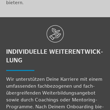
bie­tern.
IN­DI­VI­DU­EL­LE WEI­TER­ENT­WICK­
LUNG
Wir un­ter­stüt­zen Deine Kar­rie­re mit einem
um­fas­sen­den fach­be­zo­ge­nen und fach­
über­grei­fen­den Wei­ter­bil­dungs­an­ge­bot
sowie durch Coa­chings oder Men­to­ring-
Pro­gram­me. Nach Dei­nem On­boar­ding bie­