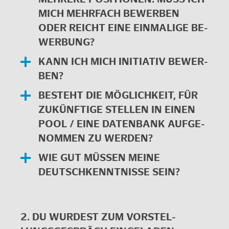
MICH MEHR­FACH BE­WER­BEN
ODER REICHT EINE EIN­MA­LI­GE BE­
WER­BUNG?
KANN ICH MICH IN­ITIA­TIV BE­WER­
BEN?
BE­STEHT DIE MÖG­LICH­KEIT, FÜR
ZU­KÜNF­TI­GE STEL­LEN IN EINEN
POOL / EINE DA­TEN­BANK AUF­GE­
NOM­MEN ZU WER­DEN?
WIE GUT MÜS­SEN MEINE
DEUTSCH­KENNT­NIS­SE SEIN?
2. DU WUR­DEST ZUM VOR­STEL­