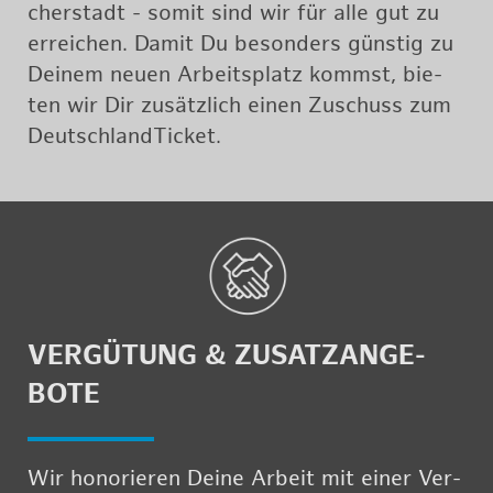
cher­stadt - somit sind wir für alle gut zu
er­rei­chen. Damit Du be­son­ders güns­tig zu
Dei­nem neuen Ar­beits­platz kommst, bie­
ten wir Dir zu­sätz­lich einen Zu­schuss zum
Deutsch­land­Ti­cket.
VER­GÜ­TUNG & ZU­SATZ­AN­GE­
BO­TE
Wir ho­no­rie­ren Deine Ar­beit mit einer Ver­