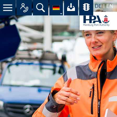
DE
EN
Menü
Alle Ansprechpartner im Überbli
Suche
Ihr Download-C
Übersicht