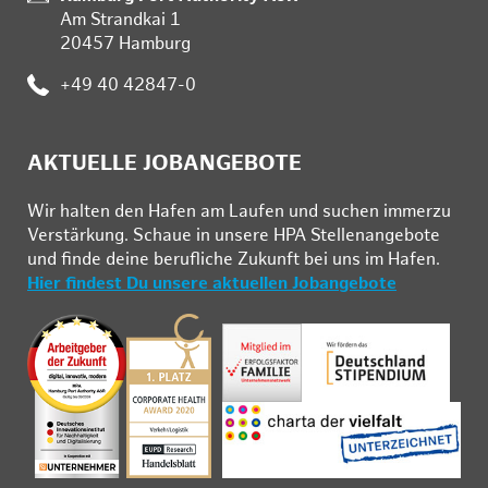
Am Strandkai 1
20457 Hamburg
Telefon:
+49 40 42847-0
AKTUELLE JOBANGEBOTE
Wir hal­ten den Ha­fen am Lau­fen und su­chen im­mer­zu
Ver­stär­kung. Schau­e in un­se­re HPA Stel­len­an­ge­bo­te
und fin­de deine be­ruf­li­che Zu­kunft bei uns im Ha­fen.
Hier findest Du unsere aktuellen Jobangebote