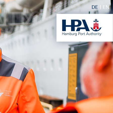
DE
EN