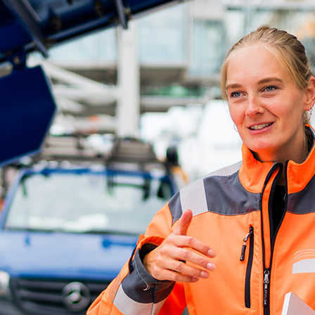
ick
d-Center der HPA
cht aller Verkehrsmeldungen im Hafen am