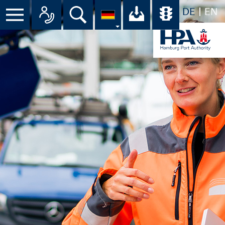
DE
EN
Menü
Alle Ansprechpartner im Überbli
Suche
Ihr Download-C
Übersicht