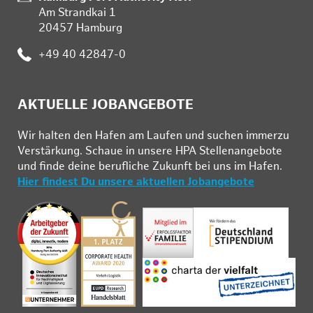
Am Strandkai 1
20457 Hamburg
Telefon:
+49 40 42847-0
AKTUELLE JOBANGEBOTE
Wir hal­ten den Ha­fen am Lau­fen und su­chen im­mer­zu
Ver­stär­kung. Schau­e in un­se­re HPA Stel­len­an­ge­bo­te
und fin­de deine be­ruf­li­che Zu­kunft bei uns im Ha­fen.
Hier findest Du unsere aktuellen Jobangebote