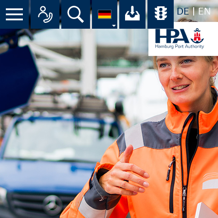
DE
EN
Suche
Ihr Download-C
Übersicht