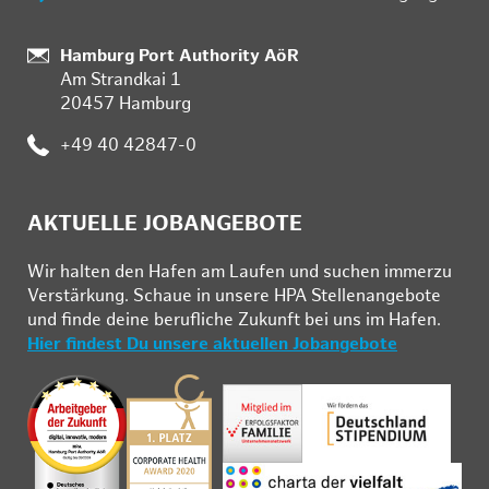
Standort:
Hamburg Port Authority AöR
Am Strandkai 1
20457 Hamburg
Telefon:
+49 40 42847-0
AKTUELLE JOBANGEBOTE
Wir hal­ten den Ha­fen am Lau­fen und su­chen im­mer­zu
Ver­stär­kung. Schau­e in un­se­re HPA Stel­len­an­ge­bo­te
und fin­de deine be­ruf­li­che Zu­kunft bei uns im Ha­fen.
Hier findest Du unsere aktuellen Jobangebote