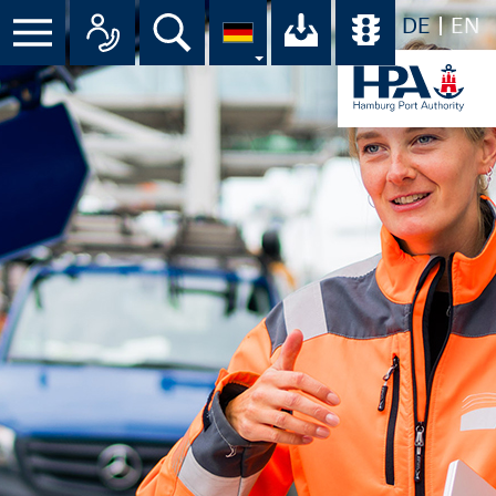
DE
EN
Suche
Ihr Download-C
Übersicht