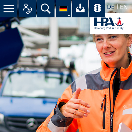
DE
EN
Menü
Alle Ansprechpartner im Überbli
Suche
Ihr Download-C
Übersicht