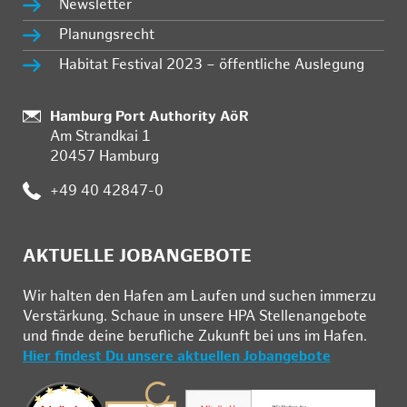
Newsletter
Planungsrecht
Habitat Festival 2023 – öffentliche Auslegung
Standort:
Hamburg Port Authority AöR
Am Strandkai 1
20457 Hamburg
Telefon:
+49 40 42847-0
AKTUELLE JOBANGEBOTE
Wir hal­ten den Ha­fen am Lau­fen und su­chen im­mer­zu
Ver­stär­kung. Schau­e in un­se­re HPA Stel­len­an­ge­bo­te
und fin­de deine be­ruf­li­che Zu­kunft bei uns im Ha­fen.
Hier findest Du unsere aktuellen Jobangebote