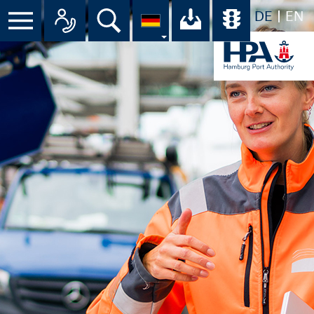
DE
EN
Suche
Ihr Download-C
Übersicht