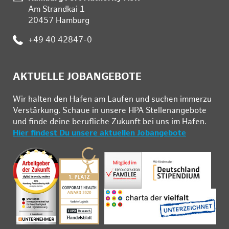
Am Strandkai 1
20457 Hamburg
:
+49 40 42847-0
AKTUELLE JOBANGEBOTE
Wir hal­ten den Ha­fen am Lau­fen und su­chen im­mer­zu
Ver­stär­kung. Schau­e in un­se­re HPA Stel­len­an­ge­bo­te
und fin­de deine be­ruf­li­che Zu­kunft bei uns im Ha­fen.
Hier findest Du unsere aktuellen Jobangebote