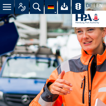
DE
EN
Suche
Ihr Download-C
Übersicht