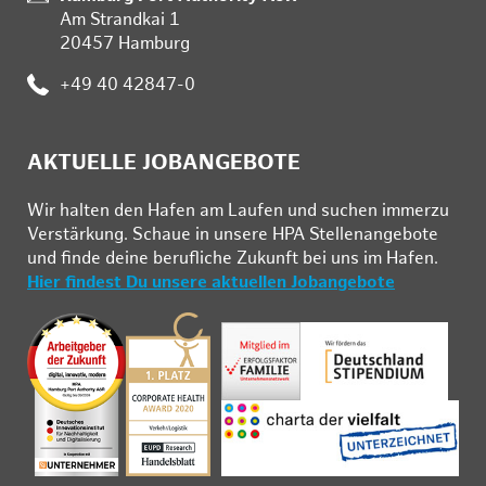
Am Strandkai 1
20457 Hamburg
Telefon:
+49 40 42847-0
AKTUELLE JOBANGEBOTE
Wir hal­ten den Ha­fen am Lau­fen und su­chen im­mer­zu
Ver­stär­kung. Schau­e in un­se­re HPA Stel­len­an­ge­bo­te
und fin­de deine be­ruf­li­che Zu­kunft bei uns im Ha­fen.
Hier findest Du unsere aktuellen Jobangebote