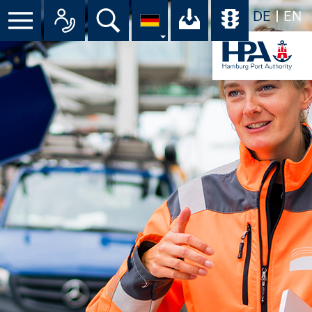
DE
EN
Suche
Ihr Download-C
Übersicht