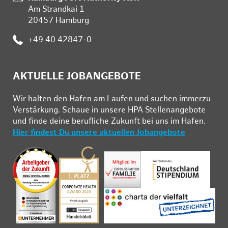
Am Strandkai 1
20457 Hamburg
Telefon:
+49 40 42847-0
AKTUELLE JOBANGEBOTE
Wir hal­ten den Ha­fen am Lau­fen und su­chen im­mer­zu
Ver­stär­kung. Schau­e in un­se­re HPA Stel­len­an­ge­bo­te
und fin­de deine be­ruf­li­che Zu­kunft bei uns im Ha­fen.
Hier findest Du unsere aktuellen Jobangebote