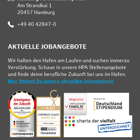
Am Strandkai 1
20457 Hamburg
Telefon:
+49 40 42847-0
AKTUELLE JOBANGEBOTE
Wir hal­ten den Ha­fen am Lau­fen und su­chen im­mer­zu
Ver­stär­kung. Schau­e in un­se­re HPA Stel­len­an­ge­bo­te
und fin­de deine be­ruf­li­che Zu­kunft bei uns im Ha­fen.
Hier findest Du unsere aktuellen Jobangebote