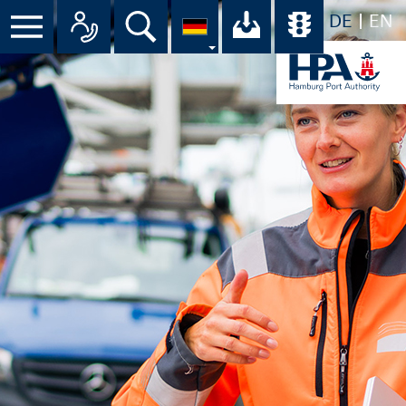
DE
EN
Suche
Ihr Download-C
Übersicht