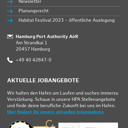
Newsletter
Planungsrecht
Habitat Festival 2023 – öffentliche Auslegung
:
Hamburg Port Authority AöR
Am Strandkai 1
20457 Hamburg
:
+49 40 42847-0
AKTUELLE JOBANGEBOTE
Wir hal­ten den Ha­fen am Lau­fen und su­chen im­mer­zu
Ver­stär­kung. Schau­e in un­se­re HPA Stel­len­an­ge­bo­te
und fin­de deine be­ruf­li­che Zu­kunft bei uns im Ha­fen.
Hier findest Du unsere aktuellen Jobangebote