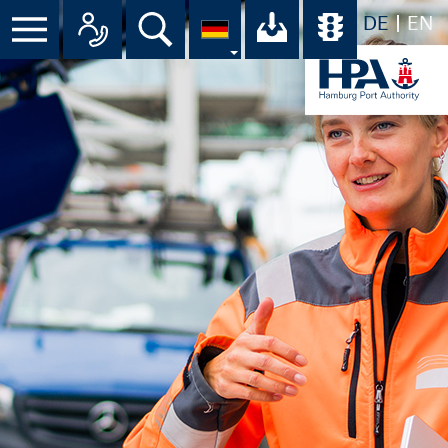
DE
EN
Menü
Alle Ansprechpartner im Überbli
Suche
Ihr Download-C
Übersicht