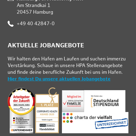
Am Strandkai 1
20457 Hamburg
Telefon:
+49 40 42847-0
AKTUELLE JOBANGEBOTE
Wir hal­ten den Ha­fen am Lau­fen und su­chen im­mer­zu
Ver­stär­kung. Schau­e in un­se­re HPA Stel­len­an­ge­bo­te
und fin­de deine be­ruf­li­che Zu­kunft bei uns im Ha­fen.
Hier findest Du unsere aktuellen Jobangebote