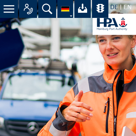
DE
EN
Menü
Alle Ansprechpartner im Überbli
Suche
Ihr Download-C
Übersicht