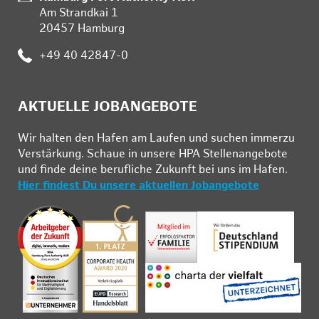
Am Strandkai 1
20457 Hamburg
:
+49 40 42847-0
AKTUELLE JOBANGEBOTE
Wir hal­ten den Ha­fen am Lau­fen und su­chen im­mer­zu
Ver­stär­kung. Schau­e in un­se­re HPA Stel­len­an­ge­bo­te
und fin­de deine be­ruf­li­che Zu­kunft bei uns im Ha­fen.
Hier findest Du unsere aktuellen Jobangebote