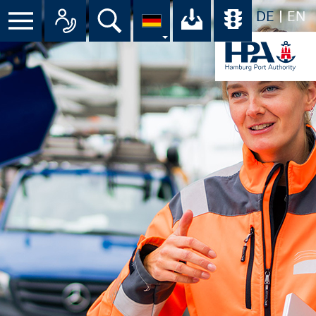
DE
EN
Suche
Ihr Download-C
Übersicht