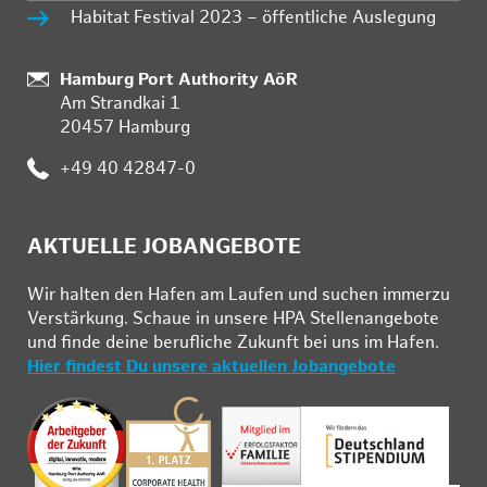
Habitat Festival 2023 – öffentliche Auslegung
:
Hamburg Port Authority AöR
Am Strandkai 1
20457 Hamburg
:
+49 40 42847-0
AKTUELLE JOBANGEBOTE
Wir hal­ten den Ha­fen am Lau­fen und su­chen im­mer­zu
Ver­stär­kung. Schau­e in un­se­re HPA Stel­len­an­ge­bo­te
und fin­de deine be­ruf­li­che Zu­kunft bei uns im Ha­fen.
Hier findest Du unsere aktuellen Jobangebote