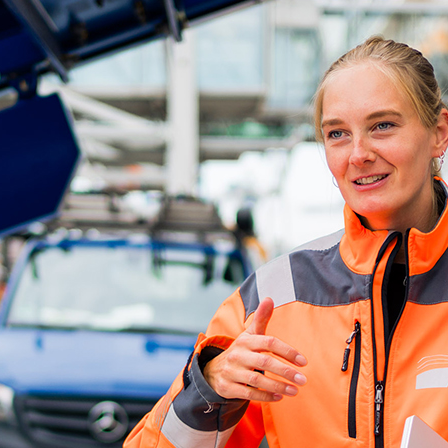
d-Center der HPA
cht aller Verkehrsmeldungen im Hafen am