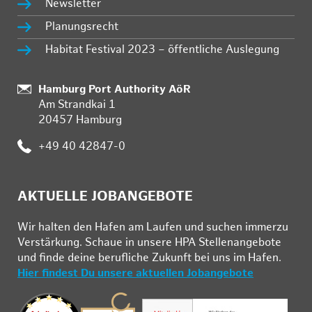
Newsletter
Planungsrecht
Habitat Festival 2023 – öffentliche Auslegung
:
Hamburg Port Authority AöR
Am Strandkai 1
20457 Hamburg
:
+49 40 42847-0
AKTUELLE JOBANGEBOTE
Wir hal­ten den Ha­fen am Lau­fen und su­chen im­mer­zu
Ver­stär­kung. Schau­e in un­se­re HPA Stel­len­an­ge­bo­te
und fin­de deine be­ruf­li­che Zu­kunft bei uns im Ha­fen.
Hier findest Du unsere aktuellen Jobangebote