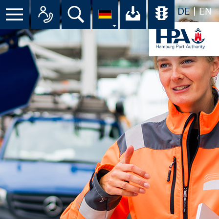
DE
EN
Suche
Ihr Download-C
Übersicht