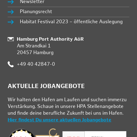
Newsletter
Planungsrecht
Habitat Festival 2023 – öffentliche Auslegung
:
Hamburg Port Authority AöR
Am Strandkai 1
20457 Hamburg
:
+49 40 42847-0
AKTUELLE JOBANGEBOTE
Wir hal­ten den Ha­fen am Lau­fen und su­chen im­mer­zu
Ver­stär­kung. Schau­e in un­se­re HPA Stel­len­an­ge­bo­te
und fin­de deine be­ruf­li­che Zu­kunft bei uns im Ha­fen.
Hier findest Du unsere aktuellen Jobangebote