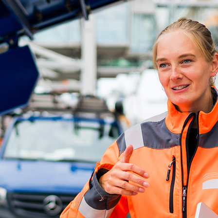
ick
d-Center der HPA
cht aller Verkehrsmeldungen im Hafen am