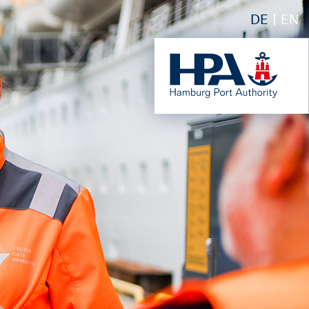
DE
EN