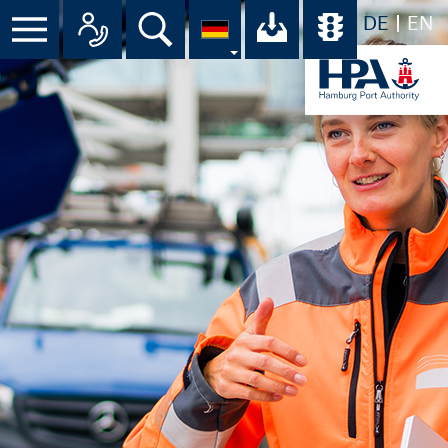
DE
EN
Menü
Alle Ansprechpartner im Überbli
Suche
Ihr Download-C
Übersicht