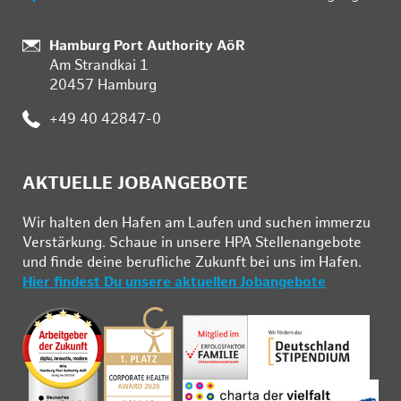
:
Hamburg Port Authority AöR
Am Strandkai 1
20457 Hamburg
:
+49 40 42847-0
AKTUELLE JOBANGEBOTE
Wir hal­ten den Ha­fen am Lau­fen und su­chen im­mer­zu
Ver­stär­kung. Schau­e in un­se­re HPA Stel­len­an­ge­bo­te
und fin­de deine be­ruf­li­che Zu­kunft bei uns im Ha­fen.
Hier findest Du unsere aktuellen Jobangebote