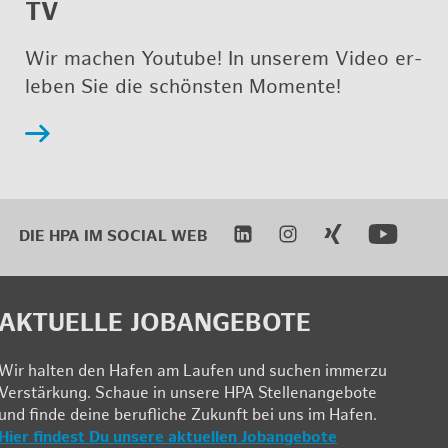
TV
Wir ma­chen Youtube! In un­se­rem Video er­
le­ben Sie die schöns­ten Mo­men­te!
DIE HPA IM
SO­CIAL WEB
AK­TU­EL­LE JOB­AN­GE­BO­TE
Wir hal­ten den Ha­fen am Lau­fen und su­chen im­mer­zu
Ver­stär­kung. Schau­e in un­se­re HPA Stel­len­an­ge­bo­te
und fin­de deine be­ruf­li­che Zu­kunft bei uns im Ha­fen.
Hier fin­dest Du un­se­re ak­tu­el­len Job­an­ge­bo­te