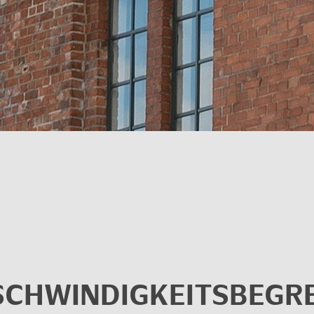
E­SCHWIN­DIG­KEITS­BE­