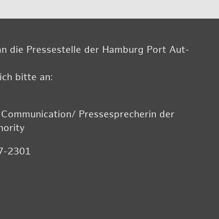
n die Pres­se­stel­le der Ham­burg Port Aut­
ch bitte an:
 Com­mu­ni­ca­ti­on/ Pres­se­spre­che­rin der
­ri­ty
 7-2301