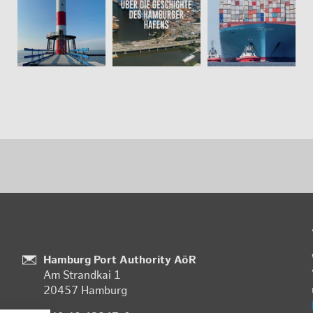
Stand­
Hamburg Port Authority AöR
Am Strand­kai 1
ort:
20457 Ham­burg