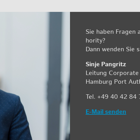
Sie haben Fra­gen a
ho­ri­ty?
Dann wen­den Sie si
Sinje Pan­gritz
Lei­tung Cor­po­ra­te
Ham­burg Port Aut­ho
Tel. +49 40 42 84
E-Mail sen­den