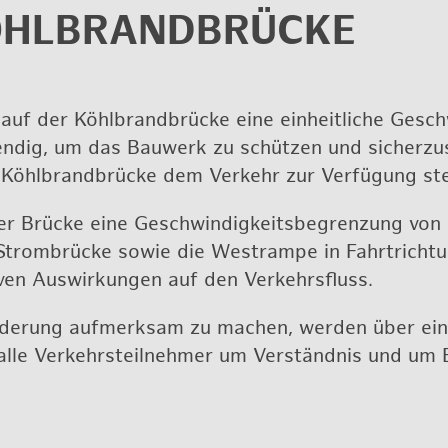
HL­BRAND­BRÜ­CKE
f der Köhl­brand­brü­cke eine ein­heit­li­che Ge­sc
n­dig, um das Bau­werk zu schüt­zen und si­cher­zu­s
n Köhl­brand­brü­cke dem Ver­kehr zur Ver­fü­gung st
n der Brü­cke eine Ge­schwin­dig­keits­be­gren­zung v
Strom­brü­cke sowie die West­ram­pe in Fahrt­rich­t
i­ven Aus­wir­kun­gen auf den Ver­kehrs­fluss.
n­de­rung auf­merk­sam zu ma­chen, wer­den über ei
et alle Ver­kehrs­teil­neh­mer um Ver­ständ­nis und um