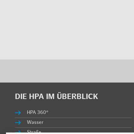
DIE HPA IM ÜBER­BLICK
HPA 360°
Was­ser
Stra­ße