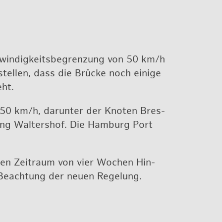
hwin­dig­keits­be­gren­zung von 50 km/h
tel­len, dass die Brü­cke noch ei­ni­ge
eht.
on 50 km/h, dar­un­ter der Kno­ten Bres­
ung Wal­ters­hof. Die Ham­burg Port
nen Zeit­raum von vier Wo­chen Hin­
 Be­ach­tung der neuen Re­ge­lung.