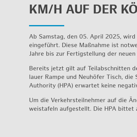
KM/H AUF DER KÖ
Ab Sams­tag, den 05. April 2025, wird au
ein­ge­führt. Diese Maß­nah­me ist not­we
Jahre bis zur Fer­tig­stel­lung der neue
Be­reits jetzt gilt auf Teil­ab­schnit­te
lau­er Rampe und Neu­hö­fer Tisch, die 
Aut­ho­ri­ty (HPA) er­war­tet keine ne­ga­t
Um die Ver­kehrs­teil­neh­mer auf die Ä
weis­ta­feln auf­ge­stellt. Die HPA bit­t