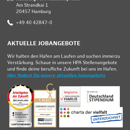
Am Strandkai 1
20457 Hamburg
Telefon:
+49 40 42847-0
AKTUELLE JOBANGEBOTE
Wir hal­ten den Ha­fen am Lau­fen und su­chen im­mer­zu
Ver­stär­kung. Schau­e in un­se­re HPA Stel­len­an­ge­bo­te
und fin­de deine be­ruf­li­che Zu­kunft bei uns im Ha­fen.
Hier findest Du unsere aktuellen Jobangebote