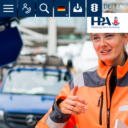
DE
EN
Suche
Ihr Download-C
Übersicht