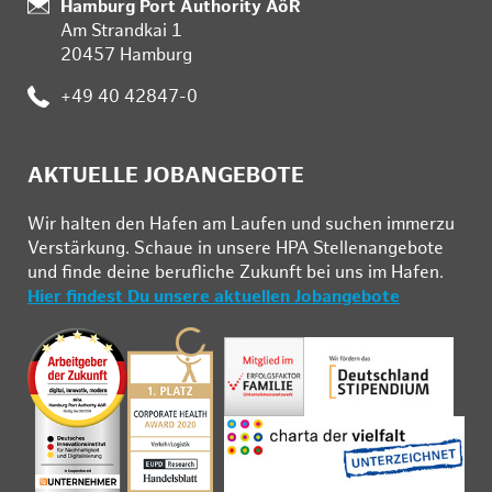
:
Hamburg Port Authority AöR
Am Strandkai 1
20457 Hamburg
:
+49 40 42847-0
AKTUELLE JOBANGEBOTE
Wir hal­ten den Ha­fen am Lau­fen und su­chen im­mer­zu
Ver­stär­kung. Schau­e in un­se­re HPA Stel­len­an­ge­bo­te
und fin­de deine be­ruf­li­che Zu­kunft bei uns im Ha­fen.
Hier findest Du unsere aktuellen Jobangebote