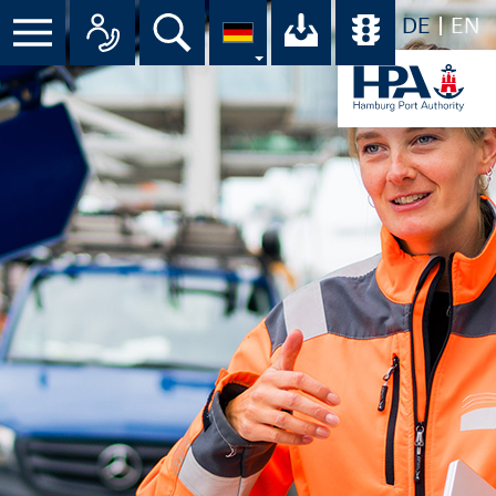
DE
EN
Menü
Alle Ansprechpartner im Überbli
Suche
Ihr Download-C
Übersicht