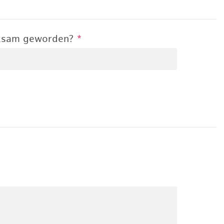
rksam geworden?
*