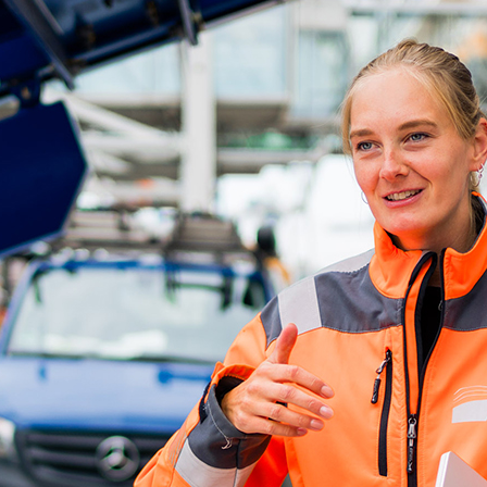
d-Center der HPA
cht aller Verkehrsmeldungen im Hafen am