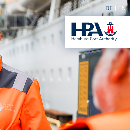
DE
EN