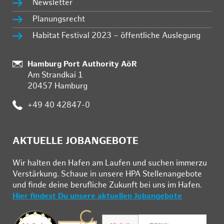
Newsletter
Planungsrecht
Habitat Festival 2023 – öffentliche Auslegung
Standort:
Hamburg Port Authority AöR
Am Strandkai 1
20457 Hamburg
Telefon:
+49 40 42847-0
AKTUELLE JOBANGEBOTE
Wir hal­ten den Ha­fen am Lau­fen und su­chen im­mer­zu
Ver­stär­kung. Schau­e in un­se­re HPA Stel­len­an­ge­bo­te
und fin­de deine be­ruf­li­che Zu­kunft bei uns im Ha­fen.
Hier findest Du unsere aktuellen Jobangebote