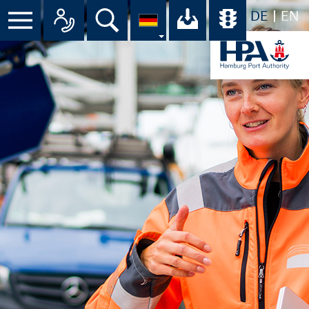
DE
EN
Suche
Ihr Download-C
Übersicht