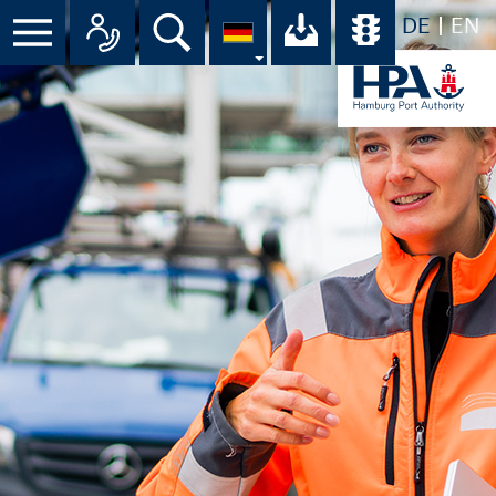
DE
EN
Menü
Alle Ansprechpartner im Überbli
Suche
Ihr Download-C
Übersicht