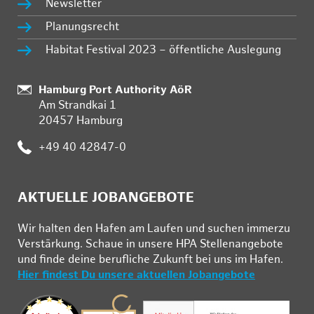
Newsletter
Planungsrecht
Habitat Festival 2023 – öffentliche Auslegung
:
Hamburg Port Authority AöR
Am Strandkai 1
20457 Hamburg
:
+49 40 42847-0
AKTUELLE JOBANGEBOTE
Wir hal­ten den Ha­fen am Lau­fen und su­chen im­mer­zu
Ver­stär­kung. Schau­e in un­se­re HPA Stel­len­an­ge­bo­te
und fin­de deine be­ruf­li­che Zu­kunft bei uns im Ha­fen.
Hier findest Du unsere aktuellen Jobangebote