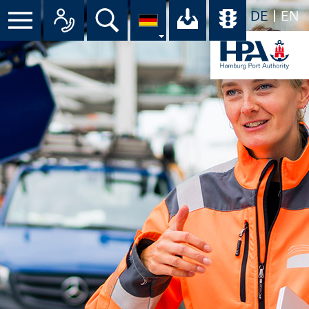
DE
EN
Suche
Ihr Download-C
Übersicht