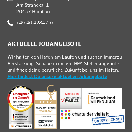
Am Strandkai 1
20457 Hamburg
Telefon:
+49 40 42847-0
AKTUELLE JOBANGEBOTE
Wir hal­ten den Ha­fen am Lau­fen und su­chen im­mer­zu
Ver­stär­kung. Schau­e in un­se­re HPA Stel­len­an­ge­bo­te
und fin­de deine be­ruf­li­che Zu­kunft bei uns im Ha­fen.
Hier findest Du unsere aktuellen Jobangebote