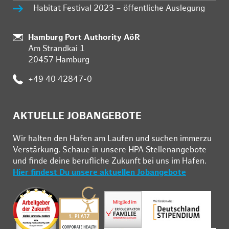
Habitat Festival 2023 – öffentliche Auslegung
Standort:
Hamburg Port Authority AöR
Am Strandkai 1
20457 Hamburg
Telefon:
+49 40 42847-0
AKTUELLE JOBANGEBOTE
Wir hal­ten den Ha­fen am Lau­fen und su­chen im­mer­zu
Ver­stär­kung. Schau­e in un­se­re HPA Stel­len­an­ge­bo­te
und fin­de deine be­ruf­li­che Zu­kunft bei uns im Ha­fen.
Hier findest Du unsere aktuellen Jobangebote