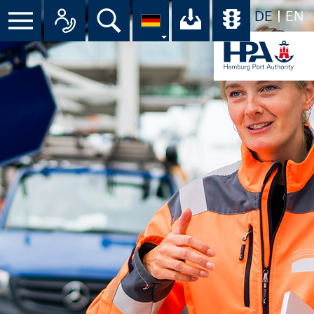
DE
EN
Suche
Ihr Download-C
Übersicht