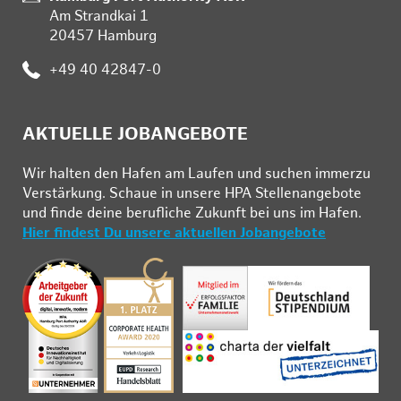
Am Strandkai 1
20457 Hamburg
Telefon:
+49 40 42847-0
AKTUELLE JOBANGEBOTE
Wir hal­ten den Ha­fen am Lau­fen und su­chen im­mer­zu
Ver­stär­kung. Schau­e in un­se­re HPA Stel­len­an­ge­bo­te
und fin­de deine be­ruf­li­che Zu­kunft bei uns im Ha­fen.
Hier findest Du unsere aktuellen Jobangebote