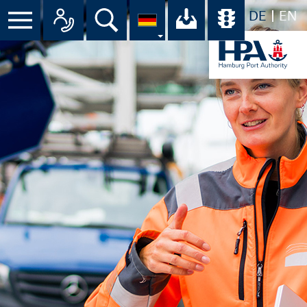
DE
EN
Suche
Ihr Download-C
Übersicht