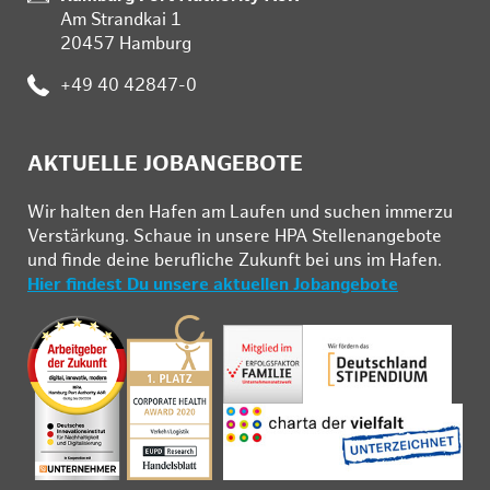
Am Strandkai 1
20457 Hamburg
:
+49 40 42847-0
AKTUELLE JOBANGEBOTE
Wir hal­ten den Ha­fen am Lau­fen und su­chen im­mer­zu
Ver­stär­kung. Schau­e in un­se­re HPA Stel­len­an­ge­bo­te
und fin­de deine be­ruf­li­che Zu­kunft bei uns im Ha­fen.
Hier findest Du unsere aktuellen Jobangebote