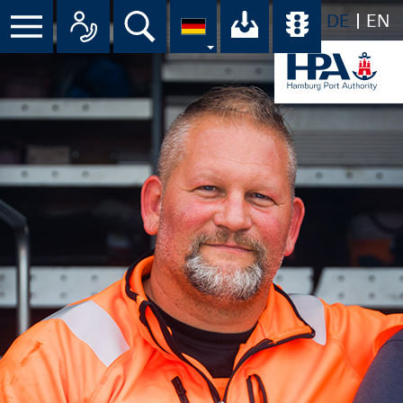
DE
EN
Menü
Alle Ansprechpartner im Überbli
Suche
Ihr Download-C
Übersicht