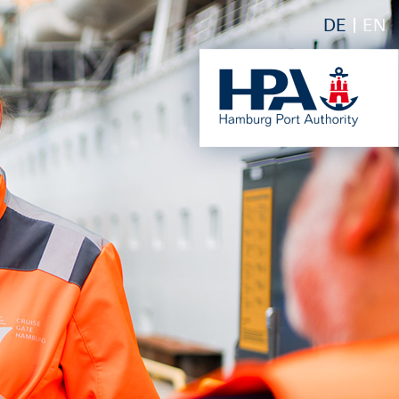
DE
EN