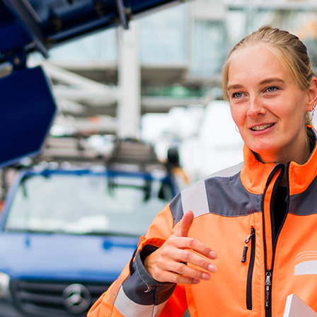
ick
d-Center der HPA
cht aller Verkehrsmeldungen im Hafen am