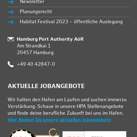
Newsletter
Planungsrecht
Habitat Festival 2023 – öffentliche Auslegung
:
Hamburg Port Authority AöR
Am Strandkai 1
20457 Hamburg
:
+49 40 42847-0
AKTUELLE JOBANGEBOTE
Wir hal­ten den Ha­fen am Lau­fen und su­chen im­mer­zu
Ver­stär­kung. Schau­e in un­se­re HPA Stel­len­an­ge­bo­te
und fin­de deine be­ruf­li­che Zu­kunft bei uns im Ha­fen.
Hier findest Du unsere aktuellen Jobangebote