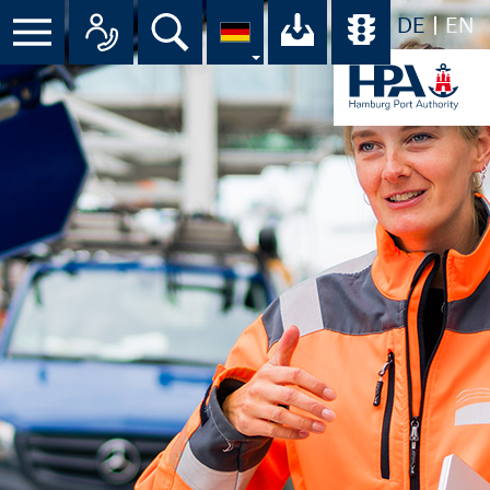
DE
EN
Menü
Alle Ansprechpartner im Überbli
Suche
Ihr Download-C
Übersicht