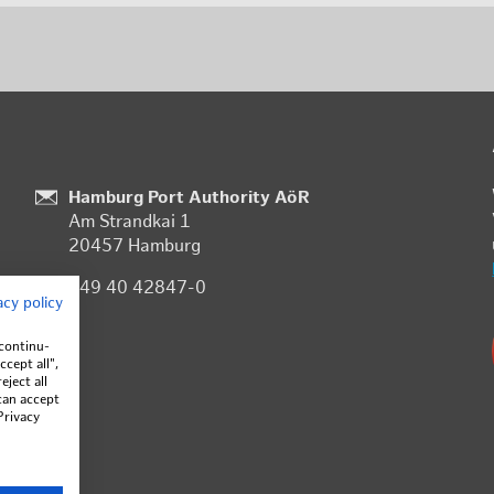
:
Hamburg Port Authority AöR
Am Strand­kai 1
20457 Ham­burg
:
+49 40 42847-0
acy pol­icy
on­tin­u­
­cept all",
­ject all
 can ac­cept
Pri­vacy