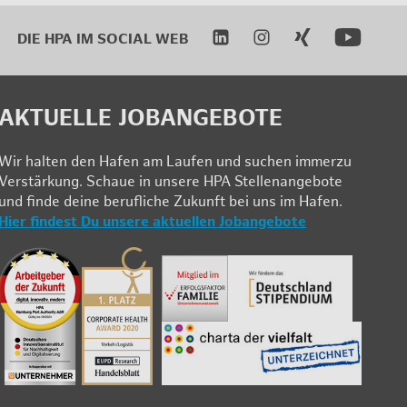
DIE HPA IM SO­CI­AL WEB
AK­TU­EL­LE JOB­AN­GE­BO­TE
Wir hal­ten den Ha­fen am Lau­fen und su­chen im­mer­zu
Ver­stär­kung. Schau­e in un­se­re HPA Stel­len­an­ge­bo­te
und fin­de deine be­ruf­li­che Zu­kunft bei uns im Ha­fen.
Hier fin­dest Du un­se­re ak­tu­el­len Job­an­ge­bo­te