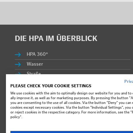
DIE HPA IM ÜBER­BLICK
HPA 360°
Was­ser
Stra­ße
Pri­v
Schie­ne
PLEASE CHECK YOUR COOKIE SET­TINGS
Toch­ter­ge­sell­schaf­ten
We use cook­ies with the aim to op­ti­mally de­sign our web­site for you and to c
ally im­prove it, as well as for mar­ket­ing pur­poses. By press­ing the but­ton "Ac
Im­mo­bi­li­en
you are con­sent­ing to the use of all cook­ies. Via the but­ton "Deny" you can re
cook­ies ex­cept nec­es­sary cook­ies. Via the but­ton "In­di­vid­ual Set­tings", you
or re­ject cook­ies in the re­spec­tive cat­e­gory. For more in­for­ma­tion, see the "
in­fo­PORT
pol­icy".
Kar­rie­re
Ak­tu­el­les & Pres­se