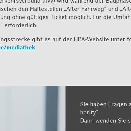
kehrs­ver­bund (hvv) wird wäh­rend der Bau­pha­se ei
i­schen den Hal­te­stel­len „Alter Fähr­weg“ und „Altes
ng ohne gül­ti­ges Ti­cket mög­lich. Für die Um­f
er­for­der­lich.
i­tungs­stre­cke gibt es auf der HPA-Web­site unter 
sse/​mediathek
Sie haben Fra­gen a
ho­ri­ty?
Dann wen­den Sie si