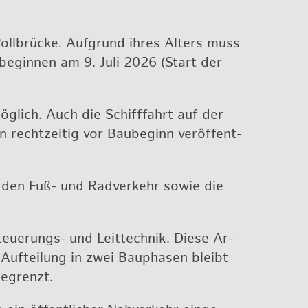
ll­brü­cke. Auf­grund ihres Al­ters muss
n be­gin­nen am 9. Juli 2026 (Start der
g­lich. Auch die Schiff­fahrt auf der
n recht­zei­tig vor Bau­be­ginn ver­öf­fent­
r den Fuß- und Rad­ver­kehr sowie die
teue­rungs- und Leit­tech­nik. Diese Ar­
e Auf­tei­lung in zwei Bau­pha­sen bleibt
be­grenzt.