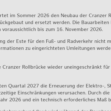
ar­tet im Som­mer 2026 den Neu­bau der Cran­zer Ro
­rück­ge­baut und er­setzt wer­den. Die Bau­ar­bei­te
n vor­aus­sicht­lich bis zum 16. No­vem­ber 2026.
ng der Este für den Fuß- und Rad­ver­kehr nicht mö
r­ma­tio­nen zu ein­ge­rich­te­ten Um­lei­tun­gen wer­de
Cran­zer Roll­brü­cke wie­der un­ein­ge­schränkt fü
t­ten Quar­tal 2027 die Er­neue­rung der Elek­tro-, S
z­zei­ti­ge Ein­schrän­kun­gen ver­ur­sa­chen. Durch di
Jahr 2026 und ein tech­nisch er­for­der­li­ches Maß 