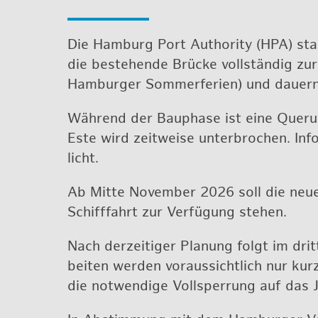
Die Ham­burg Port Aut­ho­ri­ty (HPA) st
die be­ste­hen­de Brü­cke voll­stän­dig zu
Ham­bur­ger Som­mer­fe­ri­en) und dau­er
Wäh­rend der Bau­pha­se ist eine Que­ru
Este wird zeit­wei­se un­ter­bro­chen. In­fo
licht.
Ab Mitte No­vem­ber 2026 soll die neue 
Schiff­fahrt zur Ver­fü­gung ste­hen.
Nach der­zei­ti­ger Pla­nung folgt im dri
bei­ten wer­den vor­aus­sicht­lich nur kur
die not­wen­di­ge Voll­sper­rung auf das 