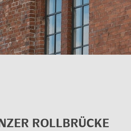
­ZER ROLL­BRÜ­CKE