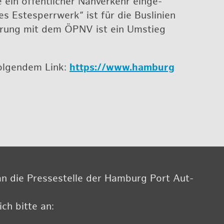
n öf­fent­li­cher Nah­ver­kehr ein­ge­
 Es­te­sperr­werk“ ist für die Bus­li­ni­en
ah­rung mit dem ÖPNV ist ein Um­stieg
fol­gen­dem Link:
https://​www.​hamburg
n die Pres­se­stel­le der Ham­burg Port Aut­
ch bitte an: