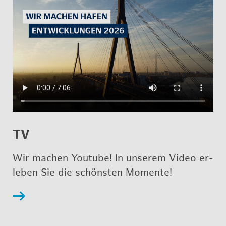
TV
Wir ma­chen Youtube! In un­se­rem Video er­
le­ben Sie die schöns­ten Mo­men­te!