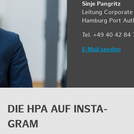
Sinje Pan­gritz
Lei­tung Cor­po­ra­te
Ham­burg Port Aut­ho
Tel. +49 40 42 84
E-Mail sen­den
DIE HPA AUF INS­TA­
GRAM