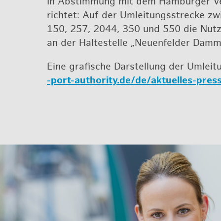
In Ab­stim­mung mit dem Ham­bur­ger Ver­
rich­tet: Auf der Um­lei­tungs­stre­cke zw
150, 257, 2044, 350 und 550 die Nut­zu
an der Hal­te­stel­le „Neu­en­fel­der Damm“ 
Eine gra­fi­sche Dar­stel­lung der Um­le
-​port-​authority.​de/​de/​aktuelles-​pre