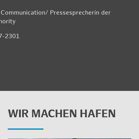
 Com­mu­ni­ca­ti­on/ Pres­se­spre­che­rin der
­ri­ty
 7-2301
WIR MA­CHEN HAFEN