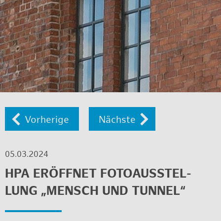
Vor­he­ri­ge
Nächs­te
05.03.2024
HPA ER­ÖFF­NET FO­TO­AUS­STEL­
LUNG „MENSCH UND TUN­NEL“