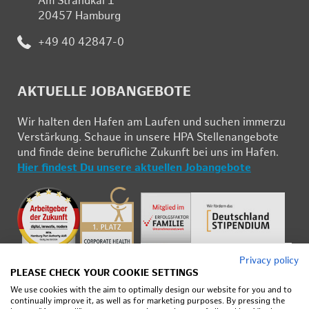
Am Strand­kai 1
ort:
20457 Ham­burg
Te­
+49 40 42847-0
le­
fon:
AK­TU­EL­LE JOB­AN­GE­BO­TE
Wir hal­ten den Ha­fen am Lau­fen und su­chen im­mer­zu
Ver­stär­kung. Schau­e in un­se­re HPA Stel­len­an­ge­bo­te
und fin­de deine be­ruf­li­che Zu­kunft bei uns im Ha­fen.
Hier fin­dest Du un­se­re ak­tu­el­len Job­an­ge­bo­te
Privacy policy
PLEASE CHECK YOUR COOKIE SETTINGS
We use cookies with the aim to optimally design our website for you and to
continually improve it, as well as for marketing purposes. By pressing the