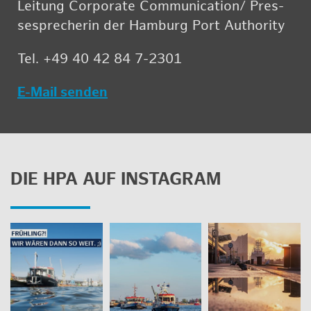
Lei­tung Cor­po­ra­te Com­mu­ni­ca­ti­on/ Pres­
se­spre­che­rin der Ham­burg Port Aut­ho­ri­ty
Tel. +49 40 42 84 7-2301
E-Mail sen­den
DIE HPA AUF INS­TA­GRAM