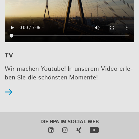
TV
Wir ma­chen Youtube! In un­se­rem Video er­le­
ben Sie die schöns­ten Mo­men­te!
DIE HPA IM
SO­CIAL WEB