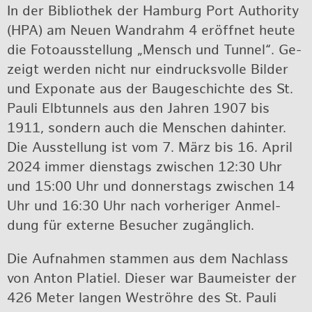
In der Bi­blio­thek der Ham­burg Port Aut­ho­ri­ty
(HPA) am Neuen Wand­rahm 4 er­öff­net heute
die Fo­to­aus­stel­lung „Mensch und Tun­nel“. Ge­
zeigt wer­den nicht nur ein­drucks­vol­le Bil­der
und Ex­po­na­te aus der Bau­ge­schich­te des St.
Pauli Elb­tun­nels aus den Jah­ren 1907 bis
1911, son­dern auch die Men­schen da­hin­ter.
Die Aus­stel­lung ist vom 7. März bis 16. April
2024 immer diens­tags zwi­schen 12:30 Uhr
und 15:00 Uhr und don­ners­tags zwi­schen 14
Uhr und 16:30 Uhr nach vor­he­ri­ger An­mel­
dung für ex­ter­ne Be­su­cher zu­gäng­lich.
Die Auf­nah­men stam­men aus dem Nach­lass
von Anton Pla­ti­el. Die­ser war Bau­meis­ter der
426 Meter lan­gen West­röh­re des St. Pauli