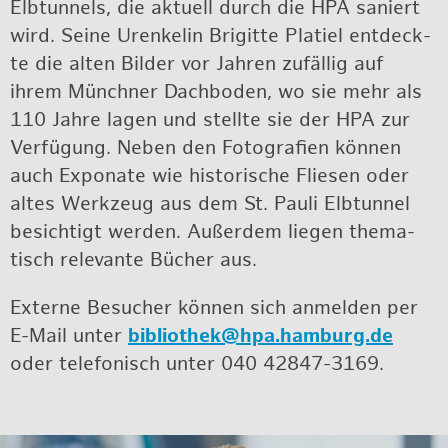
Elb­tun­nels, die ak­tu­ell durch die HPA sa­niert
wird. Seine Ur­en­ke­lin Bri­git­te Pla­ti­el ent­deck­
te die alten Bil­der vor Jah­ren zu­fäl­lig auf
ihrem Münch­ner Dach­bo­den, wo sie mehr als
110 Jahre lagen und stell­te sie der HPA zur
Ver­fü­gung. Neben den Fo­to­gra­fi­en kön­nen
auch Ex­po­na­te wie his­to­ri­sche Flie­sen oder
altes Werk­zeug aus dem St. Pauli Elb­tun­nel
be­sich­tigt wer­den. Au­ßer­dem lie­gen the­ma­
tisch re­le­van­te Bü­cher aus.
Ex­ter­ne Be­su­cher kön­nen sich an­mel­den per
E-Mail unter
bi­blio­thek@​hpa.​hamburg.​de
oder te­le­fo­nisch unter 040 42847-3169.