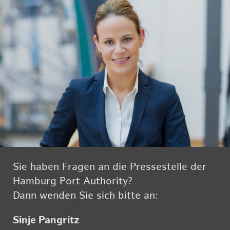
Sie haben Fra­gen an die Pres­se­stel­le der
Ham­burg Port Aut­ho­ri­ty?
Dann wen­den Sie sich bitte an:
Sinje Pan­gritz