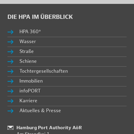
DIE HPA IM ÜBER­BLICK
HPA 360°
Was­ser
Stra­ße
Schie­ne
Toch­ter­ge­sell­schaf­ten
Im­mo­bi­li­en
in­fo­PORT
Kar­rie­re
Ak­tu­el­les & Pres­se
Stand­
Hamburg Port Authority AöR