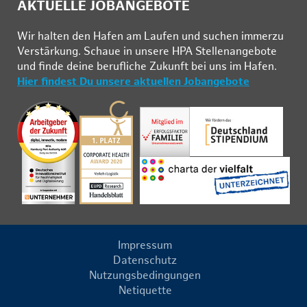
AKTUELLE JOBANGEBOTE
Wir hal­ten den Ha­fen am Lau­fen und su­chen im­mer­zu
Ver­stär­kung. Schau­e in un­se­re HPA Stel­len­an­ge­bo­te
und fin­de deine be­ruf­li­che Zu­kunft bei uns im Ha­fen.
Hier findest Du unsere aktuellen Jobangebote
Impressum
Datenschutz
Nutzungsbedingungen
Netiquette