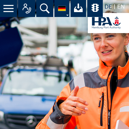
DE
EN
Menü
Alle Ansprechpartner im Überbli
Suche
Ihr Download-C
Übersicht